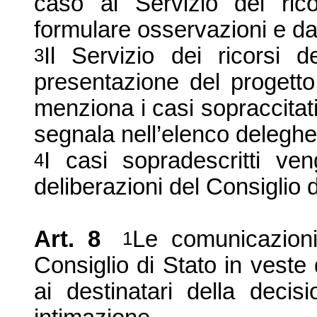
caso al Servizio dei ric
formulare osservazioni e dal
Il Servizio dei ricorsi 
3
presentazione del progetto
menziona i casi sopraccitati
segnala nell’elenco de
leghe
I casi sopradescritti ven
4
deliberazioni del Con
siglio 
Art. 8
Le comunicazioni
1
Consiglio di Stato in veste 
ai destinatari della decis