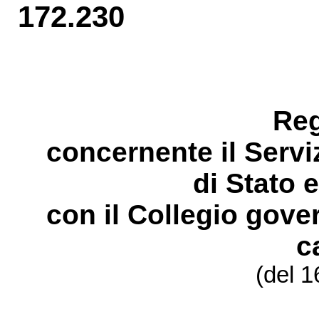
172.230
Re
concernente il Serviz
di Stato e
con il Collegio gove
c
(del 