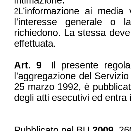
intimazione.
L’informazione ai media v
2
l’interesse generale o la 
richiedono. La stessa dev
effettuata.
Art. 9
Il presente rego
l’aggregazione del Servizio 
25 marzo 1992, è pubblicato 
degli atti esecutivi ed entra 
Pubblicat
o
nel BU
2009
, 26