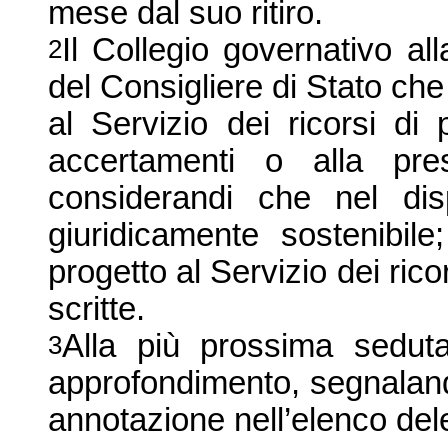
mese dal suo riti
ro.
Il Collegio governativo al
2
del Consigliere di Stato che
al Servizio dei ricorsi di p
accertamenti o alla pre
considerandi che nel di
giuridicamente sostenibile
progetto al
Servizio dei rico
scritte.
Alla più prossima sedut
3
approfondimento, segnaland
a
nnotazione nell’elenco del