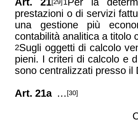
Art. 21
Per la determ
1
[29]
prestazioni o di servizi fattu
una gestione più econo
contabilità analitica a titol
Sugli oggetti di calcolo ve
2
pieni. I criteri di calcolo e 
sono centralizzati presso i
Art. 21a
…
[30]
C