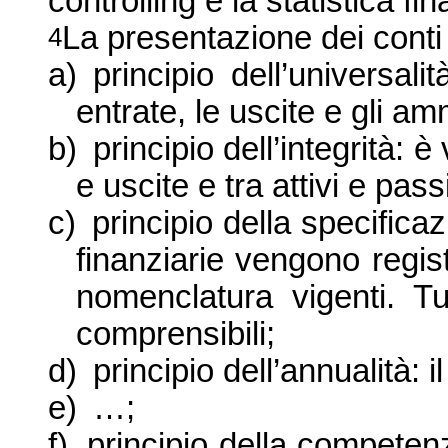
controlling e la statistica fin
La presentazione dei conti 
4
a)
principio dell’universali
entrate, le uscite e gli a
b)
principio dell’integrità:
e uscite e tra attivi e passi
c)
principio della specifica
finanziarie vengono regis
nomenclatura vigenti. T
comprensibili;
d)
principio dell’annualità: i
e)
…;
f)
principio della competenz