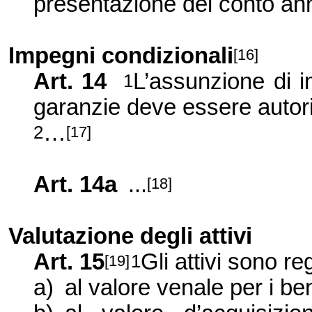
presentazione del conto an
Impegni condizionali
[16]
Art. 14
L’assunzione di i
1
garanzie deve essere autoriz
…
2
[17]
Art. 14a
...
[18]
Valutazione degli attivi
Art. 15
Gli attivi sono reg
1
[19]
a)
al valore venale per i ben