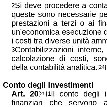
Si deve procedere a contab
2
queste sono necessarie per
prestazioni a terzi o ai fi
un’economica esecuzione de
i costi tra diverse unità amm
Contabilizzazioni interne,
3
calcolazione di costi, so
della contabilità analitica.
[24]
Conto degli investimenti
Art. 20
Il conto degli 
1
[25]
finanziari che servono a