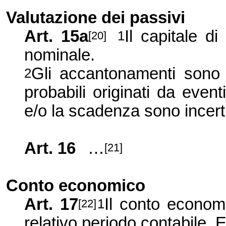
Valutazione dei passivi
Art. 15a
Il capitale di
1
[20]
nominale.
Gli accantonamenti sono co
2
probabili originati da event
e/o la scadenza sono incerti
Art. 16
…
[21]
Conto economico
Art. 17
Il conto economi
1
[22]
relativo periodo contabile. E