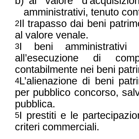
b)
al valore d’acquisizi
amministrativi, tenuto con
Il trapasso dai beni patrim
2
al valore venale.
I beni amministrativ
3
all’esecuzione di compi
contabilmente nei beni patri
L’alienazione di beni patr
4
per pubblico concorso, salvo 
pubblica.
I prestiti e le partecipaz
5
criteri commerciali.