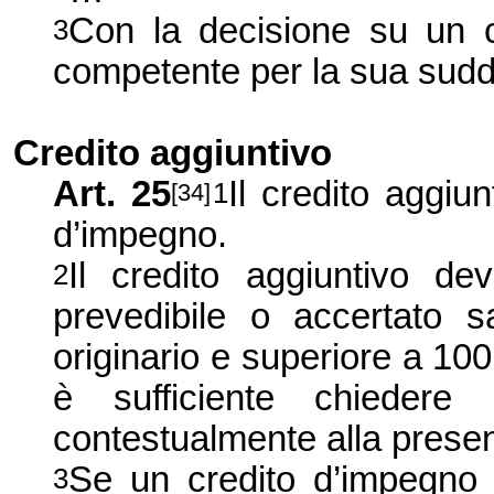
Con la decisione su un cr
3
competente per la sua suddiv
Credito aggiuntivo
Art. 25
Il credito aggiu
1
[34]
d’impegno.
Il credito aggiuntivo d
2
prevedibile o accertato 
originario e superiore a 100 
è sufficiente chiedere 
contestualmente alla presen
Se un credito d’impegno s
3