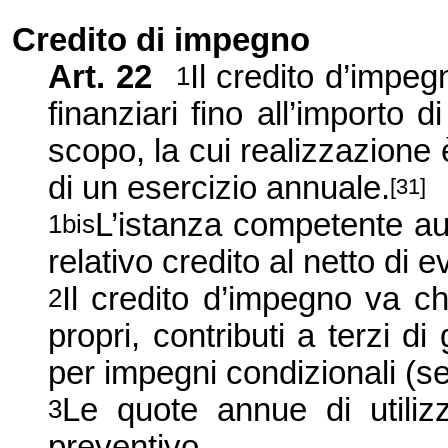
Credito di impegno
Art. 22
Il credito d’impe
1
finanziari fino all’importo 
scopo, la cui realizzazione è
di un esercizio annuale.
[31]
L’istanza competente aut
1bis
relativo credito al netto di e
Il credito d’impegno va ch
2
propri, contributi a terzi 
per impegni condizionali (se
Le quote annue di utilizz
3
preventivo.