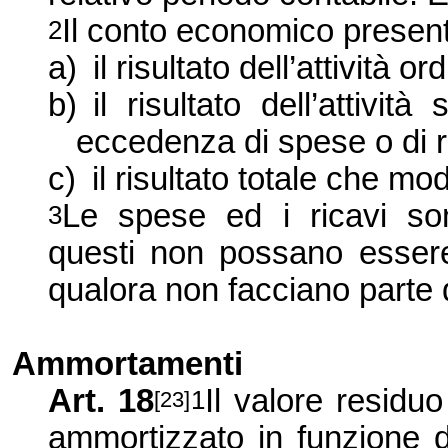
Il conto economico presen
2
a)
il risultato dell’attività or
b)
il risultato dell’attivit
eccedenza di spese o di r
c)
il risultato totale che mod
Le spese ed i ricavi son
3
questi non possano essere p
qualora non facciano parte de
Ammortamenti
Art. 18
Il valore residuo
1
[23]
ammortizzato in funzione del