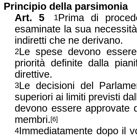
Principio della parsimonia
Art. 5
Prima di proce
1
esaminate la sua necessità e
indiretti che ne derivano.
Le spese devono essere ef
2
priorità definite dalla pian
direttive.
Le decisioni del Parlam
3
superiori ai limiti previsti d
devono essere approvate d
membri.
[6]
Immediatamente dopo il vo
4