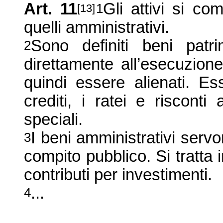
Art. 11
Gli attivi si co
1
[13]
quelli amministrativi.
Sono definiti beni patr
2
direttamente all’esecuzion
quindi essere alienati. Es
crediti, i ratei e risconti 
speciali.
I beni amministrativi serv
3
compito pubblico. Si tratta i
contributi per investimenti.
...
4