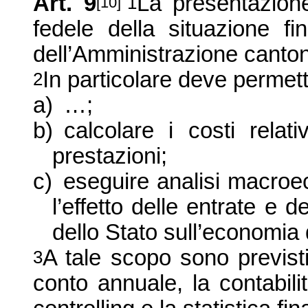
Art. 9
La presentazion
1
[10]
fedele della situazione fi
dell’Amministrazione canton
In particolare deve permett
2
a)
…;
b)
calcolare i costi relati
prestazioni;
c)
eseguire analisi macro
l’effetto delle entrate e 
dello Stato sull’economia
A tale scopo sono previsti i
3
conto annuale, la contabilità 