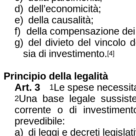
d)
dell’economicità;
e)
della causalità;
f)
della compensazione dei
g)
del divieto del vincolo 
sia di investimento.
[4]
Principio della legalità
Art. 3
Le spese necessita
1
Una base legale sussist
2
corrente o di investime
prevedibile:
a)
di leggi e decreti legislat