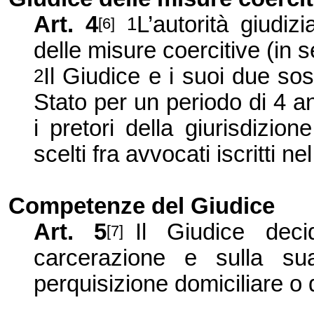
Art. 4
L’autorità giudiz
1
[6]
delle misure coercitive (in 
Il Giudice e i suoi due sos
2
Stato per un periodo di 4 an
i pretori della giurisdizio
scelti fra avvocati iscritti n
Competenze
del Giudice
Art. 5
Il Giudice dec
[7]
carcerazione e sulla sua
perquisizione domiciliare o d