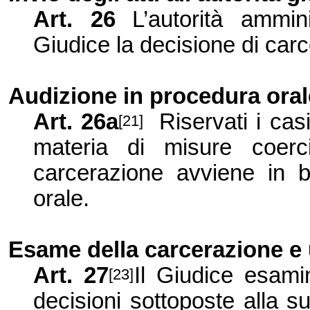
Art.
26
L’autorità ammin
Giudice la decisione di carce
Audizione in procedura oral
Art.
26a
Riservati i cas
[21]
materia di misure coercit
carcerazione avviene in 
orale.
Esame della carcerazione
e
Art.
27
Il Giudice esamin
[23]
decisioni sottoposte alla s