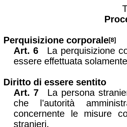
T
Proce
Perquisizione corporale
[8]
Art. 6
La perquisizione c
essere effettuata so
la
mente
Diritto di essere sentito
Art. 7
La persona stranier
che l’autorità ammini
st
concernente le misure coer
stranieri.