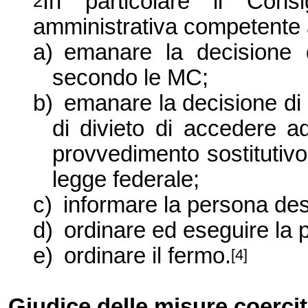
In particolare il Consi
2
amministrativa competente 
a)
emanare la decisione 
secondo le MC;
b)
emanare la decisione di d
di divieto di accedere ad
provvedimento sostitutivo 
legge federale;
c)
informare la persona des
d)
ordinare ed eseguire la 
e)
ordinare il fermo.
[4]
Giudice delle misure coercit