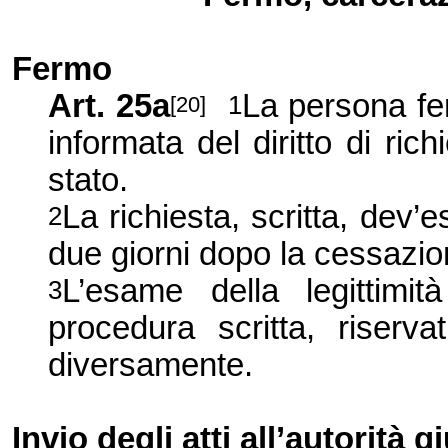
Fermo
Art.
25a
La persona f
1
[20]
informata del diritto di rich
stato.
La richiesta, scritta, dev’e
2
due giorni dopo la cessazio
L’esame della legittimi
3
procedura scritta, riserva
diversamente.
Invio degli atti all’autorità g