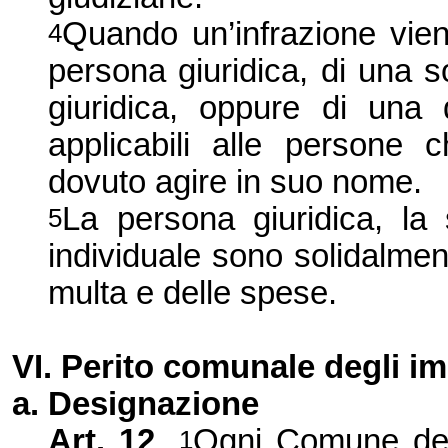
Quando un’infrazione vie
4
persona giuridica, di una 
giuridica, oppure di una d
applicabili alle persone
dovuto agire in suo nome.
La persona giuridica, la s
5
individuale sono solidalme
multa e delle spese.
VI. Perito comunale degli im
a. Designazione
Art.
12
Ogni Comune desi
1