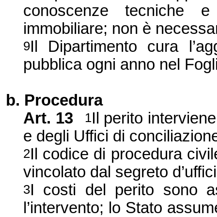
conoscenze tecniche e 
immobiliare; non è necessar
Il Dipartimento cura l’ag
9
pubblica ogni anno nel Foglio 
b. Procedura
Art.
13
Il perito intervien
1
e degli Uffici di conciliazion
Il codice di procedura civil
2
vincolato dal segreto d’uffici
I costi del perito sono a
3
l’intervento; lo Stato assume 