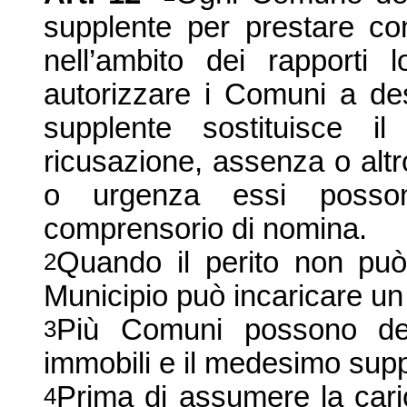
supplente per prestare con
nell’ambito dei rapporti l
autorizzare i Comuni a desi
supplente sostituisce i
ricusazione, assenza o alt
o urgenza essi posson
comprensorio di nomina.
Quando il perito non può 
2
Municipio può incaricare un 
Più Comuni possono des
3
immobili e il medesimo supp
Prima di assumere la carica
4