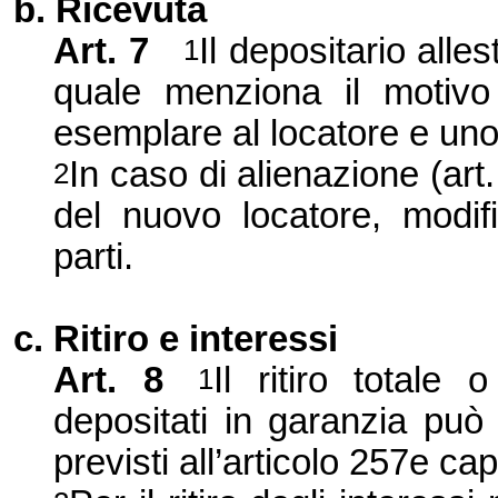
b. Ricevuta
Art.
7
Il depositario alle
1
quale menziona il motiv
esemplare al locatore e uno
In caso di alienazione (art.
2
del nuovo locatore, modif
parti.
c. Ritiro e interessi
Art.
8
Il ritiro totale
1
depositati in garanzia può
previsti all’articolo 257e c