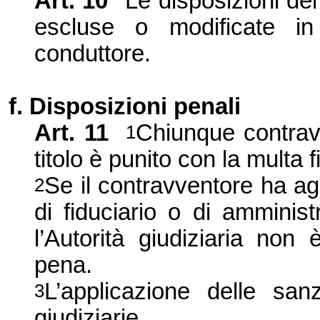
Art.
10
Le disposizioni de
escluse o modificate in
conduttore.
f. Disposizioni penali
Art.
11
Chiunque contravv
1
titolo è punito con la multa 
Se il contravventore ha ag
2
di fiduciario o di amminist
l’Autorità giudiziaria no
pena.
L’applicazione delle san
3
giudiziarie.