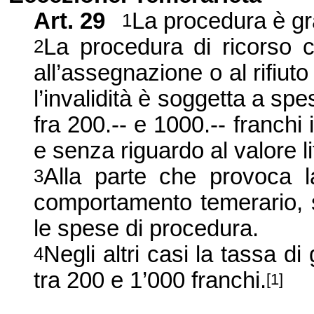
Art.
29
La procedura è gra
1
La procedura di ricorso c
2
all’assegnazione o al rifiuto
l’invalidità è soggetta a spe
fra 200.
--
e 1000.
--
franchi 
e senza riguardo al valore li
Alla parte che provoca 
3
comportamento temerario, s
le spese di procedura.
Negli altri casi la tassa di
4
tra 200 e 1’000 franchi.
[1]