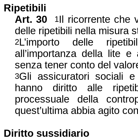
Ripetibili
Art.
30
Il ricorrente che 
1
delle ripetibili nella misura s
L’importo delle ripeti
2
all’importanza della lite 
senza tener conto del valore 
Gli assicuratori sociali 
3
hanno diritto alle ripet
processuale della contro
quest’ultima abbia agito co
Diritto
sussidiario