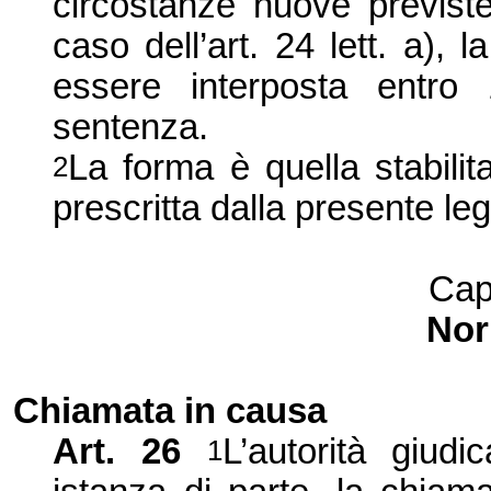
circostanze nuove previste 
caso dell’art. 24 lett. a),
essere interposta entro 
sentenza.
La forma è quella stabilita
2
p
rescritta dalla presente le
Cap
Nor
Chiamata in causa
Art.
26
L’autorità giudi
1