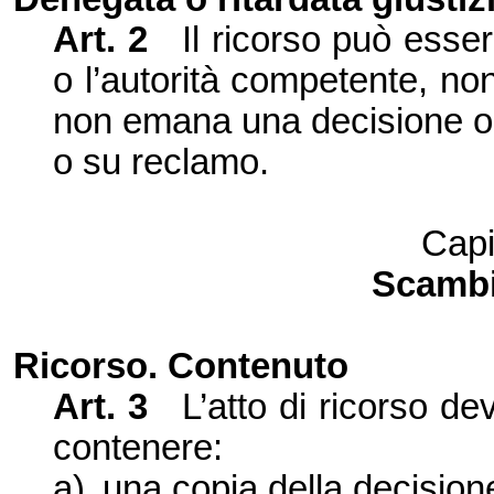
Art.
2
Il ricorso può esse
o l’autorità competente, no
non emana una decisione o
o su reclamo.
Capi
Scambio
Ricorso.
Contenuto
Art.
3
L’atto di ricorso de
contenere:
a)
una copia della decisio