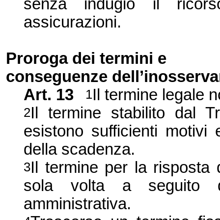
senza indugio il ricors
assicurazioni.
Proroga dei termini e
conse
guenze del
l’inosserv
Art.
13
Il termine legale 
1
Il termine stabilito dal 
2
esistono sufficienti motivi
della scadenza.
Il termine per la rispost
3
sola volta a seguito di
amministrativa.