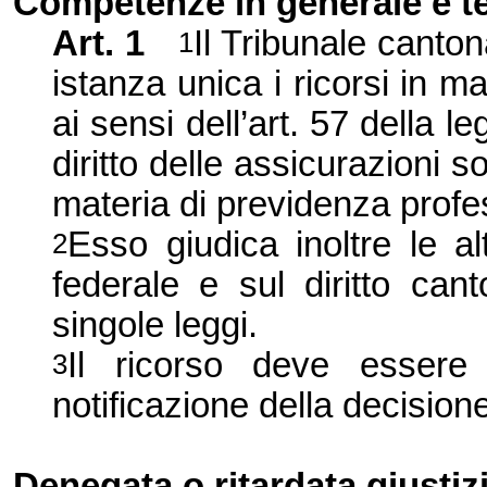
Competenze in generale e te
Art.
1
Il Tribunale canto
1
istanza unica i ricorsi in ma
ai sensi dell’art. 57 della l
diritto delle assicurazioni s
materia di previdenza profe
Esso giudica inoltre le al
2
federale e sul diritto cant
singole leggi.
Il ricorso deve essere 
3
notificazione della decision
Denegata o ritardata giustiz