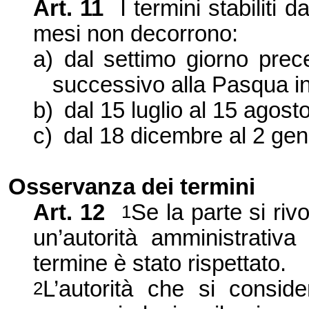
Art.
11
I termini stabiliti d
mesi non decorrono:
a)
dal settimo giorno pre
successivo alla Pasqua i
b)
dal 15 luglio al 15 agosto
c)
dal 18 dicembre al 2 gen
Osservanza
dei termini
Art.
12
Se la parte si riv
1
un’autorità amministrativa
termine è stato rispettato.
L’autorità che si consid
2