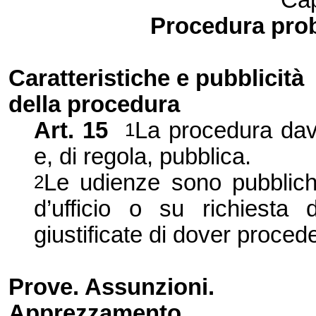
Cap
Procedura pro
Caratteristiche e pubblici
tà
della procedura
Art.
15
La procedura dava
1
e, di regola, pubblica.
Le udienze sono pubbliche,
2
d’ufficio o su richiesta 
giustificate di dover proced
Prove. Assun
zioni.
Apprezzamento