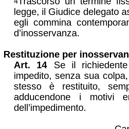
Trascorso un termine fiss
4
legge, il Giudice delegato 
egli commina contempora
d’inosservanza.
Restituzione per inosserva
Art.
14
Se il richiedent
impedito, senza sua colpa, d
stesso è restituito, sem
adducendone i motivi en
dell’impedimento.