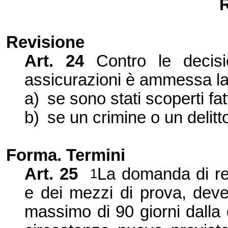
R
Revisione
Art.
24
Contro le decisi
assicu
razioni è ammessa la
a)
se sono stati scoperti fat
b)
se un crimine o un delitto
Forma. Termini
Art.
25
La domanda di rev
1
e dei mezzi di prova, deve
massimo di 90 giorni dalla 