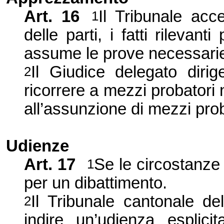
Art.
16
Il Tribunale acce
1
delle parti, i fatti rilevant
assume le prove necessarie
Il Giudice delegato dirige
2
ricorrere a mezzi probatori n
all’assunzione di mezzi prob
Udienze
Art.
17
Se le circostanze l
1
per un dibattimento.
Il Tribunale cantonale de
2
indire un’udienza esplici