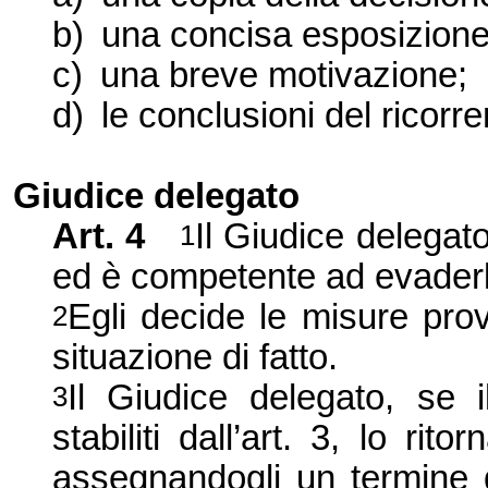
b)
una concisa esposizione d
c)
una breve motivazione;
d)
le conclusioni del ricorre
Giudice
delegato
Art.
4
Il Giudice delegat
1
ed è competente ad evader
Egli decide le misure prov
2
situazione di fatto.
Il Giudice delegato, se i
3
stabiliti dall’art. 3, lo rit
assegnandogli un termine d