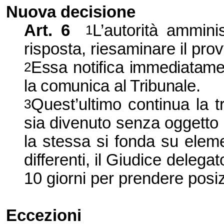
Nuova decisione
Art.
6
L’autorità amminis
1
risposta, riesaminare il pr
Essa notifica immediatamen
2
la comunica al Tribu
nale.
Quest’ultimo continua la t
3
sia divenuto senza oggetto 
la stessa si fonda su elemen
differenti, il Giudice delega
10 giorni per prendere posi
Eccezioni