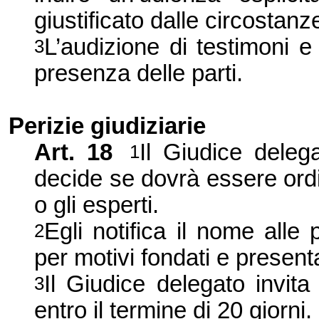
giustificato dalle circostanz
L’audizione di testimoni e 
3
presenza delle parti.
Perizie
giudiziarie
Art.
18
Il Giudice delega
1
decide se dovrà essere ordi
o gli esperti.
Egli notifica il nome alle 
2
per motivi fondati e presen
Il Giudice delegato invita 
3
entro il termine di 20 giorni.