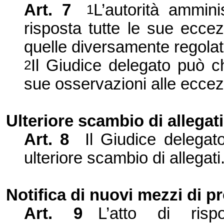
Art.
7
L’autorità ammini
1
risposta tutte le sue eccez
quelle diversamente regolate
Il Giudice delegato può ch
2
sue osservazioni alle eccezi
Ulteriore scambio di allegati
Art.
8
Il Giudice delega
ulteriore scambio di alle
gati
Notifica di nuo
vi mezzi
di p
Art.
9
L’atto di risp