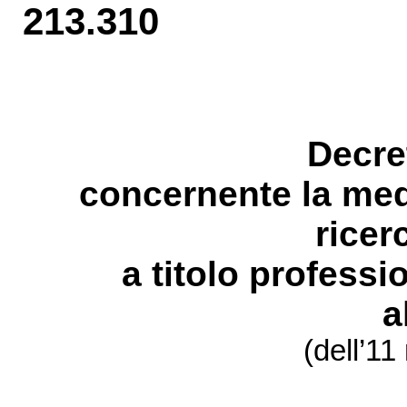
213.310
Decre
concernente la med
ricer
a titolo profe
ssi
a
(dell’
11