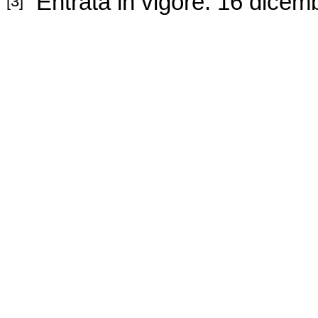
Entrata in vigore: 1
6 dicem
[3]