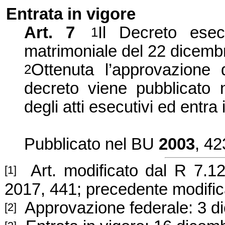
Entrata in vigore
Art. 7
Il Decreto esec
1
matrimoniale del 22 dicemb
Ottenuta l’
approvazione 
2
decreto viene pubblicato ne
degli atti esecutivi ed entr
Pubblic
ato
nel BU
2003
, 42
Art. modificato dal R
7.12
[1]
2017, 441
;
prece
dente modifi
Approvazione federale:
3 d
[2]