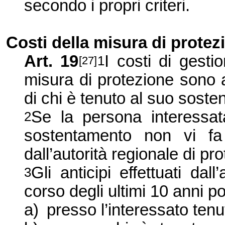
secondo i propri criteri.
Costi della misura di protez
Art. 19
I costi di gest
1
[27]
misura di protezione sono 
di chi è tenuto al suo sost
Se la persona interessat
2
sostentamento non vi fa f
dall’autorità regionale di pr
Gli anticipi effettuati dal
3
corso degli ultimi 10 anni 
a)
presso l’interessato ten