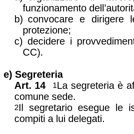
funzionamento dell’autorit
b)
convocare e dirigere le
protezione;
c)
decidere i provvediment
CC).
e) Segreteria
Art. 14
La segreteria è a
1
comune sede.
Il segretario esegue le i
2
compiti a lui delegati.