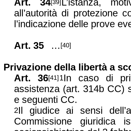
Art. 34
L’istanza, mot
[39]
all’autorità di protezione c
l’indicazione delle prove 
Art. 35
…
[40]
Privazione della libertà a s
Art. 36
In caso di pri
1
[41]
assistenza (art. 314b CC) s
e seguenti CC.
Il giudice ai sensi dell
2
Commissione giuridica ist