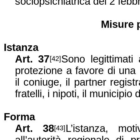
sociopsichiatrica del 2 febb
Misure 
Istanza
Art. 37
Sono legittimati
[42]
protezione a favore di una
il coniuge, il partner registra
fratelli, i nipoti, il municip
Forma
Art. 38
L’istanza, mot
[43]