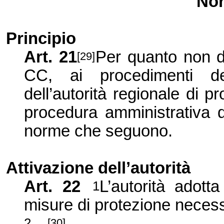
No
Principio
Art. 21
Per quanto non di
[29]
CC, ai procedimenti def
dell’autorità regionale di p
procedura amministrativa d
norme che seguono.
Attivazione dell’autorità
Art. 22
L’autorità adott
1
misure di protezione necess
…
2
[30]