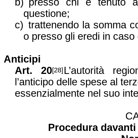
b)
presso chi è tenuto a
questione;
c)
trattenendo la somma co
o presso gli eredi in caso
Anticipi
Art. 20
L’autorità reg
[28]
l’anticipo delle spese al ter
essenzialmente nel suo int
CA
Procedura davanti 