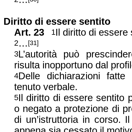
Diritto di essere sentito
Art. 23
Il diritto di essere
1
…
2
[31]
L’autorità può prescinde
3
risulta inopportuno dal prof
Delle dichiarazioni fatt
4
tenuto verbale.
Il diritto di essere sentit
5
o negato a protezione di pre
di un’istruttoria in corso. I
appena sia cessato il motiv