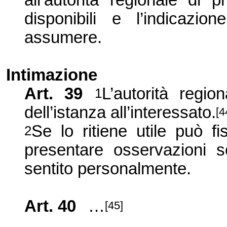
all’autorità regionale di 
disponibili e l’indicazi
assumere.
Intimazione
Art. 39
L’autorità regio
1
dell’istanza all’interessato.
[4
Se lo ritiene utile può fi
2
presentare osservazioni scr
sentito personalmente.
Art. 40
…
[45]