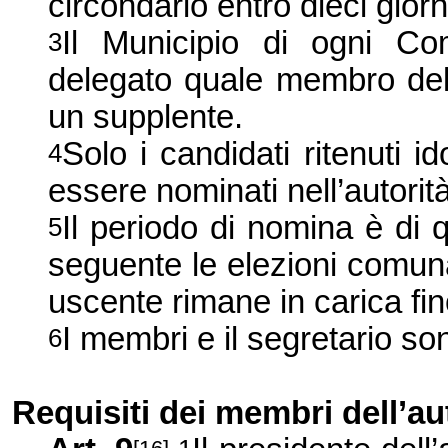
circondario entro dieci giorn
Il Municipio di ogni Co
3
delegato quale membro dell
un supplente.
Solo i candidati ritenuti 
4
essere nominati nell’autorit
Il periodo di nomina è di 
5
seguente le elezioni comunal
uscente rimane in carica fin
I membri e il segretario sono
6
Requisiti dei membri dell’au