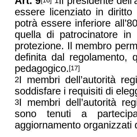
Art. 9
Il presidente dell
1
[16]
essere licenziato in dirit
potrà essere inferiore all’
quella di patrocinatore in 
protezione. Il membro per
definita dal regolamento, 
pedagogico.
[17]
I membri dell’autorità reg
2
soddisfare i requisiti di elegg
I membri dell’autorità reg
3
sono tenuti a partecip
aggiornamento organizzati da