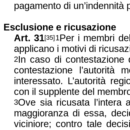
pagamento di un’indennità per
Esclusione e ricusazione
Art. 31
Per i membri dell
1
[35]
applicano i motivi di ricusa
In caso di contestazione 
2
contestazione l’autorit
interessato. L’autorità reg
con il supplente del membro
Ove sia ricusata l’intera 
3
maggioranza di essa, decid
viciniore; contro tale dec