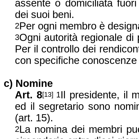
assente o domiciliata fuor
dei suoi beni.
Per ogni membro è designa
2
Ogni autorità regionale di
3
Per il controllo dei rendico
con specifiche conoscenze fi
c) Nomine
Art. 8
Il presidente, il
1
[13]
ed il segretario sono nomi
(art. 15).
La nomina dei membri può
2