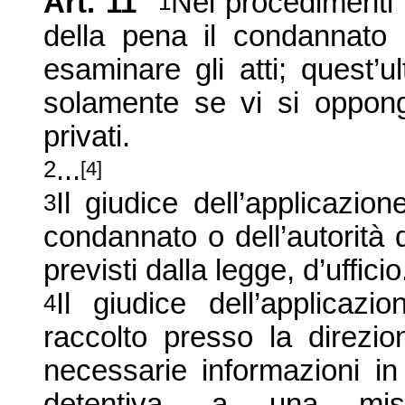
Art. 11
Nei procedimenti d
1
della pena il condannato h
esaminare gli atti; quest’
solamente se vi si oppongo
privati.
...
2
[4]
Il giudice dell’applicazio
3
condannato o dell’autorità 
previsti dalla legge, d’ufficio
Il giudice dell’applica
4
raccolto presso la direzion
necessarie informazioni i
detentiva, a una misu