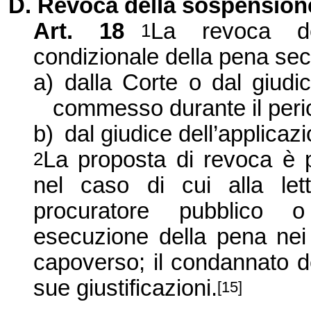
D. Revoca della sospension
Art. 18
La revoca de
1
condizionale della pena sec
a)
dalla Corte o dal giudic
commesso durante il peri
b)
dal giudice dell’applicazi
La proposta di revoca è p
2
nel caso di cui alla le
procuratore pubblico o 
esecuzione della pena nei 
capoverso; il condannato d
sue giustificazioni.
[15]