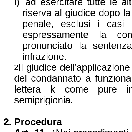
l)
ad esercitare tutte le alt
riserva al giudice dopo la
penale, esclusi i casi 
espressamente la co
pronunciato la sentenz
infrazione.
Il giudice dell’applicazion
2
del condannato a funzionar
lettera k come pure in
semiprigionia.
2. Procedura