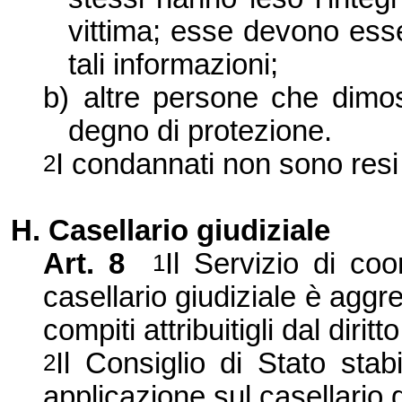
vittima; esse devono esse
tali informazioni;
b)
altre persone che dimos
degno di protezione.
I condannati non sono resi 
2
H. Casellario giudiziale
Art. 8
Il Servizio di co
1
casellario giudiziale è aggr
compiti attribuitigli dal diritt
Il Consiglio di Stato sta
2
applicazione sul casellario g