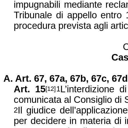
impugnabili mediante recla
Tribunale di appello entro 
procedura prevista agli arti
C
Cas
A. Art. 67, 67a, 67b, 67c, 67
Art. 15
L’interdizione d
1
[12]
comunicata al Consiglio di 
Il giudice dell’applicazio
2
per decidere in materia di 