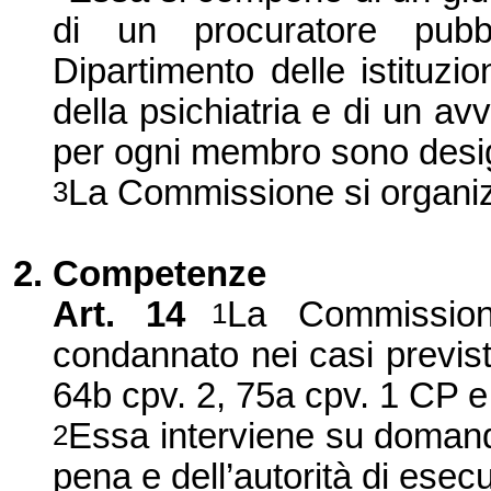
di un procuratore pubb
Dipartimento delle istituzi
della psichiatria e di un avv
per ogni membro sono desig
La Commissione si organi
3
2. Competenze
Art. 14
La Commissione
1
condannato nei casi previsti 
64b cpv. 2, 75a cpv. 1 CP e
Essa interviene su domanda
2
pena e dell’autorità di esec