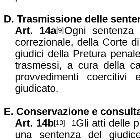
D. Trasmissione delle sente
Art. 14a
Ogni sentenza d
[9]
correzionale, della Corte d
giudici della Pretura pena
trasmessi, a cura della
c
provvedimenti coercitivi 
giudicato.
E. Conservazione
e consulta
Art. 14b
Gli atti delle
1
[10]
una sentenza del giudic