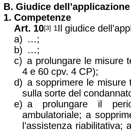
B. Giudice dell’applicazione
1. Competenze
Art. 10
Il giudice dell’a
1
[3]
a)
…;
b)
…;
c)
a prolungare le misure t
4 e 60 cpv. 4 CP);
d)
a sopprimere le misure t
sulla sorte del condannato
e)
a prolungare il per
ambulatoriale; a sopprim
l’assistenza riabilitativa