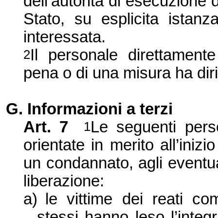
dell’autorità di esecuzione 
Stato, su esplicita istanza,
interessata.
Il personale direttamente
2
pena o di una misura ha dirit
G. Informazioni a terzi
Art. 7
Le seguenti pers
1
orientate in merito all’iniz
un condannato, agli eventua
liberazione:
a)
le vittime dei reati c
stessi hanno leso l’integr