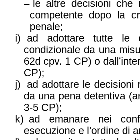
–
le altre decisioni che il
competente dopo la cre
penale;
i)
ad adottare tutte le d
condizionale da una misur
62d cpv. 1 CP) o dall’int
CP);
j)
ad adottare le decisioni 
da una pena detentiva (ar
3-5 CP);
k)
ad emanare nei confr
esecuzione e l’ordine di a