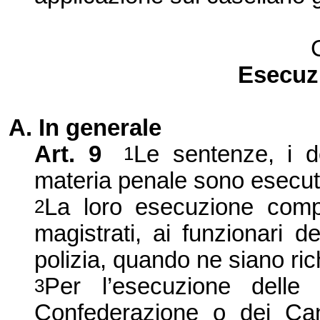
Esecuzi
A. In generale
Art. 9
Le sentenze, i de
1
materia penale sono esecutiv
La loro esecuzione compe
2
magistrati, ai funzionari de
polizia, quando ne siano rich
Per l’esecuzione delle p
3
Confederazione o dei Cant