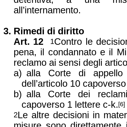
all’internamento.
3. Rimedi di diritto
Art. 12
Contro le decision
1
pena, il condannato e il M
reclamo ai sensi degli artic
a)
alla Corte di appello
dell’articolo 10 capoverso 
b)
alla Corte dei reclami
capoverso 1 lettere c-k
.
[6]
Le altre decisioni in mate
2
misure sono direttamente 