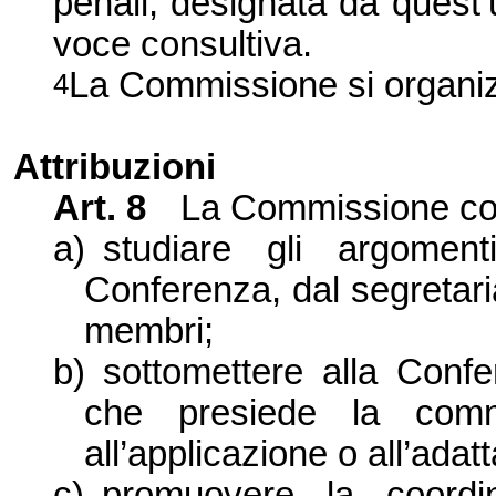
penali, designata da quest’
voce consultiva.
La Commissione
si organi
4
Attribuzioni
Art.
8
La Commissione
co
a)
studiare gli argomen
Conferenza, dal segretari
membri;
b)
sottomettere alla Confe
che presiede la commi
all’applicazione o all’ada
c)
promuovere la coordin