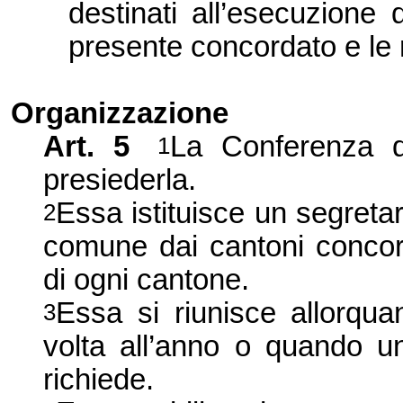
destinati all’esecuzione 
presente concordato e le 
Organizzazione
Art.
5
La Conferenza
d
1
presiederla.
Essa istituisce un segreta
2
comune dai cantoni concord
di ogni cantone.
Essa si riunisce allorq
3
volta all’anno o quando u
richiede.