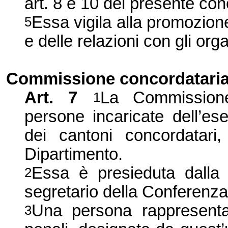
art. 8 e 10 del presente con
Essa vigila alla promozion
5
e delle relazioni con gli organ
Commissione concordatari
Art.
7
La Commission
1
persone incaricate dell’es
dei cantoni concordatari,
Dipartimento.
Essa è presieduta dalla
2
segretario della Conferenza
Una persona rappresent
3