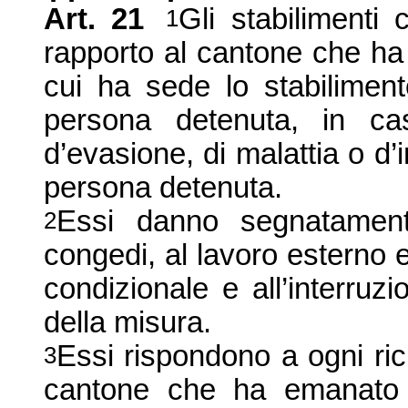
Art.
21
Gli stabilimenti
1
rapporto al cantone che ha
cui ha sede lo stabilime
persona detenuta, in ca
d’evasione, di malattia o d’
persona dete
nuta.
Essi danno segnatamente
2
congedi, al lavoro esterno e 
condizionale e all’interruzi
della misura.
Essi rispondono a ogni ric
3
cantone che ha emanato l