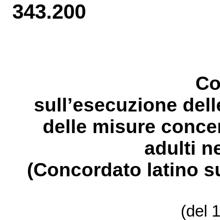
343.200
Co
sull’esecuzione de
l
delle misure
concer
adulti ne
(Concordato latino s
(del 