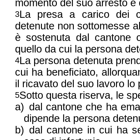
momento del suo arresto e d
La presa a carico dei c
3
detenute non sottomesse al 
è sostenuta dal cantone
quello da cui la persona de
La persona detenuta prende 
4
cui ha beneficiato, allorqu
il ricavato del suo lavoro lo
Sotto questa riserva, le 
5
a)
dal cantone che ha eman
dipende la persona dete
n
b)
dal cantone in cui ha s