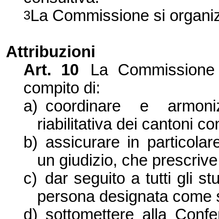
La Commissione
si organi
3
Attribuzioni
Art.
10
La Commissione
compito di:
a)
coordinare e armoniz
riabilitativa dei cantoni co
b)
assicurare in particolar
un giudizio, che prescrive 
c)
dar seguito a tutti gli st
persona designata come se
d)
sottomettere alla Confe