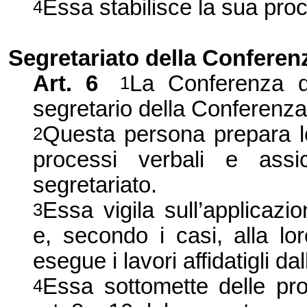
Essa stabilisce la sua pro
4
Segretariato della Conferen
Art.
6
La Conferenza
de
1
segretario della Conferenza
Questa persona prepara le
2
processi verbali e assi
segretariato.
Essa vigila sull’applicazi
3
e, secondo i casi, alla lor
esegue i
lavori affidatigli da
Essa sottomette delle prop
4