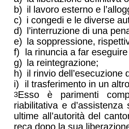
b)
il lavoro esterno e l’allo
c)
i congedi e le d
iverse aut
d)
l’interruzione di una pen
e)
la soppressione, rispetti
f)
la rinuncia a far eseguir
g)
la reintegrazione;
h)
il rinvio dell’esecuzione
i)
il trasferimento in un altr
Esso è parimenti compe
3
riabilitativa e d’assistenz
ultime all’autorità del can
reca dopo la sua liberazion