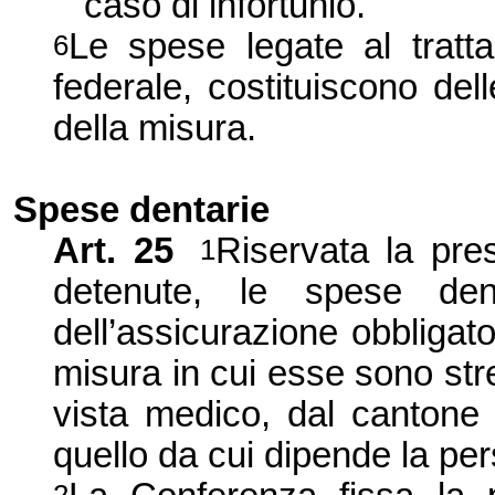
caso di infortunio.
Le spese legate al tratt
6
federale, costituiscono de
della misura.
Spese dentarie
Art.
25
Riservata la pre
1
detenute, le spese de
dell’assicurazione obbligat
misura in cui esse sono st
vista medico, dal canton
quello da cui dipende la pe