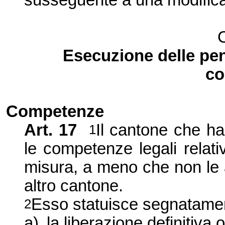
susseguente a una modifica
C
Esecuzione delle pen
co
Competenze
Art.
17
Il cant
one che ha
1
le competenze legali relati
misura, a meno che non le
altro cantone.
Esso statuisce segnatame
2
a)
la liberazione definitiva 