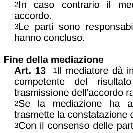
In caso contrario il me
2
accordo.
Le parti sono responsabil
3
hanno concluso.
Fine della mediazione
Art. 13
Il mediatore dà i
1
competente del risultat
trasmissione dell’accordo ra
Se la mediazione ha avu
2
trasmette la constatazione d
Con il consenso delle part
3