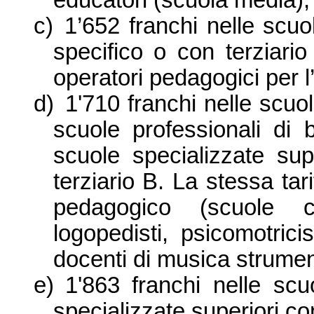
educatori (scuola media);
c)
1’652 franchi nelle scuo
specifico o con terziario
operatori pedagogici per l
d)
1'710 franchi nelle scuol
scuole professionali di
scuole specializzate sup
terziario B. La stessa tar
pedagogico (scuole co
logopedisti, psicomotricis
docenti di musica strumen
e)
1'863 franchi nelle scu
specializzate superiori c