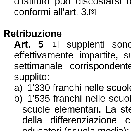
d’Istituto può discostarsi 
conformi all’art.
3.
[3]
Retribuzione
Art. 5
I supplenti sono
1
effettivamente impartite,
settimanale corrispondent
supplito:
a)
1'330 franchi nelle scuol
b)
1'535 franchi nelle scuol
scuole elementari. La ste
della differenziazione 