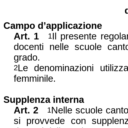
Campo d’applicazione
Art. 1
Il presente regol
1
docenti nelle scuole cant
grado.
Le denominazioni utilizz
2
femminile.
Supplenza interna
Art. 2
Nelle scuole canton
1
si provvede con supplenze