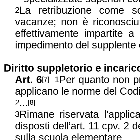
La retribuzione come s
2
vacanze; non è riconosciut
effettivamente impartite a
impedimento del supplente o
Diritto suppletorio e incaric
Art. 6
Per quanto non pr
1
[7]
applicano le norme del Codi
...
2
[8]
Rimane riservata l’applic
3
disposti dell’art. 11 cpv. 2 d
sulla scuola elementare.