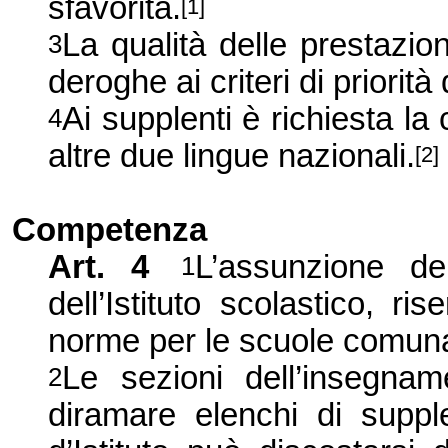
sfavorita.
[1]
La qualità delle prestazio
3
deroghe ai criteri di priorità
Ai supplenti è richiesta la
4
altre due lingue nazionali.
[2]
Competenza
Art. 4
L’assunzione de
1
dell’Istituto scolastico, r
norme per le scuole comuna
Le sezioni dell’insegna
2
diramare elenchi di supple