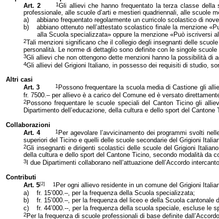
1
Art. 2
Gli allievi che hanno frequentato la terza classe dell
professionale, alle scuole d’arti e mestieri quadriennali, alle scuole
a)
abbiano frequentato regolarmente un curricolo scolastico
di nove
b)
abbiano ottenuto nell’attestato scolastico finale la menzione «Può
alla Scuola specializzata» oppure la menzione «Può iscriversi al
2
Tali menzioni significano che il collegio degli insegnanti delle scuole
personalità. Le norme di dettaglio sono definite con le singole scuole 
3
Gli allievi che non ottengono dette menzioni hanno la possibilità di
4
Gli allievi del Grigioni Italiano, in possesso dei requisiti di studio,
Altri casi
1
Art. 3
Possono frequentare la scuola media di Castione gli alliev
fr. 7500.– per allievo è a carico del Comune ed è versato direttamen
2
Possono frequentare le scuole speciali del Canton Ticino gli allievi
Dipartimento dell’educazione, della cultura e dello sport del Cantone
Collaborazioni
1
Art. 4
Per agevolare l’avvicinamento dei programmi svolti nelle 
superiori del Ticino e quelli delle scuole secondarie del Grigioni Italia
2
Gli insegnanti e dirigenti scolastici delle scuole del Grigioni Italia
della cultura e dello sport del Cantone Ticino, secondo modalità da co
3
I due Dipartimenti collaborano nell’attuazione dell’Accordo intercant
Contributi
[2]
1
Art. 5
Per ogni allievo residente in un comune del Grigioni Italia
a)
fr. 15’000.–, per la frequenza della Scuola specializzata;
b)
fr. 15’000.–, per la frequenza del liceo e dell
a Scuola cantonale 
c)
fr. 44’000.--, per la frequenza della scuola speciale, escluse le s
2
Per la frequenza di scuole professionali di base definite dall’Accordo