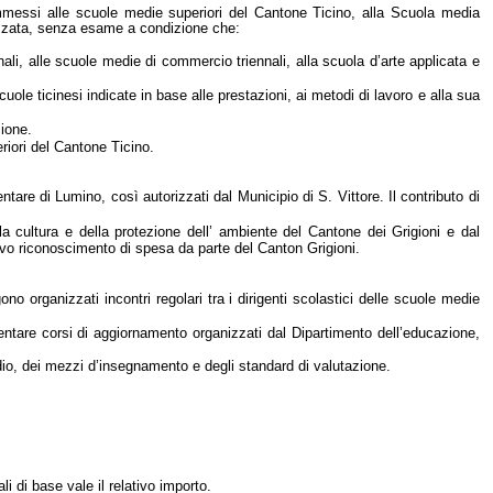
ammessi alle scuole medie superiori del Cantone Ticino, alla Scuola media
alizzata, senza esame a condizione che:
nali, alle scuole medie di commercio triennali, alla scuola d’arte applicata e
cuole ticinesi indicate in base alle prestazioni, ai metodi di lavoro e alla sua
sione.
eriori del Cantone Ticino.
tare di Lumino, così autorizzati dal Municipio di S. Vittore. Il contributo di
lla cultura e della protezione dell’ ambiente del Cantone dei Grigioni e dal
ivo
rico
noscimento di spesa da parte del Canton Grigioni.
o organizzati incontri regolari tra i dirigenti scolastici delle scuole medie
equentare corsi di aggiornamento organizzati dal Dipartimento dell’educazione,
udio, dei mezzi d’insegnamento e degli standard di valutazione.
i di base vale il relativo importo.