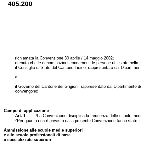
405.200
richiamata
la Convenzione
30 aprile / 14 maggio 2002;
ritenuto che le denominazioni concernenti le persone utilizzate nella
il Consiglio di Stato del Cantone Ticino, rappresentato dal Dipartiment
e
il Governo del Cantone dei Grigioni, rappresentato dal Dipartimento de
convengono:
Campo di applicazione
1
Art. 1
La Convenzione
disciplina la frequenza delle scuole medie
2
Per quanto non è previsto dalla presente Convenzione fanno stato le 
Ammissione alle scuole medie superio
ri
e
alle scuole profes
sionali di base
e specializzate superiori