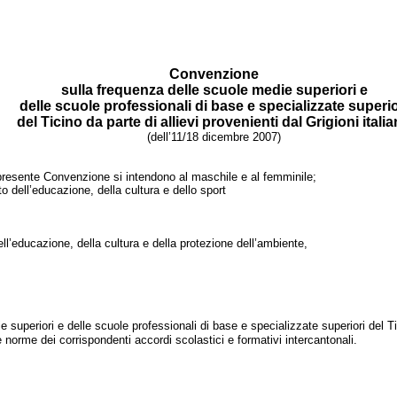
Convenzione
sulla frequenza
delle scuole medie superiori e
delle
scuole
professionali di base e
spe
cializzate superio
del Ticino
da parte di allievi provenienti dal Grigioni
i
tali
(dell’11/18 dicembre 2007)
 presente Convenzione si intendono al maschile e al femminile;
o dell’educazione, della cultura e dello sport
ll’educazione, della cultura e della protezione dell’ambiente,
 superiori e delle scuole professionali di base e specializzate superiori del Tici
norme dei corrispondenti accordi scolastici e formativi intercantonali.