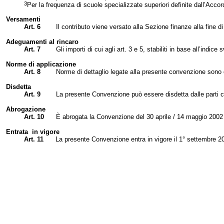
3
Per la frequenza di scuole specializzate superiori definite dall’Accord
Versamenti
Art. 6
Il contributo viene versato alla Sezione finanze alla fine d
Adeguamenti al rincaro
Art. 7
Gli importi di cui agli art.
3 e 5
, stabiliti in base all’indi
Norme di applicazione
Art. 8
Norme di dettaglio legate alla presente convenzione sono de
Disdetta
Art. 9
La presente Convenzione può essere disdetta dalle parti co
Abrogazione
Art. 10
È abrogata
la Convenzione
del 30 aprile / 14 maggio 2002 t
Entrata in vigo
re
Art. 11
La presente Convenzione entra in vigore
il 1
° settembre 20