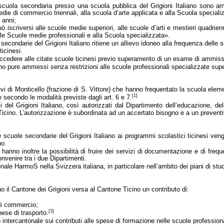
a scuola secondaria presso una scuola pubblica del Grigioni Italiano sono 
 medie di commercio triennali, alla scuola d’arte applicata e alla Scuola speci
 anni
;
 iscriversi alle scuole medie superiori, alle scuole d’arti e mestieri quadrien
le Scuole medie professionali e alla Scuola specializzata».
 secondarie del Grigioni Italiano ritiene un allievo idoneo alla frequenza delle s
ticinesi.
 accedere alle citate scuole ticinesi previo superamento di un esame di ammis
 sono pure ammessi senza restrizioni alle scuole professionali specializzate sup
i di Monticello (frazione di S. Vittore) che hanno frequentato la scuola elemen
[1]
te secondo
le modalità previste dagli art
. 6 e 7.
 del Grigioni Italiano, così autorizzati dal Dipartimento dell’educazione, de
Ticino. L’autorizzazione è subordinata ad un accertato bisogno e a un prevent
scuole secondarie del Grigioni Italiano ai programmi scolastici ticinesi vengon
no.
no hanno inoltre la possibilità di fruire dei servizi di documentazione e di fr
nvenire tra i due Dipartimenti.
onale HarmoS nella Svizzera italiana, in particolare nell’ambito dei piani di st
no il Cantone dei Grigioni versa al Cantone Ticino un contributo di:
di commercio;
[3]
pese di trasporto.
 intercantonale sui contributi alle spese di formazione nelle scuole professional