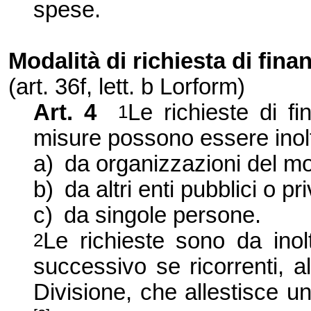
spese.
Modalità di richiesta di fin
(art.
36f
, lett. b Lorform)
Art. 4
Le richieste di f
1
misure possono essere inolt
a)
da organizzazioni del mo
b)
da altri enti pubblici o pri
c)
da singole persone.
Le richieste sono da inol
2
successivo se ricorrenti, a
Divisione, che allestisce un