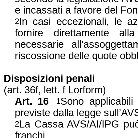
e incassati a favore del Fon
In casi eccezionali, le a
2
fornire direttamente al
necessarie all’assoggetta
riscossione delle quote obbl
Disposizioni penali
(art.
36f
, lett. f Lorform)
Art. 16
Sono applicabili
1
previste dalla legge sull’AV
La Cassa AVS/AI/IPG può 
2
franchi.