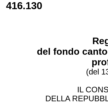
416.130
Re
del fondo
can
to
pro
(del 1
IL CONS
DELLA REPUBBL