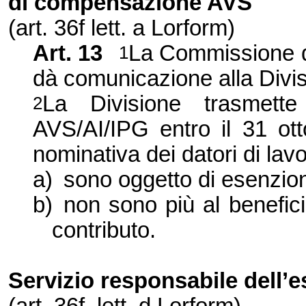
di compensazione AVS
(art.
36f
lett. a Lorform)
Art. 13
La Commissione de
1
dà comunicazione alla Divis
La Divisione
trasmette
2
AVS/AI/IPG entro il 31 ott
nominativa dei datori di lav
a)
sono oggetto di esenzion
b)
non sono più al benefic
contributo.
Servizio responsabile dell’