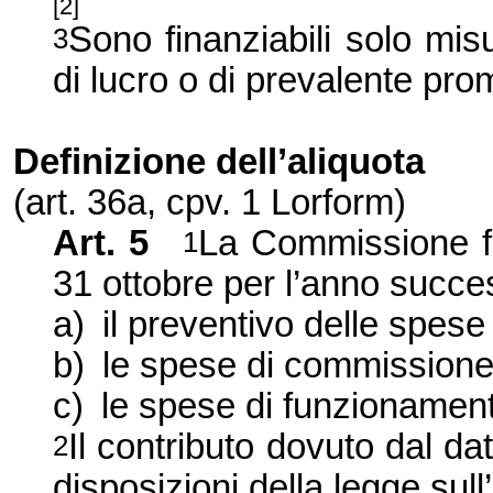
[2]
Sono finanziabili solo m
3
di lucro o di prevalente pro
Definizione dell’aliquota
(art. 36a, cpv. 1 Lorform)
Art. 5
La Commissione fis
1
31 ottobre per l’anno succ
a)
il preventivo delle spese
b)
le spese di commissione p
c)
le spese di funzionamen
Il contributo dovuto dal da
2
disposizioni della legge sul