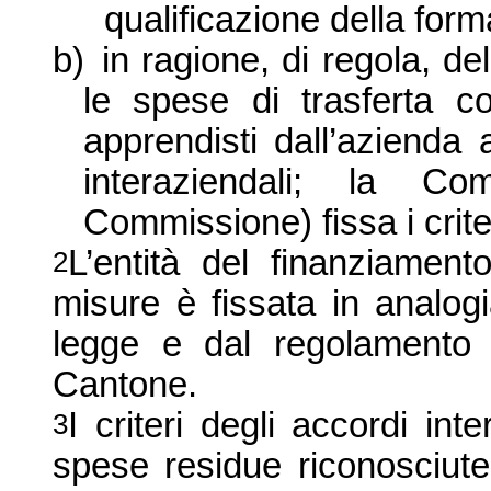
qualificazione della for
b)
in ragione, di regola, de
le spese di trasferta c
apprendisti dall’azienda 
interaziendali;
la Com
Commissione) fissa i crite
L’entità del finanziamento
2
misure è fissata in analogi
legge e dal regolamento d
Cantone.
I criteri degli accordi int
3
spese residue riconosciute 