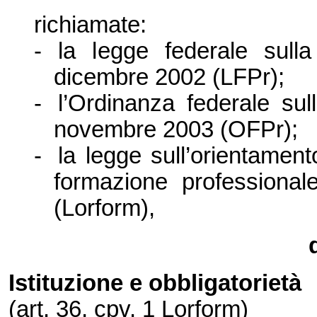
richiamate:
-
la l
egge federale sulla
dicembre 2002 (LFPr);
-
l’Ordinanza federale su
novembre 2003 (OFPr);
-
la l
egge sull’orientament
formazione professiona
(Lorform),
Istituzione e obbligatorie
tà
(art. 36, cpv. 1 Lorform)