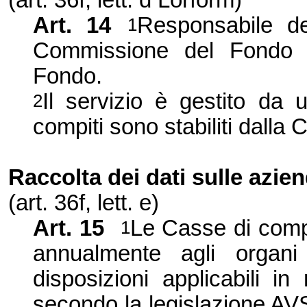
(art.
36f
, lett. d Lorform)
Art. 14
Responsabile del
1
Commissione del Fondo è
Fondo.
Il servizio è gestito da 
2
compiti sono stabiliti dalla
Raccolta dei dati sulle azie
(art.
36f
, lett. e)
Art. 15
Le Casse di com
1
annualmente agli organi
disposizioni applicabili i
secondo la legislazione AVS,