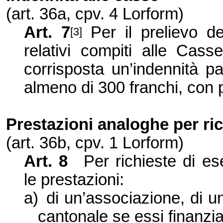
(art. 36a, cpv. 4 Lorform)
Art. 7
Per il prelievo d
[3]
relativi compiti alle Ca
corrisposta un’indennità pa
almeno di 300 franchi, con 
Prestazioni analoghe per ri
(art. 36b, cpv. 1 Lorfo
r
m)
Art. 8
Per richieste di e
le prestazio
ni:
a)
di un’associazione, di un
cantonale se essi finanzi