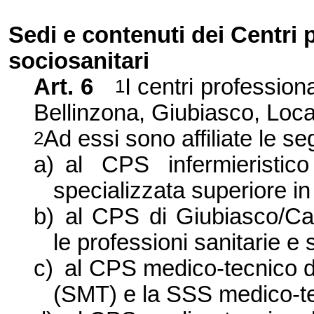
Sedi e contenuti dei Centri 
sociosanitari
Art. 6
I centri professio
1
Bellinzona, Giubiasco, Loc
Ad essi sono affiliate le se
2
a)
al CPS infermieristic
specializzata superiore in
b)
al CPS di Giubiasco/Can
le professioni sanitarie e
c)
al CPS medico-tecnico d
(SMT) e la SSS medico-t