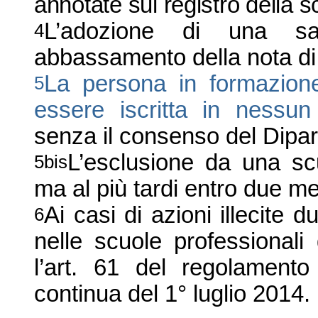
annotate sul registro della s
L’adozione di una san
4
abbassamento della nota di
La persona in formazion
5
essere iscritta in nessu
senza il consenso del Dipar
L’esclusione da una scu
5bis
ma al più tardi entro due m
Ai casi di azioni illecite 
6
nelle scuole professionali
l’art. 61 del regolamento
continua del 1° luglio 2014.