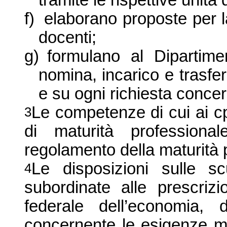
tramite le rispettive unità 
f)
elaborano proposte per l
docenti;
g)
formulano al Dipartime
nomina, incarico e trasfe
e su ogni richiesta concer
Le competenze di cui ai cp
3
di maturità professiona
regolamento della maturità p
Le disposizioni sulle sc
4
subordinate alle prescrizi
federale dell’economia, 
concernente le esigenze mi