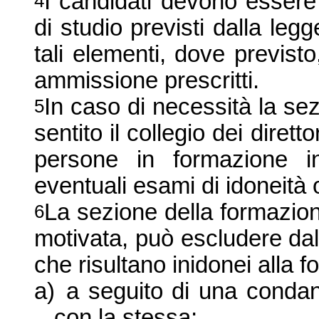
I candidati devono essere i
4
di studio previsti dalla le
tali elementi, dove previst
ammissione prescritti.
In caso di necessità la sez
5
sentito il collegio dei diret
persone in formazione in
eventuali esami di idoneità 
La sezione della formazion
6
motivata, può escludere dal
che risultano inidonei alla
a)
a seguito di una condan
con la stessa;