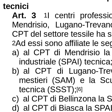
tecnici
Art. 3
I centri profess
1
Mendrisio, Lugano-Trevano
CPT del settore tessile ha 
Ad essi sono affiliate le se
2
a)
al CPT di Mendr
isio l
industriale (SPAI) tecnica
b)
al CPT di Lugano-Trev
mestieri (SAM) e la Scu
tecnica (SSST);
[6]
c)
al CPT di Bellinzona la 
d)
al CPT di Biasca la SPAI