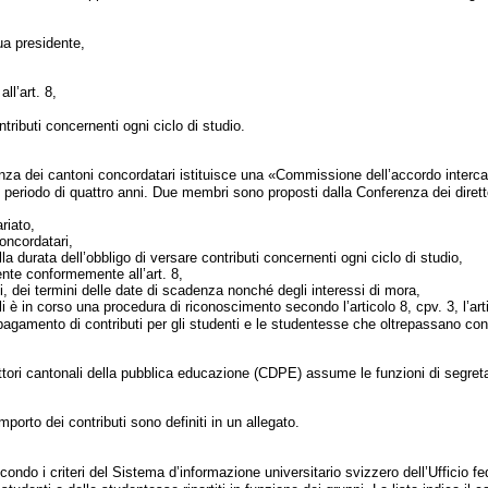
a presidente,
ll’art. 8,
tributi concernenti ogni ciclo di studio.
enza dei cantoni concordatari istituisce una «Commissione dell’accordo interc
iodo di quattro anni. Due membri sono proposti dalla Conferenza dei direttor
riato,
oncordatari,
la durata dell’obbligo di versare contributi concernenti ogni ciclo di studio,
ente conformemente all’art. 8,
, dei termini delle date di scadenza nonché degli interessi di mora,
li è in corso una procedura di riconoscimento secondo l’articolo 8, cpv. 3, l’arti
pagamento di contributi per gli studenti e le studentesse che oltrepassano con
ettori cantonali della pubblica educazione (CDPE) assume le funzioni di segreta
importo dei contributi sono definiti in un allegato.
ondo i criteri del Sistema d’informazione universitario svizzero dell’Ufficio fed