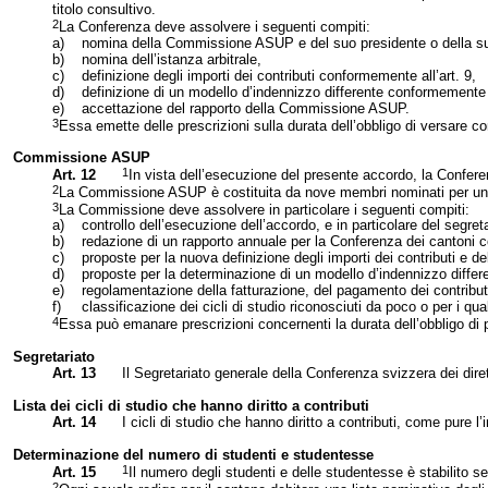
titolo consultivo.
2
La Conferenza
deve assolvere i seguenti compiti:
a)
nomina della Commissione ASUP e del suo presidente o della su
b)
nomina dell’istanza arbitrale,
c)
definizione degli importi dei contributi conformemente all’art. 9,
d)
definizione di un modello d’indennizzo differente conformemente a
e)
accettazione del rapporto della Commissione ASUP.
3
Essa emette delle prescrizioni sulla durata dell’obbligo di versare con
Commissione ASUP
1
Art. 12
In vista dell’esecuzione del presente accordo, la Confer
2
La Commissione ASUP è costituita da nove membri nominati per un per
3
La Commissione deve assolvere in particolare i seguenti compiti:
a)
controllo dell’esecuzione dell’accordo, e in particolare del segreta
b)
redazione di un rapporto annuale per la Conferenza dei cantoni c
c)
proposte per la nuova definizione degli importi dei contributi e del
d)
proposte per la determinazione di un modello d’indennizzo differ
e)
regolamentazione della fatturazione, del pagamento dei contributi
f)
classificazione dei cicli di studio riconosciuti da poco o per i qua
4
Essa può emanare prescrizioni concernenti la durata dell’obbligo di 
Segretariato
Art. 13
Il Segretariato generale della Conferenza svizzera dei dir
Lista dei cicli di studio che hanno diritto a contributi
Art. 14
I cicli di studio che hanno diritto a contributi, come pure l’
Determinazione del numero di studenti e studentesse
1
Art. 15
Il numero degli studenti e delle studentesse è stabilito sec
2