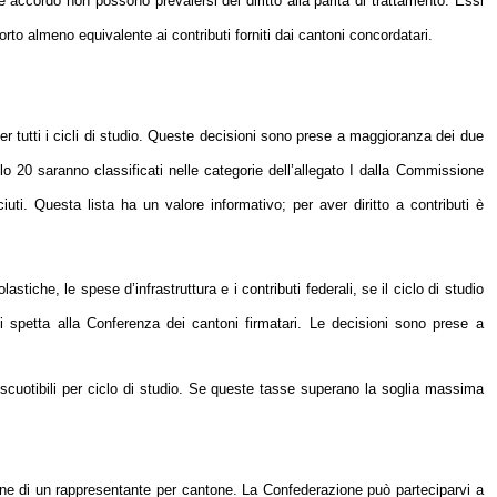
 accordo non possono prevalersi del diritto alla parità di trattamento. Essi
rto almeno equivalente ai contributi forniti dai cantoni concordatari.
r tutti i cicli di studio. Queste decisioni sono prese a maggioranza dei due
lo 20 saranno classificati nelle categorie dell’allegato I dalla Commissione
ti. Questa lista ha un valore informativo; per aver diritto a contributi è
iche, le spese d’infrastruttura e i contributi federali, se il ciclo di studio
i spetta alla Conferenza dei cantoni firmatari. Le decisioni sono prese a
iscuotibili per ciclo di studio. Se queste tasse superano la soglia massima
ione di un rappresentante per cantone.
La Confederazione
può parteciparvi a