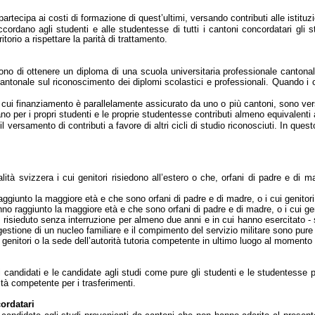
artecipa ai costi di formazione di quest’ultimi, versando contributi alle istituzi
accordano agli studenti e alle studentesse di tutti i cantoni concordatari gli 
itorio a rispettare la parità di trattamento.
ttono di ottenere un diploma di una scuola universitaria professionale cantonal
ercantonale sul riconoscimento dei diplomi scolastici e professionali. Quando i c
 il cui finanziamento è parallelamente assicurato da uno o più cantoni, sono ver
o per i propri studenti e le proprie studentesse contributi almeno equivalenti 
il versamento di contributi a favore di altri cicli di studio riconosciuti. In qu
lità svizzera i cui genitori risiedono all’estero o che, orfani di padre e di m
aggiunto la maggiore età e che sono orfani di padre e di madre, o i cui genitori r
hanno raggiunto la maggiore età e che sono orfani di padre e di madre, o i cui geni
o risieduto senza interruzione per almeno due anni e in cui hanno esercitato 
stione di un nucleo familiare e il compimento del servizio militare sono pure c
le dei genitori o la sede dell’autorità tutoria competente in ultimo luogo al momen
i candidati e le candidate agli studi come pure gli studenti e le studentesse
ità competente per i trasferimenti.
ordatari