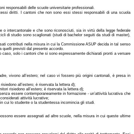
oni responsabili delle scuole universitarie professionali.
stessi diritti. I cantoni che non sono essi stessi responsabili di una scuola
e o intercantonale e che sono riconosciuti, sia in virtù della legge federale
icli di studio sono scaglionati (studi di bachelor seguiti da studi di master),
sati contributi nella misura in cui
la Commissione ASUP
decida in tal senso
a quelli previsti dal presente accordo.
esto caso, solo i cantoni che si sono espressamente dichiarati pronti a versare
adre, vivono all’estero; nel caso vi fossero più origini cantonali, è presa in
isiedono all’estero; è riservata la lettera d);
tori risiedono all’estero; è riservata la lettera d);
- senza essere contemporaneamente in formazione - un’attività lucrativa che
onsiderati attività lucrative;
to in cui lo studente o la studentessa incomincia gli studi.
 possono essere assegnati ad altre scuole, nella misura in cui queste ultime