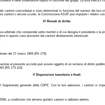
tudenti e delle studentesse ripartiti in funzione dei gruppi. La lista indica il 
dei cantoni concordatari e sono determinati in funzione del numero dei loro s
uni cantoni o alcune scuole, la Commissione ASUP può imputare i relativi costi
IV Rimedi di diritto
nza arbitrale che comprende sette membri e di cui designa il presidente o la p
deve in questo caso provenire dai cantoni direttamente interessati.
:
rbitrato del 27 marzo 1969 (RS 279).
elazione al presente accordo può essere oggetto di un reclamo di diritto pubblico 
1943 (RS 173.110).
V Disposizioni transitorie e finali
Segretariato generale della CDPE. Con la loro adesione, i cantoni si impegn
05/2006, a condizione che almeno quindici cantoni vi abbiano aderito.