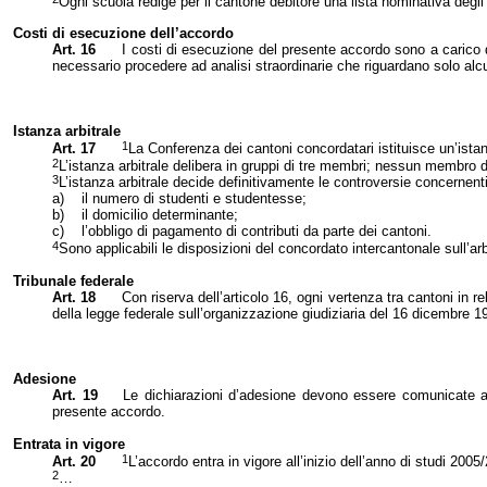
Ogni scuola redige per il cantone debitore una lista nominativa degli s
Costi di esecuzione dell’accordo
Art. 16
I costi di esecuzione del presente accordo sono a carico 
necessario procedere ad analisi straordinarie che riguardano solo alc
Istanza arbitrale
1
Art. 17
La Conferenza dei cantoni concordatari istituisce un’ista
2
L’istanza arbitrale delibera in gruppi di tre membri; nessun membro 
3
L’istanza arbitrale decide definitivamente le controversie concernenti
a)
il numero di studenti e studentesse;
b)
il domicilio determinante;
c)
l’obbligo di pagamento di contributi da parte dei cantoni.
4
Sono applicabili le disposizioni del concordato intercantonale sull’a
Tribunale federale
Art. 18
Con riserva dell’articolo 16, ogni vertenza tra cantoni in r
della legge federale sull’organizzazione giudiziaria del 16 dicembre 
Adesione
Art. 19
Le dichiarazioni d’adesione devono essere comunicate al 
presente accordo.
Entrata in vigore
1
Art. 20
L’accordo entra in vigore all’inizio dell’anno di studi 20
2
…