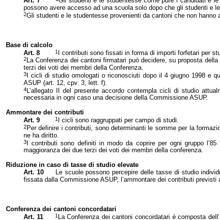
Art. 7
Gli studenti e le studentesse come pure i candidati e le
possono avere accesso ad una scuola solo dopo che gli studenti e le 
2
Gli studenti e le studentesse provenienti da cantoni che non hanno ad
Base di calcolo
1
Art. 8
I contributi sono fissati in forma di importi forfetari per 
2
La Conferenza
dei cantoni firmatari può decidere, su proposta della
terzi dei voti dei membri della Conferenza.
3
I cicli di studio omologati o riconosciuti dopo il 4 giugno 1998 e q
ASUP (art. 12, cpv. 3, lett. f).
4
L’allegato II del presente accordo contempla cicli di studio attua
necessaria in ogni caso una decisione della Commissione ASUP.
Ammontare dei contributi
1
Art. 9
I cicli sono raggruppati per campo di studi.
2
Per definire i contributi, sono determinanti le somme per la formazion
ne ha diritto.
3
I contributi sono definiti in modo da coprire per ogni gruppo l’8
maggioranza dei due terzi dei voti dei membri della conferenza.
Riduzione in caso di tasse di studio elevate
Art. 10
Le scuole possono percepire delle tasse di studio individ
fissata dalla Commissione ASUP, l’ammontare dei contributi previsti agli
Conferenza dei cantoni concordatari
1
Art. 11
La Conferenza
dei cantoni concordatari è composta dell’