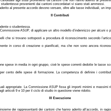
 candidate agli studi provenienti da cantoni che non hanno aderito al presente
studentesse provenienti dai cantoni concordatari vi siano stati ammessi.
erito al presente accordo devono versare, oltre alle tasse individuali, un impo
II Contributi
studente o studentessa.
 Commissione ASUP, di applicare un altro modello d’indennizzo per alcuni o pe
uelli che si trovano sottoposti a procedura di riconoscimento secondo l’artico
lmente in corso di creazione o pianificati, ma che non sono ancora riconosciu
e spese in media in ogni gruppo, cioè le spese correnti dedotte le tasse scolast
5 per cento delle spese di formazione. La competenza di definire i contribut
uali appropriate.
La Commissione ASUP
fissa gli importi minimi e massimi r
 articoli 9 e 10 per il ciclo di studio in questione viene ridotto.
III Esecuzione
insieme dei rappresentanti dei cantoni che hanno aderito all’accordo, in rag