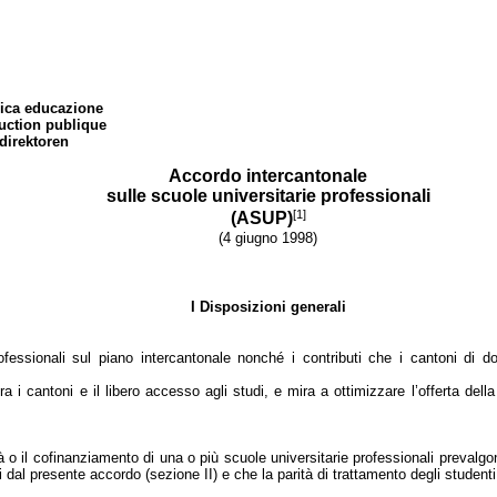
blica educazione
ruction publique
direktoren
Accordo intercantonale
sulle scu
ole universitarie professionali
[1]
(ASUP)
(
4 giugno 1998
)
I Disposizioni generali
ofessionali sul piano intercantonale nonché i contributi che i cantoni di do
i cantoni e il libero accesso agli studi, e mira a ottimizzare l’offerta della
à o il cofinanziamento di una o più scuole universitarie professionali prevalgon
 dal presente accordo (sezione II) e che la parità di trattamento degli studenti e