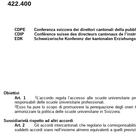
422.400
CDPE
Conferenza svizzera dei direttori cantonali della pub
CDIP
Conférence suisse des directeurs cantonaux de l’inst
EDK
Schweizerische Konferenz der kantonalen Erziehungs
Obiettivi
1
Art. 1
L’accordo regola l’accesso alle scuole universitarie pr
responsabili delle scuole universitarie professionali.
2
Esso ha pure lo scopo di promuovere la perequazione degli oneri tra 
armonizzare la politica delle scuole universitarie in Svizzera.
Sussidiarietà rispetto ad altri accordi
Art. 2
Gli accordi intercantonali che regolano la corresponsabilit
suddetti accordi siano nell’insieme almeno equivalenti a quelli previsti