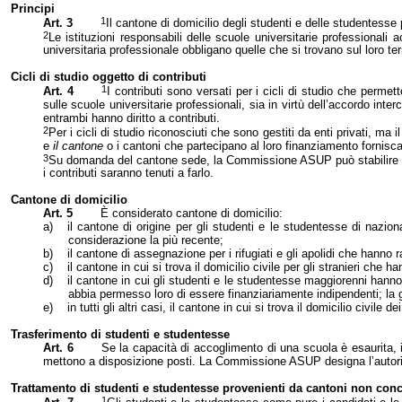
Principi
1
Art. 3
Il cantone di domicilio degli studenti e delle studentesse p
2
Le istituzioni responsabili delle scuole universitarie professionali 
universitaria professionale obbligano quelle che si trovano sul loro terr
Cicli di studio oggetto di contributi
1
Art. 4
I contributi sono versati per i cicli di studio che perme
sulle scuole universitarie professionali, sia in virtù dell’accordo int
entrambi hanno diritto a contributi.
2
Per i cicli di studio riconosciuti che sono gestiti da enti privati, ma
e
il cantone
o i cantoni che partecipano al loro finanziamento forniscan
3
Su domanda del cantone sede,
la Commissione ASUP
può stabilire 
i contributi saranno tenuti a farlo.
Cantone di domicilio
Art. 5
È considerato cantone di domicilio:
a)
il cantone di origine per gli studenti e le studentesse di naziona
considerazione la più recente;
b)
il cantone di assegnazione per i rifugiati e gli apolidi che hanno r
c)
il cantone in cui si trova il domicilio civile per gli stranieri che 
d)
il cantone in cui gli studenti e le studentesse maggiorenni hann
abbia permesso loro di essere finanziariamente indipendenti; la ge
e)
in tutti gli altri casi, il cantone in cui si trova il domicilio civi
Trasferimento di studenti e studentesse
Art. 6
Se la capacità di accoglimento di una scuola è esaurita, 
mettono a disposizione posti.
La Commissione ASUP
designa l’autor
Trattamento di studenti e studentesse provenienti da cantoni non conc
1