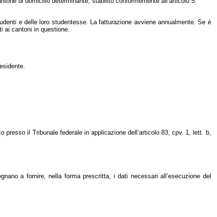
cantone di domicilio determinante, stabilito conformemente all’articolo 5.
tudenti e delle loro studentesse. La fatturazione avviene annualmente. Se è
 ai cantoni in questione.
residente.
presso il Tribunale federale in applicazione dell’articolo 83, cpv. 1, lett. b,
ano a fornire, nella forma prescritta, i dati necessari all’esecuzione del