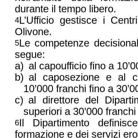
durante il tempo libero.
L’Ufficio gestisce i Centr
4
Olivone.
Le competenze decisionali
5
segue:
a)
al capoufficio fino a 10’0
b)
al caposezione e al ca
10’000 franchi fino a 30’0
c)
al direttore del Dipart
superiori a 30’000 franchi
Il Dipartimento definisce
6
formazione e dei servizi erog