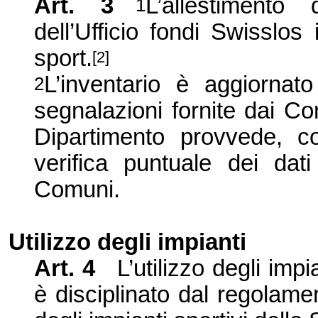
Art. 3
L’allestimento
1
dell’Ufficio fondi Swisslos 
sport.
[2]
L’inventario è aggiornat
2
segnalazioni fornite dai Comu
Dipartimento provvede, 
verifica puntuale dei dati
Comuni.
Utilizzo degli impianti
Art. 4
L’utilizzo degli imp
è disciplinato dal regolamen