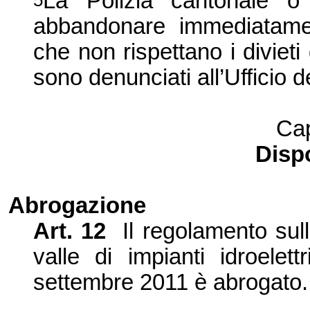
La Polizia cantonale o 
5
abbandonare immediatament
che non rispettano i divieti 
sono denunciati all’Ufficio d
Cap
Dispo
Abrogazione
Art. 12
Il regolamento sul
valle di impianti idroelet
settembre 2011 è abrogato.