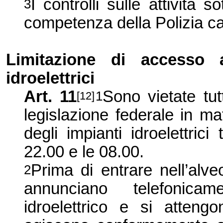
I controlli sulle attività
3
competenza della Polizia c
Limitazione di accesso 
idroelettrici
Art. 11
Sono vietate tutt
1
[12]
legislazione federale in mat
degli impianti idroelettric
22.00 e le 08.00.
Prima di entrare nell’alveo,
2
annunciano telefonicam
idroelettrico e si attengo