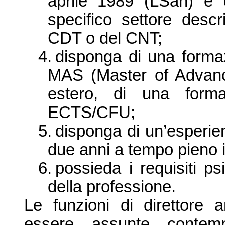
aprile 1989 (LSan) e 
specifico settore desc
CDT o del CNT;
4.
disponga di una formazi
MAS (Master of Advanc
estero, di una form
ECTS/CFU;
5.
disponga di un’esperie
due anni a tempo pieno i
6.
possieda i requisiti psi
della professione.
Le funzioni di direttore 
essere assunte contemp