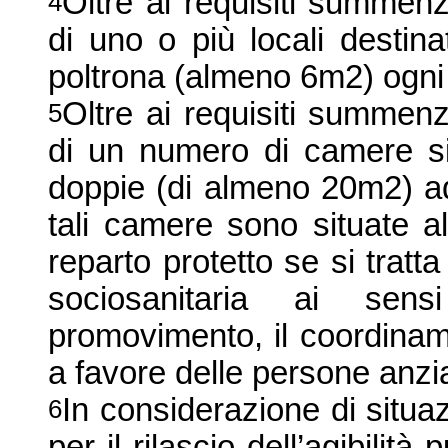
Oltre ai requisiti summenz
4
di uno o più locali destina
poltrona (almeno 6m2) ogni 
Oltre ai requisiti summenz
5
di un numero di camere s
doppie (di almeno 20m2) ad
tali camere sono situate all
reparto protetto se si tratta
sociosanitaria ai sen
promovimento, il coordiname
a favore delle persone anz
In considerazione di situaz
6
per il rilascio dell’agibil