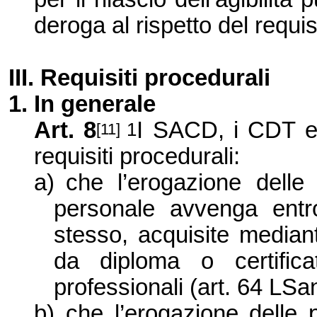
deroga al rispetto del requisit
III. Requisiti procedurali
1. In
generale
Art. 8
I SACD, i CDT e 
1
[11]
requisiti procedurali:
a)
che l’erogazione delle 
personale avvenga entro
stesso, acquisite median
da diploma o certifica
professionali (art. 64 LSa
b)
che l’erogazione delle pr