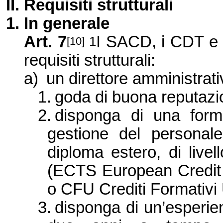
II. Requisiti strutturali
1. In
generale
Art. 7
I SACD, i CDT e 
1
[10]
requisiti strutturali:
a)
un direttore amministrati
1.
goda di buona reputazi
2.
disponga di una form
gestione del personale 
diploma estero, di live
(ECTS European Credit
o CFU Crediti Formativi U
3.
disponga di un’esperie