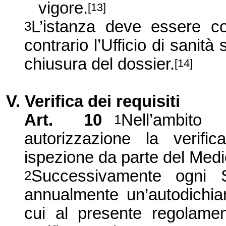
vigore.
[13]
L’istanza deve essere co
3
contrario l’Ufficio di sanità 
chiusura del dossier.
[14]
V. Verifica dei requisiti
Art. 10
Nell’ambito 
1
autorizzazione la verifi
ispezione da parte del Medic
Successivamente ogn
2
annualmente un’autodichiar
cui al presente regolamen