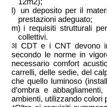
12m2);
l)
un deposito per il mate
prestazioni adeguato;
m)
i requisiti strutturali pe
collettivi.
I CDT e i CNT devono in
3
secondo le norme in vigore p
necessario comfort acustic
carrelli, delle sedie, del ca
che quello luminoso (instal
d’ombra e abbagliamenti, f
ambienti, utilizzando colori p