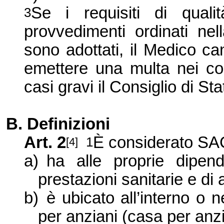
Se i requisiti di qual
3
provvedimenti ordinati nel
sono adottati, il Medico ca
emettere una multa nei con
casi gravi il Consiglio di St
B. Definizioni
Art. 2
È considerato SAC
1
[4]
a)
ha alle proprie dipen
prestazioni sanitarie e di
b)
è ubicato all’interno o 
per anziani (casa per anzi