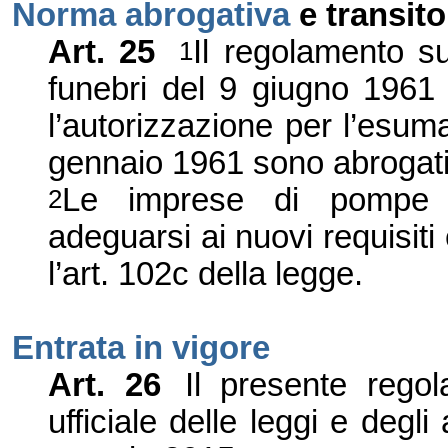
Norma abrogativa
e transito
Art.
25
Il regolamento su
1
funebri del 9 giugno 1961 
l
’
autorizzazione per l
’
esumaz
gennaio 1961 sono abrogati
Le imprese di pompe f
2
adeguarsi ai nuovi requisiti
l
’
art. 102c della legge.
Entrata in vigore
Art.
26
Il presente regol
ufficiale delle leggi e degli 