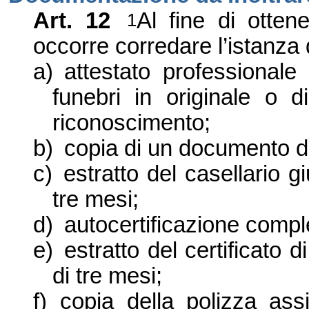
Art. 12
Al fine di ottene
1
occorre corredare l
’
istanza
a)
attestato professionale
funebri in originale o
di
riconoscimento;
b)
copia di un documento di
c)
estratto del casellario gi
tre mesi
;
d)
autocertificazione comple
e)
estratto del certificato di
di tre mesi
;
f)
copia della polizza ass