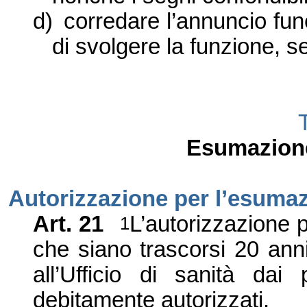
d)
corredare l
’
annuncio fune
di svolgere la funzione
,
se
Esumazione
Autorizzazione per l’esuma
Art.
21
L
’
autorizzazione p
1
che siano trascorsi 20 ann
all
’
Ufficio
di
sanità dai pa
debitamente autorizzati.