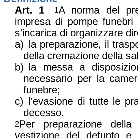
Art. 1
A norma del pre
1
impresa di pompe funebri o
s
’
incarica di organizzare di
a)
la preparazione, il trasp
della cremazione della sa
b)
la messa a disposizio
necessario per la camera
funebre;
c)
l
’
evasione di tutte le pr
decesso.
Per preparazione della 
2
vestizione del defunto e t