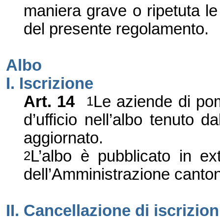
maniera grave o ripetuta le
del presente regolamento.
Albo
I. Iscrizione
Art. 14
Le
aziende di po
1
d
’
ufficio nell
’
albo tenuto dal
aggiornato.
L
’
albo è pubblicato in e
2
dell’Amministrazione canto
II. Cancellazione di
iscrizion