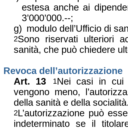
estesa anche ai dipende
3
’
000
’
000.--;
g)
modulo dell’Ufficio di s
Sono riservati ulteriori a
2
sanità, che può chiedere ult
Revoca dell
’
autorizzazione
Art. 13
Nei casi in cui
1
vengono meno, l
’
autorizz
della sanità e della socialità
L’autorizzazione può ess
2
indeterminato se il titola