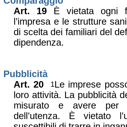
Comparaggio
Art.
19
È vietata ogni 
l
’
impresa e le strutture sanit
di scelta dei familiari del d
dipendenza.
Pubblicità
Art.
20
Le imprese posson
1
loro attività. La pubblicità
misurato e avere per
dell
’
utenza. È vietato l
’
suscettibili di trarre in ingan