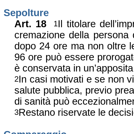
Sepolture
Art.
18
Il titolare dell
’
imp
1
cremazione della persona d
dopo 24 ore ma non oltre le
96 ore può essere prorogat
è conservata in un
’
apposita 
In casi motivati e se non v
2
salute pubblica, previo pre
di sanità può eccezionalment
Restano
riservate le decisi
3