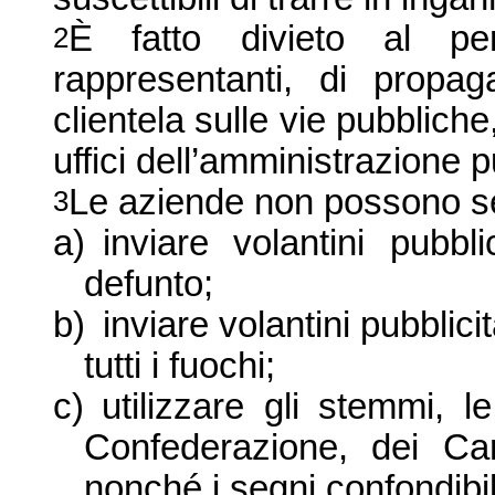
È fatto divieto al pe
2
rappresentanti, di propaga
clientela sulle vie pubbliche,
uffici dell’amministrazione p
Le aziende non possono s
3
a)
inviare volantini pubbli
defunto
;
b)
inviare volantini pubblic
tutti i fuochi;
c)
utilizzare gli stemmi, l
Confederazione, dei Ca
nonché i segni confondibil