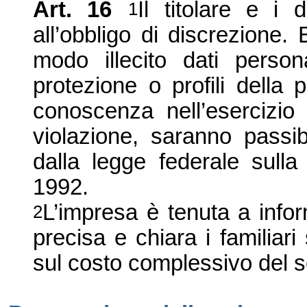
Art. 16
Il titolare e i d
1
all
’
obbligo di discrezione. 
modo illecito dati person
protezione o profili della 
conoscenza nell
’
esercizio
violazione, saran
n
o passib
dalla legge federale sulla
1992.
L
’
impresa è tenuta a inf
2
precisa e chiara i familiari
sul costo complessivo del s