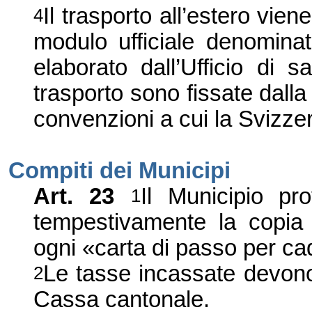
Il trasporto all
’
estero
viene
4
modulo ufficiale denominat
elaborato dall
’
Ufficio di sa
trasporto sono fissate dalla
convenzioni a cui la Svizzer
Compiti dei Municipi
Art.
23
Il Municipio pr
1
tempestivamente la copia d
ogni
«
carta di passo per c
Le tasse incassate devono
2
Cassa cantonale.