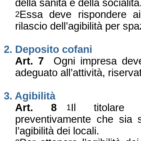
della sanità e della socialità
Essa deve rispondere ai re
2
rilascio dell
’
agibilità per spaz
2. Deposito cofani
Art. 7
Ogni impresa deve
adeguato all
’
attività, riser
3. Agibilità
Art. 8
Il titolare 
1
preventivamente che sia st
l
’
agibilità dei locali.