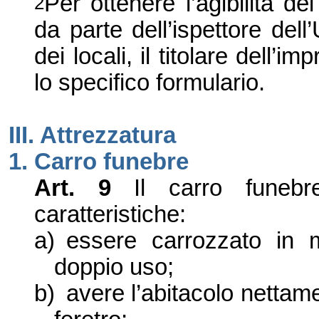
Per ottenere l’agibilità d
2
da parte dell’ispettore dell’
dei locali, il titolare dell’
lo specifico formulario.
III.
Attrezzatura
1.
Car
r
o funebre
Art. 9
Il carro funebr
caratteristiche:
a)
essere carrozzato in 
doppio uso;
b)
avere l
’
abitacolo nettame