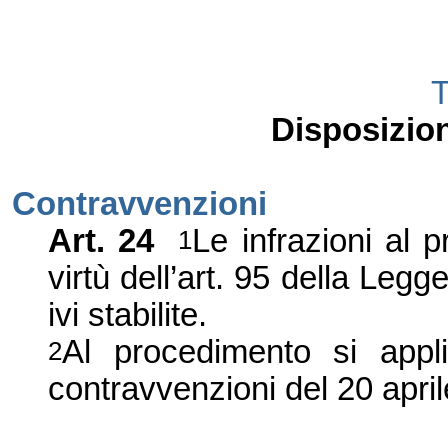
T
Disposizioni
C
ontravvenzioni
Art.
24
Le infrazioni al 
1
virtù dell
’
art. 95 della Legg
ivi stabilite.
Al procedimento si app
2
contravvenzioni del 20 apri