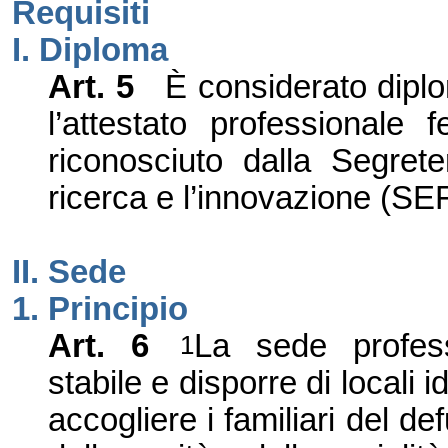
Requisiti
I. Diploma
Art. 5
È considerato diplo
l
’
attestato professionale 
riconosciuto dalla Segret
ricerca e l
’
innovazione (SEF
II.
Sede
1.
Principio
Art. 6
L
a sede profess
1
stabile e
disporre di locali 
accogliere i familiari del d