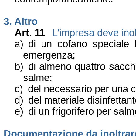
3.
Altro
Art. 11
L
’impresa
deve inol
a)
di un cofano speciale l
emergenza;
b)
di almeno quattro sacch
salme;
c)
del necessario per una 
d)
del materiale disinfettant
e)
di
un frigorifero per salm
Documentazione
da inoltrar