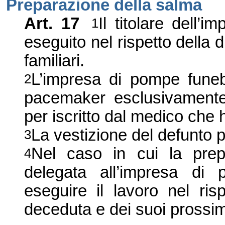
Preparazione della salma
Art.
17
Il titolare dell
’
im
1
eseguito nel rispetto della d
familiari.
L’impresa di
pompe
funeb
2
pacemaker esclusivamente
per iscritto dal medico che 
La vestizione del defunto p
3
Nel caso in cui la prep
4
delegata all’impresa di
eseguire il lavoro nel ris
deceduta e dei suoi prossim