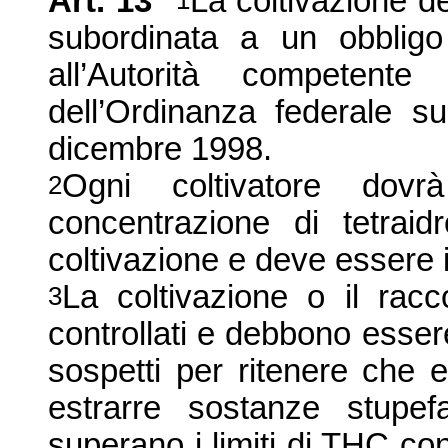
Art. 13
La
coltivazione del
1
subordinata a un obbligo
all’
Autorità competente
dell’
Ordinanza federale su
dicembre 1998.
Ogni coltivatore dov
2
concentrazione di tetraid
coltivazione e deve essere i
La coltivazione o il rac
3
controllati e debbono esser
sospetti per ritenere che e
estrarre sostanze stupef
superano i limiti di THC cons