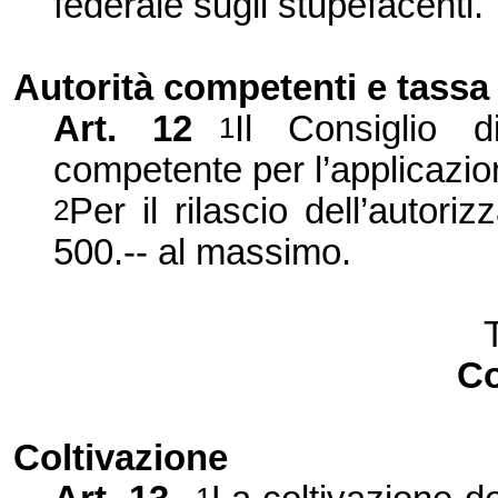
federale sugli stupefacenti.
Autorità competenti e tassa
Art. 12
Il Consiglio d
1
competente per l’
applicazio
Per il rilascio dell’
autoriz
2
500.-- al massimo.
Co
Coltivazione