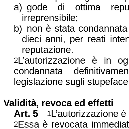
a)
gode di otti
ma repu
irreprensibile;
b)
non è stat
a condannata 
dieci anni, per reati inte
reputazione.
L’
autorizzazione è in o
2
condannata definitivame
legislazione sugli stupefacen
Validità, revoca ed effetti
Art. 5
L’
autorizzazione è 
1
Essa è revocata immediata
2