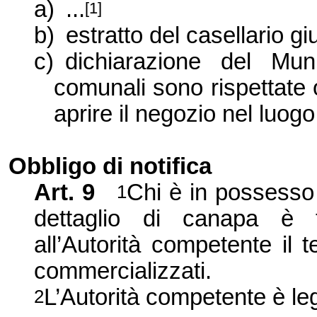
a)
...
[1]
b)
estratto del casellario gi
c)
dichiarazione del Mun
comunali sono rispettate 
aprire il negozio nel luogo
Obbligo di notifica
Art. 9
Chi è in possesso 
1
dettaglio di canapa è 
all’
Autorità competente il 
commercializzati.
L’
Autorità competente è legi
2