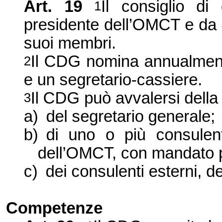
Art. 19
Il consiglio d
1
presidente dell’OMCT e da 
suoi membri.
Il CDG nomina annualmente
2
e un segretario-cassiere.
Il CDG può avvalersi della
3
a)
del segretario generale;
b)
di uno o più consulen
dell’OMCT, con mandato 
c)
dei consulenti esterni, 
Competenze