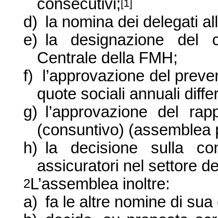
consecutivi;
[1]
d)
la nomina dei delegati 
e)
la designazione del 
Centrale della FMH;
f)
l’approvazione del preve
quote sociali annuali diff
g)
l’approvazione del rap
(consuntivo) (assemblea p
h)
la decisione sulla co
assicuratori nel settore de
L’assemblea inoltre:
2
a)
fa le altre nomine di su