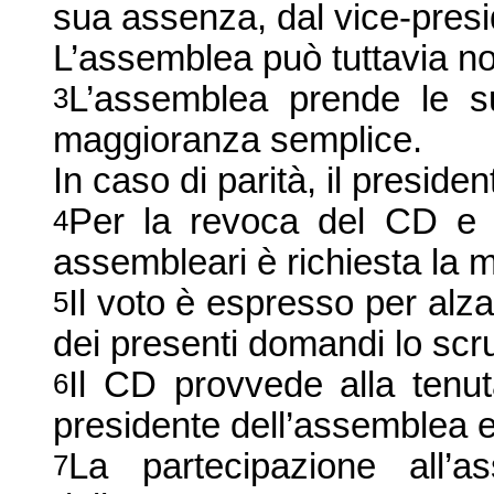
sua assenza, dal vice-presi
L’assemblea può tuttavia no
L’assemblea prende le s
3
maggioranza semplice.
In caso di parità, il presid
Per la revoca del CD e l
4
assembleari è richiesta la m
Il voto è espresso per alz
5
dei presenti domandi lo scru
Il CD provvede alla tenut
6
presidente dell’assemblea e
La partecipazione all’
7