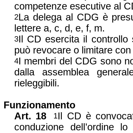
competenze esecutive al 
La delega al CDG è presunt
2
lettere a, c, d, e, f, m.
Il CD esercita il controll
3
può revocare o limitare con
I membri del CDG sono nom
4
dalla assemblea general
rieleggibili.
Funzionamento
Art. 18
Il CD è convocat
1
conduzione dell’ordine lo