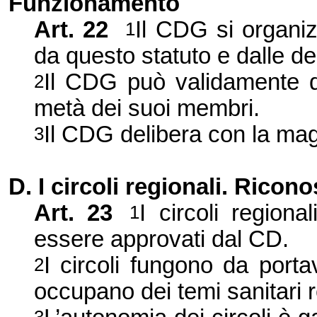
Funzionamento
Art. 22
Il CDG si organiz
1
da questo statuto e dalle de
Il CDG può validamente d
2
metà dei suoi membri.
Il CDG delibera con la ma
3
D. I circoli regionali. Rico
Art. 23
I circoli region
1
essere approvati dal CD.
I circoli fungono da porta
2
occupano dei temi sanitari r