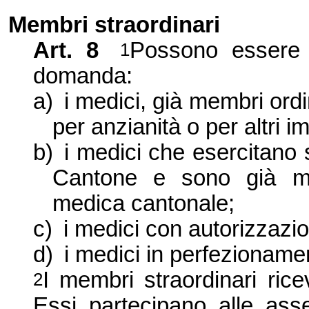
Membri straordinari
Art. 8
Possono essere 
1
domanda:
a)
i medici, già membri ordi
per anzianità o per altri i
b)
i medici che esercitano 
Cantone e sono già mem
medica cantonale;
c)
i medici con autorizzazio
d)
i medici in perfezioname
I membri straordinari rice
2
Essi partecipano alle ass