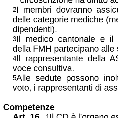
circoscrizione ha diritto
I membri dovranno assic
2
delle categorie mediche (med
dipendenti).
Il medico cantonale e i
3
della FMH partecipano alle 
Il rappresentante della 
4
voce consultiva.
Alle sedute possono inoltr
5
voto, i rappresentanti di as
Competenze
Art. 16
Il CD è l’organo 
1