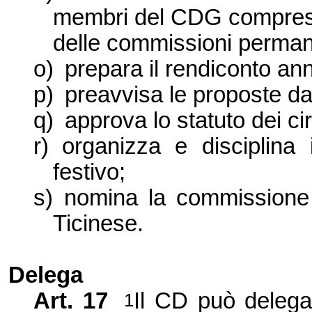
membri del CDG compresi i
delle commissioni permane
o)
prepara il rendiconto ann
p)
preavvisa le proposte da
q)
approva lo statuto dei cir
r)
organizza e disciplina 
festivo;
s)
nomina la commissione 
Ticinese.
Delega
Art. 17
Il CD può delegar
1