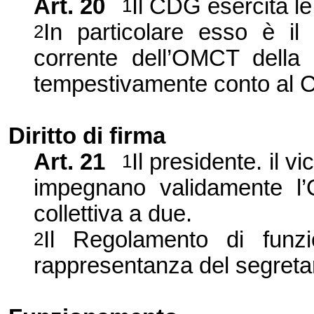
Art. 20
Il CDG esercita l
1
In particolare esso è il
2
corrente dell’OMCT della
tempestivamente conto al 
Diritto di firma
Art. 21
Il presidente. il v
1
impegnano validamente l’
collettiva a due.
Il Regolamento di funzi
2
rappresentanza del segretar