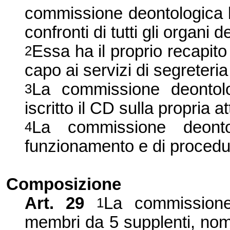
commissione deontologica b
confronti di tutti gli organi 
Essa ha il proprio recapit
2
capo ai servizi di segreteri
La commissione deontolo
3
iscritto il CD sulla propria att
La commissione deonto
4
funzionamento e di procedura
Composizione
Art. 29
La commission
1
membri da 5 supplenti, nomi