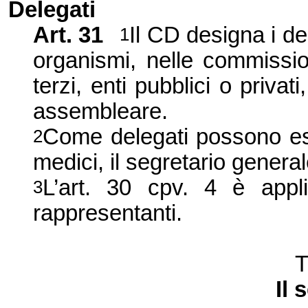
Delegati
Art. 31
Il CD designa i d
1
organismi, nelle commission
terzi, enti pubblici o priva
assembleare.
Come delegati possono ess
2
medici, il segretario genera
L’art. 30 cpv. 4 è appl
3
rappresentanti.
T
Il 