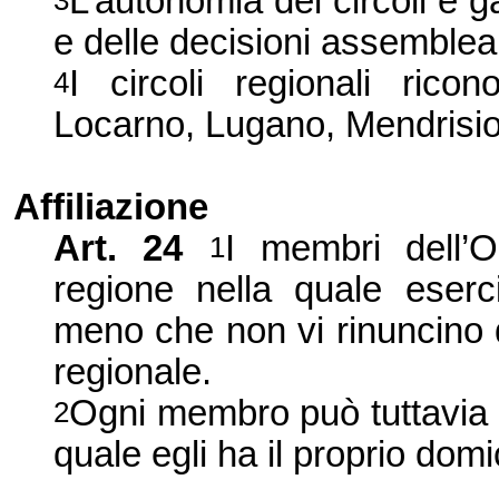
L’autonomia dei circoli è ga
3
e delle decisioni assemblear
I circoli regionali ricon
4
Locarno, Lugano, Mendrisio,
Affiliazione
Art. 24
I membri dell’
1
regione nella quale eserci
meno che non vi rinuncino
regionale.
Ogni membro può tuttavia aff
2
quale egli ha il proprio domic