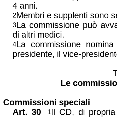
4 anni.
Membri e supplenti sono se
2
La commissione può avvale
3
di altri medici.
La commissione nomina a
4
presidente, il vice-president
Le commissioni
Commissioni speciali
Art. 30
Il CD, di propri
1