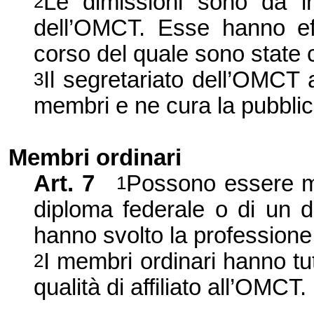
Le dimissioni sono da ino
2
dell’OMCT. Esse hanno effe
corso del quale sono state
Il segretariato dell’OMCT 
3
membri e ne cura la pubbli
Membri ordinari
Art. 7
Possono essere mem
1
diploma federale o di un 
hanno svolto la professione
I membri ordinari hanno tutti 
2
qualità di affiliato all’OMCT.