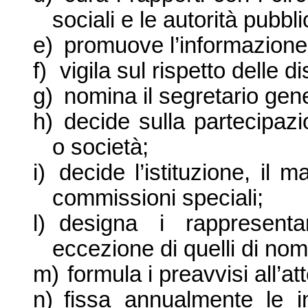
sociali e le autorità pubbl
e)
promuove l’informazione
f)
vigila sul rispetto delle di
g)
nomina il segretario gen
h)
decide sulla partecipaz
o società;
i)
decide l’istituzione, il
commissioni speciali;
l)
designa i rappresent
eccezione di quelli di no
m)
formula i preavvisi all’at
n)
fissa annualmente le i