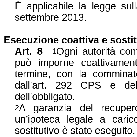
È applicabile la legge sul
settembre 2013.
Esecuzione coattiva e sostit
Art. 8
Ogni autorità co
1
può imporne coattivamen
termine, con la comminato
dall’art. 292 CPS e del
dell’obbligato.
A garanzia del recupero
2
un’ipoteca legale a caric
sostitutivo è stato eseguito.