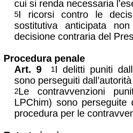
cui si renda necessaria l’e
I ricorsi contro le deci
5
sostitutiva anticipata no
decisione contraria del Presi
Procedura penale
Art. 9
I delitti puniti d
1
sono perseguiti dall’autorità 
Le contravvenzioni puni
2
LPChim) sono perseguite da
procedura per le contravve