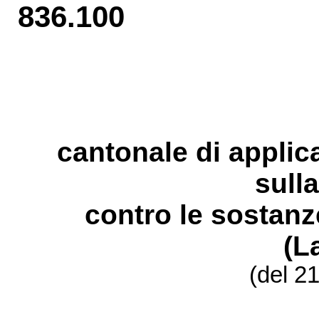
836.100
cantonale di applic
sull
contro le sostanze
(L
(del 2