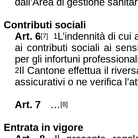
dall’Area di gestione sanitar
Contributi sociali
Art. 6
L’indennità di cui 
1
[7]
ai contributi sociali ai se
per gli infortuni professional
Il Cantone effettua il river
2
assicurativi o ne verifica l’a
Art. 7
…
[8]
Entrata in vigore