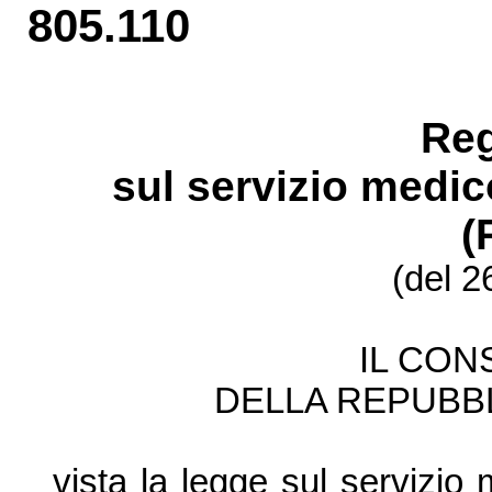
805.110
Re
sul servizio medi
(
(del 2
IL CON
DELLA REPUBBL
vista la legge sul servizio