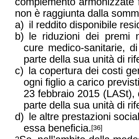
complemento armonizzate fi
non è raggiunta dalla somma
a)
il reddito disponibile res
b)
le riduzioni dei premi n
cure medico-sanitarie, di
parte della sua unità di ri
c)
la copertura dei costi ge
ogni figlio a carico previst
23 febbraio 2015 (LASt), 
parte della sua unità di ri
d)
le altre prestazioni soci
essa beneficia.
[36]