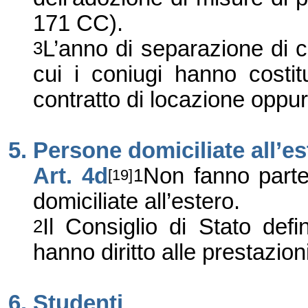
171 CC).
L’anno di separazione di c
3
cui i coniugi hanno costitu
contratto di locazione oppu
5. Persone domiciliate all’e
Art. 4d
Non fanno parte 
1
[19]
domiciliate all’estero.
Il Consiglio di Stato defin
2
hanno diritto alle prestazion
6. Studenti