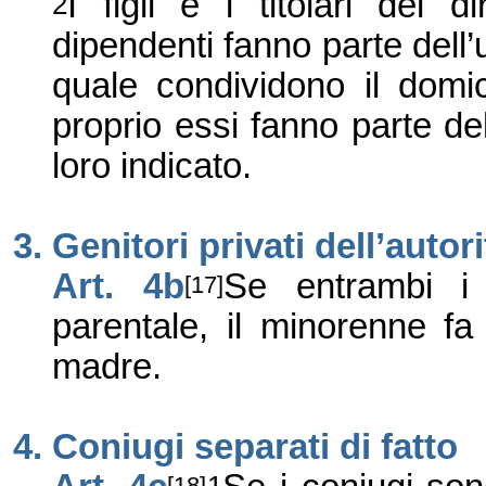
I figli e i titolari del 
2
dipendenti fanno parte dell’u
quale condividono il domic
proprio essi fanno parte del
loro indicato.
3. Genitori privati dell’autor
Art. 4b
Se entrambi i g
[17]
parentale, il minorenne fa 
madre.
4. Coniugi separati di fatto
[18]