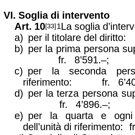
VI. Soglia di intervento
Art. 10
La soglia d’inter
1
[33]
a)
per il titolare del diritto:
b)
per la prima persona sup
fr. 8’591.–;
c)
per la seconda perso
riferimento:
fr. 6’4
d)
per la terza persona sup
fr. 4’896.–;
e)
per la quarta e ogni 
dell’unità di riferimento:
f