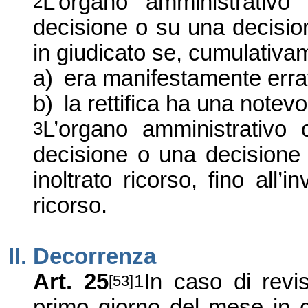
L’organo amministrativ
2
decisione o su una decisi
in giudicato se, cumulativa
a)
era manifestamente erra
b)
la rettifica ha una notev
L’organo amministrativo
3
decisione o una decisione 
inoltrato ricorso, fino all’i
ricorso.
II.
Decorrenza
Art. 25
In caso di revi
1
[53]
primo giorno del mese in cui