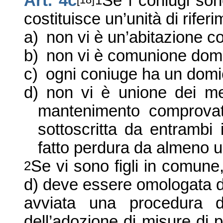
Art. 4c
Se i coniugi son
1
costituisce un’unità di rife
a)
non vi è un’abitazione c
b)
non vi è comunione dome
c)
ogni coniuge ha un domici
d)
non vi è unione dei mez
mantenimento comprovat
sottoscritta da entrambi 
fatto perdura da almeno 
Se vi sono figli in comune,
2
d) deve essere omologata d
avviata una procedura d
dell’adozione di misure di p