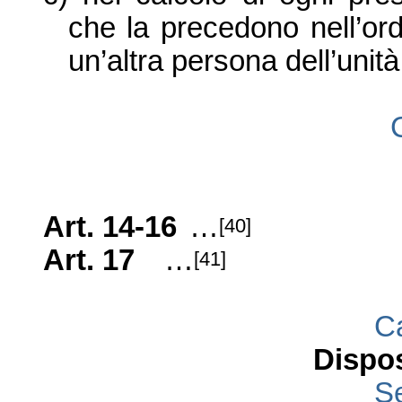
che la precedono nell’ordi
un’altra persona dell’unità
Art. 14-16
…
[40]
Art. 17
…
[41]
Ca
Dispo
S