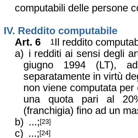
computabili delle persone co
IV. Reddito
computabile
Art. 6
Il reddito computabi
1
a)
i redditi ai sensi degli a
giugno 1994 (LT), ad 
separatamente in virtù degl
non viene computata per o
una quota pari al 20%
(franchigia) fino ad un m
b)
...;
[23]
c)
...;
[24]