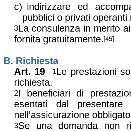
c)
indirizzare ed accompa
pubblici o privati operanti 
La consulenza in merito ai p
3
fornita gratuitamente.
[45]
B. Richiesta
Art. 19
Le prestazioni s
1
richiesta.
I beneficiari di prestaz
2
esentati dal presentare 
nell’assicurazione obbligato
Se una domanda non ris
3