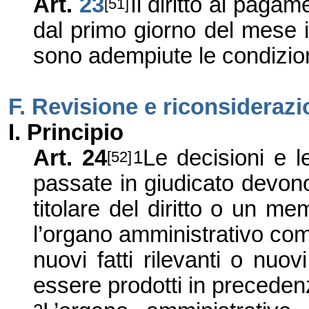
Art.
23
Il diritto al paga
[51]
dal primo giorno del mese 
sono adempiute le condizion
F. Revisione e riconsideraz
I. Principio
Art. 2
4
Le decisioni e 
1
[52]
passate in giudicato devono
titolare del diritto o un me
l’organo amministrativo c
nuovi fatti rilevanti o nu
essere prodotti in preceden