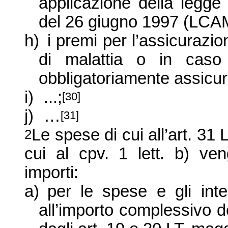
applicazione della legge 
del 26 giugno 1997 (LCAM
h)
i premi per l’assicurazi
di malattia o in caso 
obbligatoriamente assicur
i)
...;
[30]
j)
…
[31]
Le spese di cui all’art. 31 L
2
cui al cpv. 1 lett. b) ven
importi:
a)
per le spese e gli inter
all’importo complessivo d