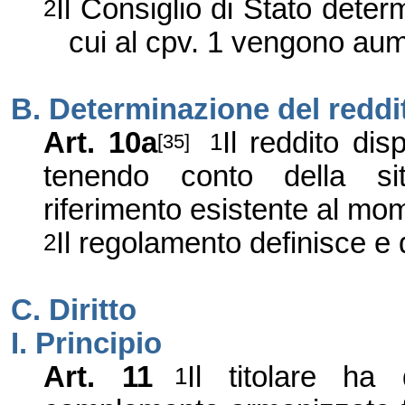
Il Consiglio di Stato deter
2
cui al cpv. 1 vengono aum
B. Determinazione del reddit
Art. 10a
Il reddito di
1
[35]
tenendo conto della situ
riferimento esistente al mom
Il regolamento definisce e di
2
C. Diritto
I. Principio
Art. 11
Il titolare ha 
1