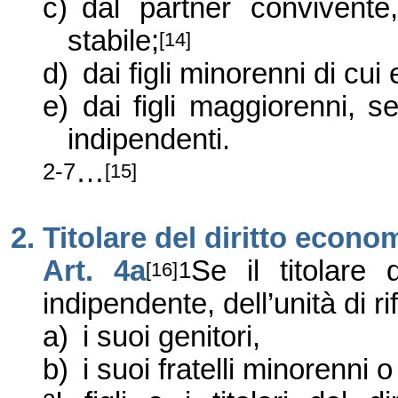
c)
dal partner convivent
stabile;
[14]
d)
dai figli minorenni di cui
e)
dai figli maggiorenni,
indipendenti.
…
2-7
[15]
2. Titolare del diritto eco
Art. 4a
Se il titolare
1
[16]
indipendente, dell’unità di r
a)
i suoi genitori,
b)
i suoi fratelli minorenn