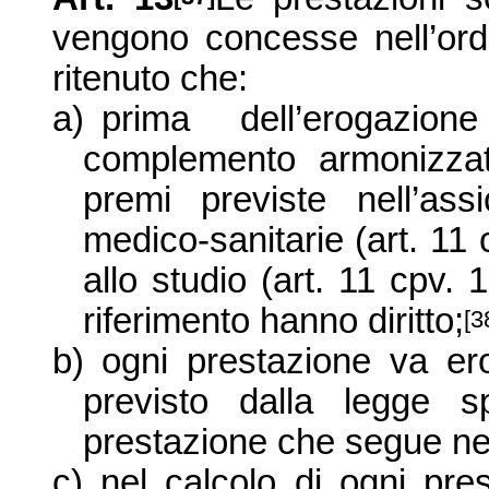
vengono concesse nell’ordin
ritenuto che:
a)
prima dell’erogazion
complemento armonizzat
premi previste nell’as
si
medico-sanitarie (art. 11 c
allo studio (art. 11 cpv. 1
riferimento hanno diritto;
[3
b)
ogni prestazione va er
previsto dalla legge 
prestazione che segue nel
c)
nel calcolo di ogni pr