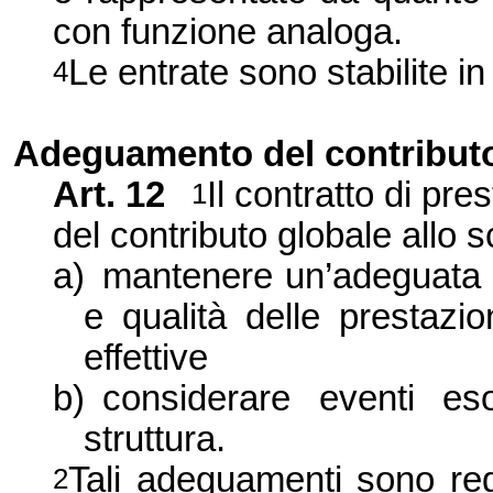
con funzione analoga.
Le entrate sono stabilite in
4
Adeguamento del contributo
Art. 12
Il contratto di p
1
del contributo globale allo s
a)
mantenere un’adeguata c
e qualità delle prestazio
effettive
b)
considerare eventi eso
struttura.
Tali adeguamenti sono rego
2