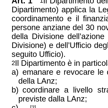
Art. 1
Il Dipartimento del
1
Dipartimento) applica
la L
coordinamento e il finanzi
persone anziane del 30 no
della Divisione dell’azione
Divisione) e dell’Ufficio deg
seguito Ufficio).
Il Dipartimento è in partic
2
a)
emanare e revocare le d
della LAnz;
b)
coordinare a livello st
previste dalla LAnz;
c)
…
[2]