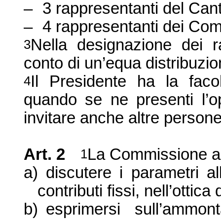
–
3 rappresentanti del Can
–
4 rappresentanti dei Com
Nell
a designazione dei r
3
conto di un’equa distribuzio
Il Presidente ha la fac
4
quando se ne presenti l’opp
invitare anche altre persone
Art. 2
La Commissione
a
1
a)
discutere i parametri al
contributi fissi, nell’ottica
b)
esprimersi sull’ammon