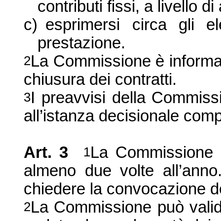
contributi fissi, a livello d
c)
esprimersi circa gli el
prestazione.
La Commissione
è informat
2
chiusura dei contratti.
I preavvisi della Commiss
3
all’istanza decisionale com
Art. 3
La Commissione
s
1
almeno due volte all’ann
chiedere la convocazione 
La Commissione
può valid
2