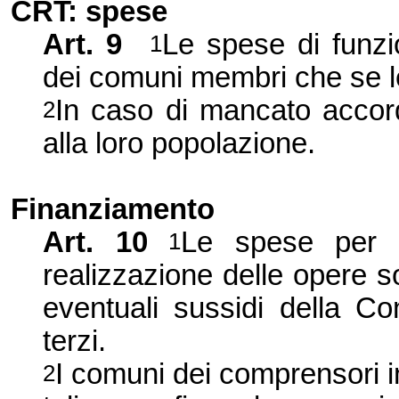
CRT: spese
Art. 9
Le spese di funz
1
dei comuni membri che se l
In caso di mancato accordo
2
alla loro popolazione.
Finanziamento
Art. 10
Le spese per l
1
realizzazione delle opere s
eventuali sussidi della Co
terzi.
I comuni dei comprensori in
2