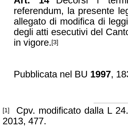
Art. 14
Decorsi i termi
referendum, la presente le
allegato di modifica di leggi,
degli atti esecutivi del Ca
in vigore.
[3]
Pubblicat
a
nel BU
1997
, 18
Cpv. modificato dalla L 24
[1]
2013, 477.