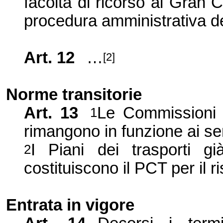
facoltà di ricorso al Gran C
procedura amministrativa d
Art. 12
…
[2]
Norme transitorie
Art. 13
Le Commissioni re
1
rimangono in funzione ai se
I Piani dei trasporti gi
2
costituiscono il PCT per il 
Entrata in vigore