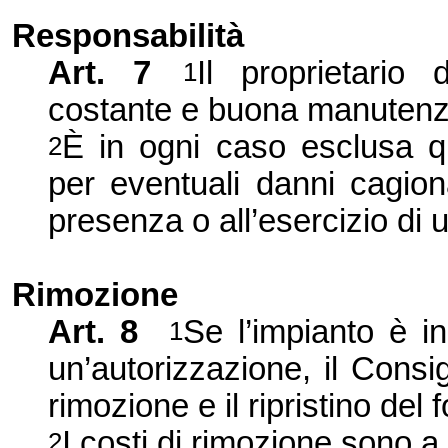
Responsabilità
Art. 7
Il proprietario 
1
costante e buona manutenzi
È in ogni caso esclusa qu
2
per eventuali
danni cagion
presenza o all’esercizio di 
Rimozione
Art. 8
Se l’impianto è i
1
un’autorizzazione, il Consig
rimozione e il ripristino del 
I costi di rimozione sono a 
2