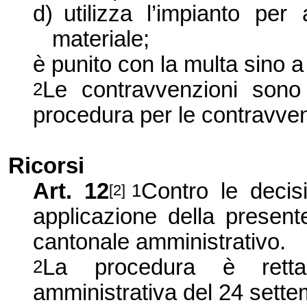
d)
utilizza l’impianto per
materiale;
è punito con la multa sino a
Le contravvenzioni sono
2
procedura per le contravven
Ricorsi
Art. 12
Contro le decis
1
[2]
applicazione della present
cantonale amministrativo.
La procedura è retta
2
amministrativa del 24 sett