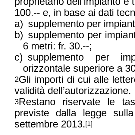
proprietario dell’impianto è
100.
--
e, in base ai dati tecn
a)
supplemento per impianto
b)
supplemento per impian
6 metri: fr. 30.
--
;
c)
supplemento per im
orizzontale superiore a 30 
Gli importi di cui alle lett
2
va
lidità dell’autorizza
zione.
R
estano riservate le ta
3
previste dalla legge sull
settembre 2013.
[1]