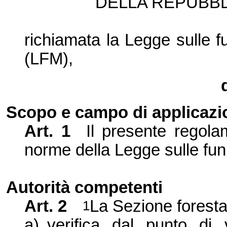
DELLA REPUBBL
richiamata
la Legge
sulle f
(LFM),
Scopo e campo di applicazi
Art. 1
Il presente regolam
norme della Legge sulle fun
Autorità competenti
Art. 2
La Sezione
foresta
1
a)
verifica dal punto di v