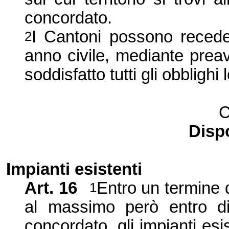
concordato.
I Cantoni possono receder
2
anno civile, mediante prea
soddisfatto tutti gli obblighi
C
Dispo
Impianti esistenti
Art. 16
Entro un termine d
1
al massimo però entro di
concordato, gli impianti es