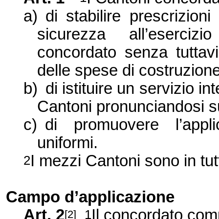
a)
di stabilire prescrizion
sicurezza all’esercizi
concordato senza tuttav
delle spese di costruzione
b)
di istituire un servizio i
Cantoni pronunciandosi su
c)
di promuovere l’appli
uniformi.
I mezzi Cantoni sono in tutt
2
Campo d’applicazione
Art. 2
Il concordato compr
1
[2]