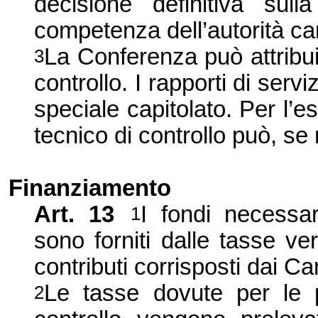
decisione definitiva sull
competenza dell’autorità ca
La Conferenza può attribuir
3
controllo. I rapporti di ser
speciale capitolato. Per l’es
tecnico di controllo può, se 
Finanziamento
Art. 13
I fondi necessa
1
sono forniti dalle tasse ver
contributi corrisposti dai Ca
Le tasse dovute per le p
2