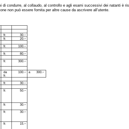
di condurre, al collaudo, al controllo e agli esami successivi dei natanti è ri
ione non può essere fornita per altre cause da ascrivere all’utente.
fr.
30.–
fr.
20.–
fr.
100.–
fr.
80.–
fr.
300.–
da
100.–
a 300.–
fr.
fr.
30.–
fr.
50.–
fr.
30.–
fr.
30.–
fr.
15.–