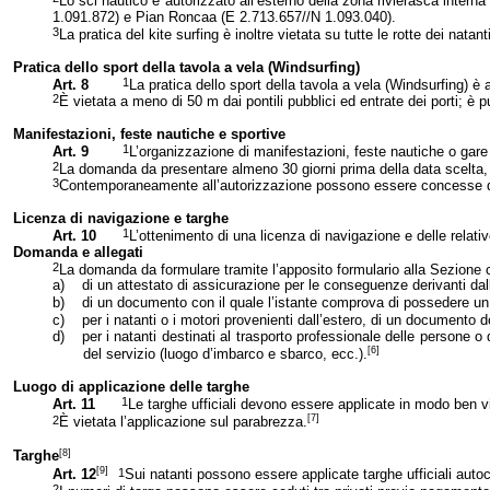
Lo sci nautico è autorizzato all’esterno della zona rivierasca intern
1.091.872) e Pian Roncaa (E 2.713.657//N 1.093.040).
3
La pratica del kite surfing è inoltre vietata su tutte le rotte dei natan
Pratica dello sport della tavola a vela (Windsurfing)
1
Art. 8
La pratica dello sport della tavola a vela (Windsurfing) è 
2
È vietata a meno di
50 m
dai pontili pubblici ed entrate dei porti; è 
Manifestazioni, feste nautiche e sportive
1
Art. 9
L’organizzazione di manifestazioni, feste nautiche o gare 
2
La domanda da presentare almeno 30 giorni prima della data scelta, 
3
Contemporaneamente all’autorizzazione possono essere concesse der
Licenza di navigazione e targhe
1
Art. 10
L’ottenimento di una licenza di navigazione e delle relati
Domanda e allegati
2
La domanda da formulare tramite l’apposito formulario alla Sezione 
a)
di un attestato di assicurazione per le conseguenze derivanti dalla r
b)
di un documento con il quale l’istante comprova di possedere un
c)
per i natanti o i motori provenienti dall’estero, di un documento 
d)
per i natanti destinati al trasporto professionale delle persone o 
[6]
del servizio (luogo d’imbarco e sbarco, ecc.).
Luogo di applicazione delle targhe
1
Art. 11
Le targhe ufficiali devono essere applicate in modo ben vis
[7]
2
È vietata l’applicazione sul parabrezza.
[8]
Targhe
[9]
1
Art. 12
Sui natanti possono essere applicate targhe ufficiali autoco
2