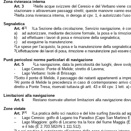
Zona rivierasca interna
1
Art. 3
Nelle acque svizzere del Ceresio e del Verbano viene cost
stazionare o attraversare passaggi stretti; queste manovre vanno es
2
Nella zona rivierasca interna, in deroga al cpv. 1, è autorizzato l’uso
Segnaletica
[3]
1
Art. 4
La Sezione della circolazione, Servizio navigazione, è c
a)
ad autorizzare, mediante decisione formale, la posa e la rimozio
b)
ad effettuare i lavori di posa e rimozione della segnaletica;
c)
ad eseguirne la manutenzione.
2
Le spese per l’acquisto, la posa e la manutenzione della segnaletica d
3
L’effettuazione dei lavori di posa, rimozione e manutenzione può essere d
Punti pericolosi norme particolari di navigazione
1
Art. 5
La navigazione, data la pericolosità dei luoghi, deve svol
-
Lago Ceresio: Ponte di Melide; stretto di Lavena;
-
Lago Verbano: Isole di Brissago.
2
Sotto il ponte di Melide, il passaggio dei natanti appartenenti a impre
3
Al ponte di Melide la precedenza in caso di contemporaneo arrivo di
diretto a Ponte Tresa, riservati tuttavia gli artt. 43 e 44 cpv. 1 lett. 
Limitazioni alla navigazione
Art. 6
Restano riservate ulteriori limitazioni alla navigazione do
Zone vietate
[4]
1
Art. 7
La pratica dello sci nautico e del kite surfing (tavola ad a
–
Lago Ceresio: golfo di Lugano tra Paradiso (Capo San Martino E 
–
Lago Maggiore: golfo di Locarno tra la foce del fiume Maggia (E
e il lido (E 2.703.582//N 1.111.512).
2