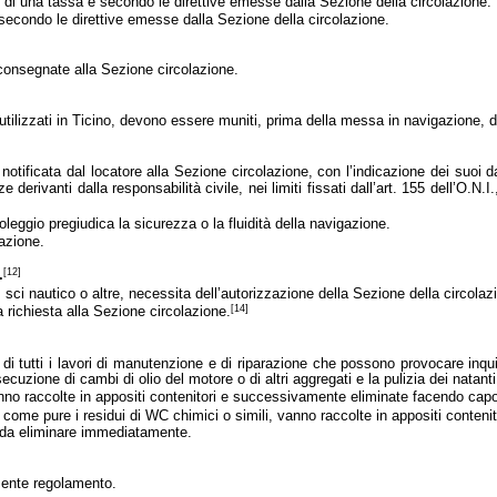
 di una tassa e secondo le direttive emesse dalla Sezione della circolazione.
secondo le direttive emesse dalla Sezione della circolazione.
consegnate alla Sezione circolazione.
utilizzati in Ticino, devono essere muniti, prima della messa in navigazione, 
otificata dal locatore alla Sezione circolazione, con l’indicazione dei suoi dat
ze derivanti dalla responsabilità civile, nei limiti fissati dall’art. 155 dell’O
oleggio pregiudica la sicurezza o la fluidità della navigazione.
lazione.
[12]
.
 sci nautico o altre, necessita dell’autorizzazione della Sezione della circolaz
[14]
 richiesta alla Sezione circolazione.
 di tutti i lavori di manutenzione e di riparazione che possono provocare inqui
ecuzione di cambi di olio del motore o di altri aggregati e la pulizia dei natan
nno raccolte in appositi contenitori e successivamente eliminate facendo capo a
, come pure i residui di WC chimici o simili, vanno raccolte in appositi contenit
no da eliminare immediatamente.
esente regolamento.