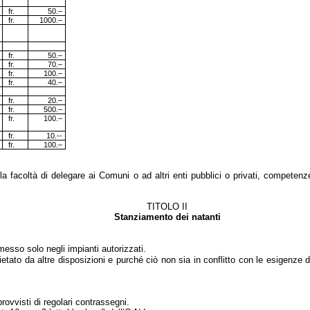
fr.
50.–
fr.
1000.–
fr.
50.–
fr.
70.–
fr.
100.–
fr.
40.–
fr.
20.–
fr.
500.–
fr.
100.–
fr.
10.--
fr.
100.–
 la facoltà di delegare ai Comuni o ad altri enti pubblici o privati, competenz
TITOLO II
Stanziamento dei natanti
sso solo negli impianti autorizzati.
o da altre disposizioni e purché ciò non sia in conflitto con le esigenze di 
ovvisti di regolari contrassegni.