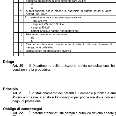
soggetta ad autorizzazione secondo l’art. 27 LNI
da
a
b)
Autorizzazione per la messa in esercizio di natanti esteri ai sensi
dell’art. 105 ONI:
1.
natanti a motore con potenza propulsiva:
- fino a 6 kW
- sup. a 6 kW fino a 30 kW
- sup. a 30 kW
2.
natanti a vela e natanti non motorizzati
c)
Altre autorizzazioni e loro rinnovi
da
a
d)
Esame e decisione concernente il rilascio di una licenza di
navigazione collettiva
e)
Dichiarazioni ed attestazioni diverse
Delega
Art. 20
Il Dipartimento delle istituzioni, previa consultazione, ha
condizioni e la procedura.
Principio
1
Art. 21
Lo stazionamento dei natanti sul demanio pubblico è amme
2
Sono ammesse la sosta e l’ancoraggio per poche ore dove non è vietat
degni di protezione.
Obbligo di contrassegni
1
Art. 22
I natanti stazionati sul demanio pubblico devono essere pr