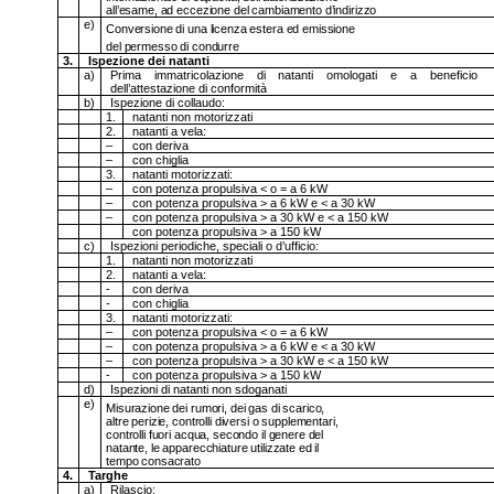
all’esame, ad eccezione del cambiamento d’indirizzo
e)
Conversione di una licenza estera ed emissione
del permesso di condurre
3.
Ispezione dei natanti
a)
Prima immatricolazione di natanti omologati e a beneficio
dell’attestazione di conformità
b)
Ispezione di collaudo:
1.
natanti non motorizzati
2.
natanti a vela:
–
con deriva
–
con chiglia
3.
natanti motorizzati:
–
con potenza propulsiva < o = a 6 kW
–
con potenza propulsiva > a 6 kW e < a 30 kW
–
con potenza propulsiva > a 30 kW e < a 150 kW
con potenza propulsiva > a 150 kW
c)
Ispezioni periodiche, speciali o d’ufficio:
1.
natanti non motorizzati
2.
natanti a vela:
-
con deriva
-
con chiglia
3.
natanti motorizzati:
–
con potenza propulsiva < o = a 6 kW
–
con potenza propulsiva > a 6 kW e < a 30 kW
–
con potenza propulsiva > a 30 kW e < a 150 kW
-
con potenza propulsiva > a 150 kW
d)
Ispezioni di natanti non sdoganati
e)
Misurazione dei rumori, dei gas di scarico,
altre perizie, controlli diversi o supplementari,
controlli fuori acqua, secondo il genere del
natante, le apparecchiature utilizzate ed il
tempo consacrato
4.
Targhe
a)
Rilascio: