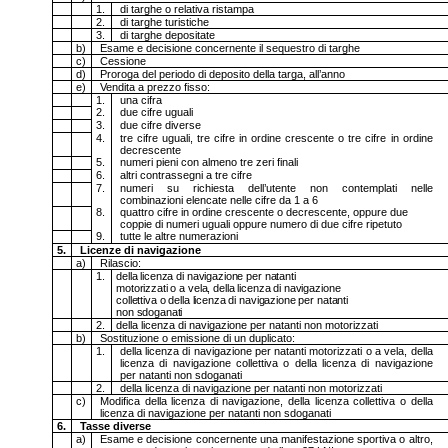
1.
di targhe o relativa ristampa
2.
di targhe turistiche
3.
di targhe depositate
b)
Esame e decisione concernente il sequestro di targhe
c)
Cessione
d)
Proroga del periodo di deposito della targa, all’anno
e)
Vendita a prezzo fisso:
1.
una cifra
2.
due cifre uguali
3.
due cifre diverse
4.
tre cifre uguali, tre cifre in ordine crescente o tre cifre in ordine
decrescente
5.
numeri pieni con almeno tre zeri finali
6.
altri contrassegni a tre cifre
7.
numeri su richiesta dell’utente non contemplati nelle
combinazioni elencate nelle cifre da 1 a 6
8.
quattro cifre in ordine crescente o decrescente, oppure due
coppie di numeri uguali oppure numero di due cifre ripetuto
9.
tutte le altre numerazioni
5.
Licenze di navigazione
a)
Rilascio:
1.
della licenza di navigazione per natanti
motorizzati o a vela, della licenza di navigazione
collettiva o della licenza di navigazione per natanti
non sdoganati
2.
della licenza di navigazione per natanti non motorizzati
b)
Sostituzione o emissione di un duplicato:
1.
della licenza di navigazione per natanti motorizzati o a vela, della
licenza di navigazione collettiva o della licenza di navigazione
per natanti non sdoganati
2.
della licenza di navigazione per natanti non motorizzati
c)
Modifica della licenza di navigazione, della licenza collettiva o della
licenza di navigazione per natanti non sdoganati
6.
Tasse diverse
a)
Esame e decisione concernente una manifestazione sportiva o altro,