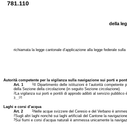
781.110
della le
richiamata la legge cantonale d’applicazione alla legge federale sull
Autorità competente per la vigilanza sulla navigazione sui porti e pont
1
Art. 1
Il Dipartimento delle istituzioni è l’autorità competent
della Sezione della circolazione (in seguito Sezione circolazione).
2
La vigilanza sui porti e pontili di approdo adibiti al servizio pubblic
[2]
3
…
Laghi e corsi d’acqua
1
Art. 2
Nelle acque svizzere del Ceresio e del Verbano è ammessa 
2
Sugli altri laghi nonché sui laghi artificiali del Cantone la navigazi
3
Sui fiumi e corsi d’acqua naturali è ammessa unicamente la navigazio