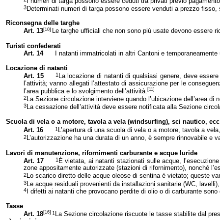
I numeri di targa possono essere ceduti tra privati previo pagamento
3
Determinati numeri di targa possono essere venduti a prezzo fisso, 
Riconsegna delle targhe
[10]
Art. 13
Le targhe ufficiali che non sono più usate devono essere ri
Turisti confederati
Art. 14
I natanti immatricolati in altri Cantoni e temporaneamente 
Locazione di natanti
1
Art. 15
La locazione di natanti di qualsiasi genere, deve essere n
l’attività; vanno allegati l’attestato di assicurazione per le conseguen
[11]
l’area pubblica e lo svolgimento dell’attività.
2
La Sezione
circolazione interviene quando l’ubicazione dell’area di n
3
La cessazione dell’attività deve essere notificata alla Sezione circo
Scuola di vela o a motore, tavola a vela (windsurfing), sci nautico, ecc
1
Art. 16
L’apertura di una scuola di vela o a motore, tavola a vela,
2
L’autorizzazione ha una durata di un anno, è sempre rinnovabile e va
Lavori di manutenzione, rifornimenti carburante e acque luride
1
Art. 17
È vietata, ai natanti stazionati sulle acque, l’esecuzione
zone appositamente autorizzate (stazioni di rifornimento), nonché l’es
2
Lo scarico diretto delle acque oleose di sentina è vietato; queste va
3
Le acque residuali provenienti da installazioni sanitarie (WC, lavelli)
4
I difetti ai natanti che provocano perdite di olio o di carburante so
Tasse
[16]
1
Art. 18
La Sezione circolazione riscuote le tasse stabilite dal pr