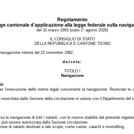
Regolamento
gge cantonale d’applicazione alla legge federale sulla navig
del 31 marzo 1993 (stato 1° agosto 2026)
IL CONSIGLIO DI STATO
DELLA REPUBBLICA E CANTONE TICINO
a navigazione interna del 22 novembre 1982,
decreta:
TITOLO I
Navigazione
ili
e per l’esecuzione delle norme legali concernenti la navigazione. Riservate 
o è esercitata dalla Sezione della circolazione in unione con il Dipartimento del
la navigazione di tutti i natanti, con le riserve stabilite dal presente regola
one può essere autorizzata dalla Sezione circolazione.
ne di natanti destinati a tale scopo, come canoe, caiachi e riverrafting.