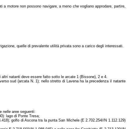
anti a motore non possono navigare, a meno che vogliano approdare, partire,
azione, quelle di prevalente utilità privata sono a carico degli interessati.
 altri natanti deve essere fatto sotto le arcate 1 (Bissone), 2 e 4.
verso sud (arcata N. 1); nello stretto di Lavena ha la precedenza il natante
 e nelle aree seguenti:
0): lago di Ponte Tresa;
.418); golfo di Ascona tra la punta San Michele (E 2.702.254//N 1.112.129)