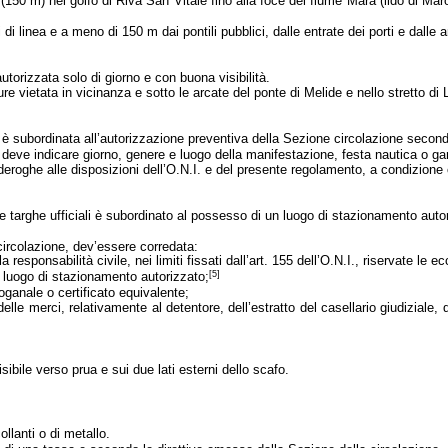
a (150 m) nel golfo di Riva San Vitale fino alla foce del fiume Mara (lido di M
ti di linea e a meno di
150 m
dai pontili pubblici, dalle entrate dei porti e dall
autorizzata solo di giorno e con buona visibilità.
pure vietata in vicinanza e sotto le arcate del ponte di Melide e nello stretto di
è subordinata all’autorizzazione preventiva della Sezione circolazione secondo 
deve indicare giorno, genere e luogo della manifestazione, festa nautica o ga
oghe alle disposizioni dell’O.N.I. e del presente regolamento, a condizione
ve targhe ufficiali è subordinato al possesso di un luogo di stazionamento auto
circolazione, dev’essere corredata:
esponsabilità civile, nei limiti fissati dall’art. 155 dell’O.N.I., riservate le ec
[5]
 luogo di stazionamento autorizzato;
doganale o certificato equivalente;
delle merci, relativamente al detentore, dell’estratto del casellario giudiziale,
ibile verso prua e sui due lati esterni dello scafo.
llanti o di metallo.