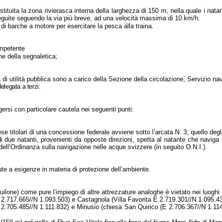
ituita la zona rivierasca interna della larghezza di
150 m
, nella quale i nat
eguite seguendo la via più breve, ad una velocità massima di
10 km/h
.
 di barche a motore per esercitare la pesca alla traina.
ompetente
ne della segnaletica;
i utilità pubblica sono a carico della Sezione della circolazione, Servizio navig
elegata a terzi.
gersi con particolare cautela nei seguenti punti:
se titolari di una concessione federale avviene sotto l’arcata N. 3; quello degli
 due natanti, provenienti da opposte direzioni, spetta al natante che naviga 
a) dell’Ordinanza sulla navigazione nelle acque svizzere (in seguito O.N.I.).
vute a esigenze in materia di protezione dell’ambiente.
quilone) come pure l’impiego di altre attrezzature analoghe è vietato nei luoghi
2.717.665//N 1.093.503) e Castagnola (Villa Favorita E 2.719.301//N 1.095.43
 2.705.485//N 1.111.832) e Minusio (chiesa San Quirico (E 2.706.367//N 1.114