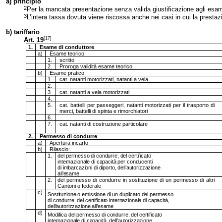
a) principio
2
Per la mancata presentazione senza valida giustificazione agli esami 
3
L’intera tassa dovuta viene riscossa anche nei casi in cui la prestaz
b) tariffario
[17]
Art. 19
1.
Esame di conduttore
a)
Esame teorico:
1.
scritto
2.
Proroga validità esame teorico
b)
Esame pratico:
1.
cat. natanti motorizzati, natanti a vela
2.
3
cat. natanti a vela motorizzati
4.
5.
cat. battelli per passeggeri, natanti motorizzati per il trasporto di
merci, battelli di spinta e rimorchiatori
6.
7.
cat. natanti di costruzione particolare
2.
Permesso di condurre
a)
Apertura incarto
b)
Rilascio:
1.
del permesso di condurre, del certificato
internazionale di capacità per conducenti
di imbarcazioni di diporto, dell’autorizzazione
all’esame
2.
del permesso di condurre in sostituzione di un permesso di altri
Cantoni o federale
c)
Sostituzione o emissione di un duplicato del permesso
di condurre, del certificato internazionale di capacità,
dell’autorizzazione all’esame
d)
Modifica del permesso di condurre, del certificato
internazionale di capacità, dell’autorizzazione