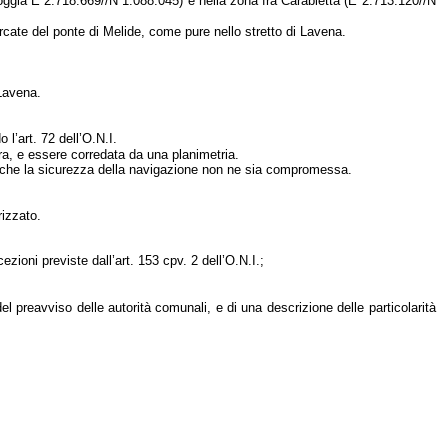
aroggia E 2.718.669//N 1.088.045) e nella zona fra Carabietta (E 2.713.120//N
e arcate del ponte di Melide, come pure nello stretto di Lavena.
 Lavena.
l’art. 72 dell’O.N.I.
ra, e essere corredata da una planimetria.
 che la sicurezza della navigazione non ne sia compromessa.
rizzato.
cezioni previste dall’art. 153 cpv. 2 dell’O.N.I.;
 del preavviso delle autorità comunali, e di una descrizione delle particolarità