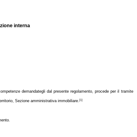
azione interna
le competenze demandategli dal presente regolamento, procede per il tramite
[1]
 territorio, Sezione amministrativa immobiliare.
mento.