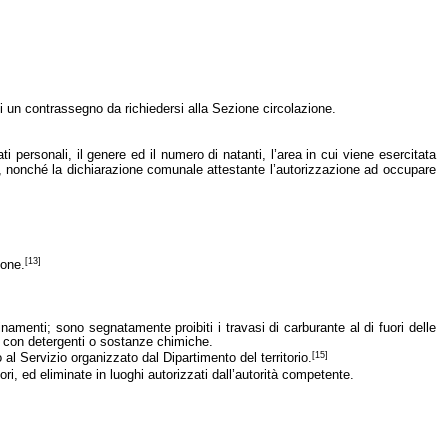
di un contrassegno da richiedersi alla Sezione circolazione.
i personali, il genere ed il numero di natanti, l’area in cui viene esercitata
.N.I., nonché la dichiarazione comunale attestante l’autorizzazione ad occupare
[13]
ione.
namenti; sono segnatamente proibiti i travasi di carburante al di fuori delle
ti con detergenti o sostanze chimiche.
[15]
l Servizio organizzato dal Dipartimento del territorio.
ori, ed eliminate in luoghi autorizzati dall’autorità competente.