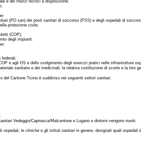
ale e dei mezzi tecnici a disposizione:
e;
er:
itari (PO san) dei posti sanitari di soccorso (PSS) e degli ospedali di soccors
ella protezione civile;
otetti (COP);
ento degli impianti.
er:
 federali;
COP e agli OS e dello svolgimento degli esercizi pratici nelle infrastrutture osp
ateriale sanitario e dei medicinali; la relativa costituzione di scorte e la loro g
rio del Cantone Ticino è suddiviso nei seguenti settori sanitari:
.
i sanitari Vedeggio/Capriasca/Malcantone e Lugano e dintorni vengono riuniti.
gli ospedali, le cliniche e gli istituti sanitari in genere, designati quali ospedali 