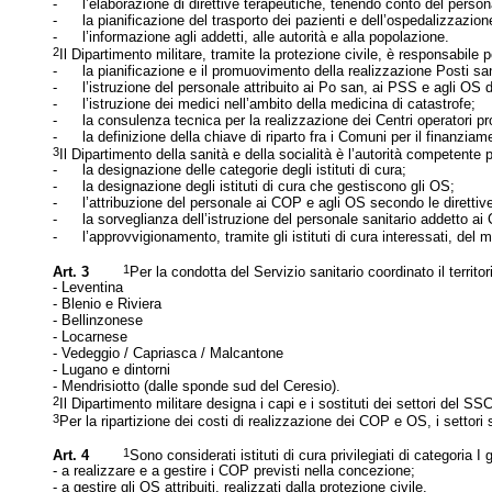
-
l’
elaborazione di direttive terapeutiche, tenendo conto del person
-
la pianificazione del
trasporto dei pazienti e dell’
ospedalizzazion
-
l’
informazione agli addetti, alle autorità e alla popolazione.
2
Il Dipartimento militare, tramite la protezione civile, è responsabile p
-
la pianificazione e il promuovimento della realizzazione Posti san
-
l’
istruzione del personale attribuito ai Po san, ai PSS e agli OS d
-
l’
ist
ruzione dei medici nell’
ambito della medicina di catastrofe;
-
la consulenza tecnica per la realizzazione dei Centri operatori pr
-
la definizione della chiave di riparto fra i Comuni per il finanziam
3
Il Dipartimento dell
a sanità e della socialità
è
l’
autorità competente p
-
la designazione delle categorie degli istituti di cura;
-
la designazione degli istituti di cura che gestiscono gli OS;
-
l’
attribuzione del personale ai COP e agli OS secondo le direttive
-
la sorveglianza dell’
istruzione del personale sanitario addetto ai 
-
l’
approvvigionamento, tramite gli istituti di cura interessati, del m
1
Art. 3
Per la condotta del Servizio sanitario coordinato il territo
- Leventina
- Blenio e Riviera
- Bellinzonese
- Locarnese
- Vedeggio / Capriasca / Malcantone
- Lugano e dintorni
- Mendrisiotto (dalle sponde sud del Ceresio).
2
Il Dipartimento militare designa i capi e i sostituti dei settori del SSC
3
Per la ripartizione dei costi di realizzazione dei COP e OS, i settor
1
Art. 4
Sono considerati istituti di cura privilegiati di categoria I 
- a realizzare e a gestire i COP previsti nella concezione;
- a gestire gli OS attribuiti, realizzati dalla protezione civile.