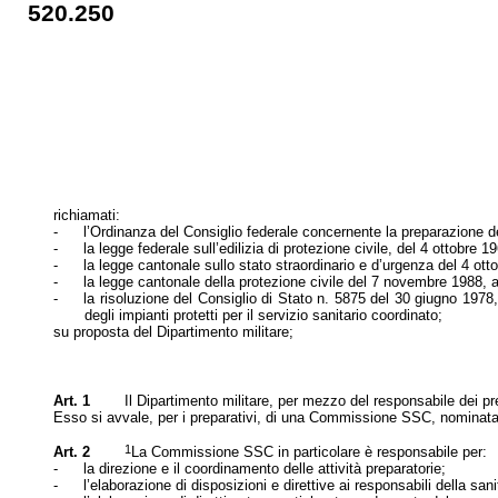
520.250
richiamati:
-
l’
Ordinanza del Consiglio federale concernente la preparazione de
-
la legge federale sull’
edilizia di protezione civile, del 4 ottobre 1
-
la legge cantonale
sullo stato straordinario e d’
urgenza del 4 ott
-
la legge cantonale della protezione civile del 7 novembre 1988,
a
-
la risoluzione del Consiglio di Stato n. 5875 del 30 giugno 1978,
degli impianti protetti per il servizio sanitario coordinato;
su proposta del Dipartimento militare
;
Art. 1
Il Dipartimento militare, per mezzo del responsabile dei pr
Esso si avvale, per i preparativi, di una Commissione SSC, nominata 
1
Art. 2
La Commissione SSC
in particolare è responsabile per:
-
la direzione e il coordinamento delle attività preparatorie;
-
l’
elaborazione di disposizioni e direttive ai responsabili della san