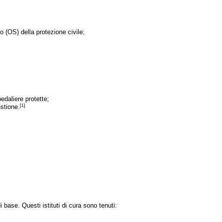
o (OS) della protezione civile;
edaliere protette;
[1]
estione.
di base. Questi istituti di cura sono tenuti: