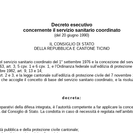
Decreto esecutivo
concernente il servizio sanitario coordinato
(del 20 giugno 1990)
IL CONSIGLIO DI STATO
DELLA REPUBBLICA E CANTONE TICINO
l servizio sanitario coordinato del 1° settembre 1976 e la concezione del serv
963,
art. 3, 5 cpv. 1 e 6 cpv. 1, e l’Ordinanza federale sull’
edilizia di protezion
obre 1982,
art
. 9, 13 e 14;
rt
. 2
e 3, e la legge cantonale sull’
edilizia di protezione civile del 7 novembre
 che accoglie il concetto di base del servizio sanitario coordinato, e la riso
decreta:
eparati
vi della difesa integrata, è l’
autorità competente a far applicare la conce
dal Consiglio di Stato. La condotta in cas
o di necessità è regolata nell’
ambito
ità pubblica e della protezione civile cantonale;