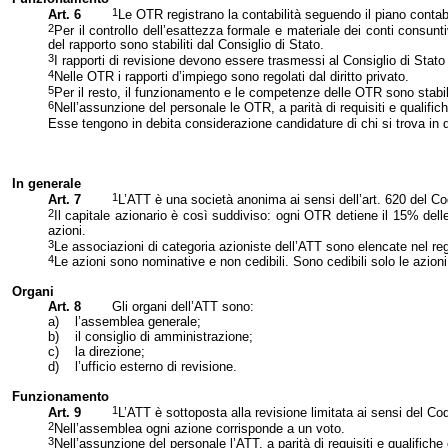
1
Art. 6
Le OTR registrano la contabilità seguendo il piano contabi
2
Per il controllo dell’esattezza formale e materiale dei conti consun
del rapporto sono stabiliti dal Consiglio di Stato.
3
I rapporti di revisione devono essere trasmessi al Consiglio di Stato
4
Nelle OTR i rapporti d’impiego sono regolati dal diritto privato.
5
Per il resto, il funzionamento e le competenze delle OTR sono stabiliti
6
Nell’assunzione del personale le OTR, a parità di requisiti e qualific
Esse tengono in debita considerazione candidature di chi si trova in 
In generale
1
Art. 7
L’ATT è una società anonima ai sensi dell’art. 620 del Cod
2
Il capitale azionario è così suddiviso: ogni OTR detiene il 15% del
azioni.
3
Le associazioni di categoria azioniste dell’ATT sono elencate nel r
4
Le azioni sono nominative e non cedibili. Sono cedibili solo le azioni
Organi
Art. 8
Gli organi dell’ATT sono:
a)
l’assemblea generale;
b)
il consiglio di amministrazione;
c)
la direzione;
d)
l’ufficio esterno di revisione.
Funzionamento
1
Art. 9
L’ATT è sottoposta alla revisione limitata ai sensi del Cod
2
Nell’assemblea ogni azione corrisponde a un voto.
3
Nell’assunzione
del personale l’ATT, a parità di requisiti e qualifich