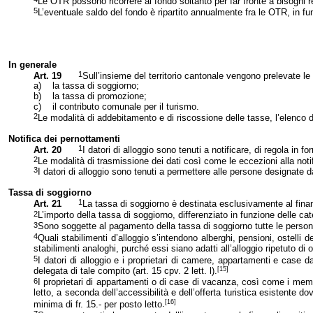
Le OTR possono ricorrere al fondo soltanto per far fronte a bisogni rea
5
L’eventuale saldo del fondo è ripartito annualmente fra le OTR, in fun
In generale
1
Art. 19
Sull’insieme del territorio cantonale vengono prelevate le
a)
la tassa di soggiorno;
b)
la tassa di promozione;
c)
il contributo comunale per il turismo.
2
Le modalità di addebitamento e di riscossione delle tasse, l’elenco de
Notifica dei pernottamenti
1
Art. 20
I datori di alloggio sono tenuti a notificare, di regola in 
2
Le modalità di trasmissione dei dati così come le eccezioni alla notif
3
I datori di alloggio sono tenuti a permettere alle persone designate d
Tassa di soggiorno
1
Art. 21
La tassa di soggiorno è destinata esclusivamente al finanz
2
L’importo della tassa di soggiorno, differenziato in funzione delle ca
3
Sono soggette al pagamento della tassa di soggiorno tutte le persone
4
Quali stabilimenti d’alloggio s’intendono alberghi, pensioni, ostelli 
stabilimenti analoghi, purché essi siano adatti all’alloggio ripetuto di o
5
I datori di alloggio e i proprietari di camere, appartamenti e case 
[15]
delegata di tale compito (art. 15 cpv. 2 lett. l).
6
I proprietari di appartamenti o di case di vacanza, così come i memb
letto, a seconda dell’accessibilità e dell’offerta turistica esistente 
[16]
minima di fr. 15.- per posto letto
.