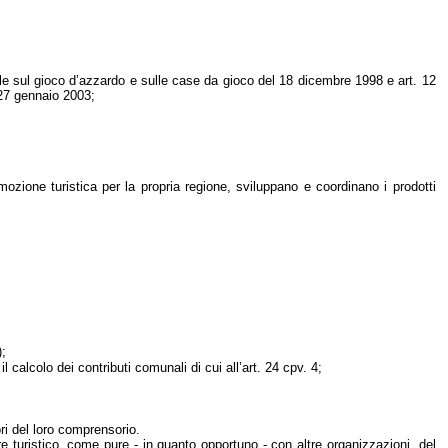
ale sul gioco d’azzardo e sulle case da gioco del 18 dicembre 1998 e art. 12
 27 gennaio 2003;
ozione turistica per la propria regione, sviluppano e coordinano i prodotti
);
l calcolo dei contributi comunali di cui all’art. 24 cpv. 4;
ori del loro comprensorio.
tore turistico, come pure - in quanto opportuno - con altre organizzazioni, del