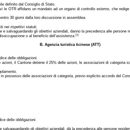
le definito dal Consiglio di Stato.
tivi le OTR affidano un mandato ad un organo di controllo esterno, che redige 
 entro 30 giorni dalla loro discussione in assemblea.
 nei rispettivi statuti.
he e salvaguardando gli obiettivi aziendali, danno la precedenza alle persone re
[1]
disoccupazione o al beneficio dell’assistenza.
B. Agenzia turistica ticinese (ATT)
ice delle obbligazioni.
le azioni, il Cantone detiene il 25% delle azioni, le associazioni di categor
egolamento.
 in possesso delle associazioni di categoria, previo esplicito accordo del Cons
ice delle obbligazioni.
e e salvaguardando gli obiettivi aziendali, dà la precedenza alle persone residen