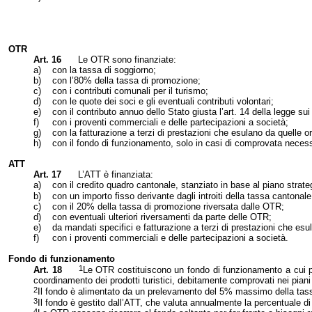
OTR
Art. 16
Le OTR sono finanziate:
a)
con la tassa di soggiorno;
b)
con l’80% della tassa di promozione;
c)
con i contributi comunali per il turismo;
d)
con le quote dei soci e gli eventuali contributi volontari;
e)
con il contributo annuo dello Stato giusta l’art. 14 della legge sui
f)
con i proventi commerciali e delle partecipazioni a società;
g)
con la fatturazione a terzi di prestazioni che esulano da quelle or
h)
con il fondo di funzionamento, solo in casi di comprovata necess
ATT
Art. 17
L’ATT è finanziata:
a)
con il credito quadro cantonale, stanziato in base al piano strate
b)
con un importo fisso derivante dagli introiti della tassa cantonal
c)
con il 20% della tassa di promozione riversata dalle OTR;
d)
con eventuali ulteriori riversamenti da parte delle OTR;
e)
da mandati specifici e fatturazione a terzi di prestazioni che esu
f)
con i proventi commerciali e delle partecipazioni a società.
Fondo di funzionamento
1
Art. 18
Le OTR costituiscono un fondo di funzionamento a cui po
coordinamento dei prodotti turistici, debitamente comprovati nei piani s
2
Il fondo è alimentato da un prelevamento del 5% massimo della tass
3
Il fondo è gestito dall’ATT, che valuta annualmente la percentuale 
4