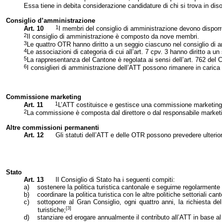
Essa tiene in debita considerazione candidature di chi si trova in dis
Consiglio d’amministrazione
1
Art. 10
I membri del consiglio di amministrazione devono dispor
2
Il consiglio di amministrazione è composto da nove membri.
3
Le quattro OTR hanno diritto a un seggio ciascuno nel consiglio di 
4
Le associazioni di categoria di cui all’art. 7 cpv. 3 hanno diritto a 
5
La rappresentanza del Cantone è regolata ai sensi dell’art. 762 del C
6
I consiglieri di amministrazione dell’ATT possono rimanere in caric
Commissione marketing
1
Art. 11
L’ATT costituisce e gestisce una commissione marketing, 
2
La commissione è composta dal direttore o dal responsabile marketi
Altre commissioni permanenti
Art. 12
Gli statuti dell’ATT e delle OTR possono prevedere ulterio
Stato
Art. 13
Il Consiglio di Stato ha i seguenti compiti:
a)
sostenere la politica turistica cantonale e seguirne regolarmente 
b)
coordinare la politica turistica con le altre politiche settoriali cant
c)
sottoporre al Gran Consiglio, ogni quattro anni, la richiesta de
[3]
turistiche;
d)
stanziare ed erogare annualmente il contributo all’ATT in base al 