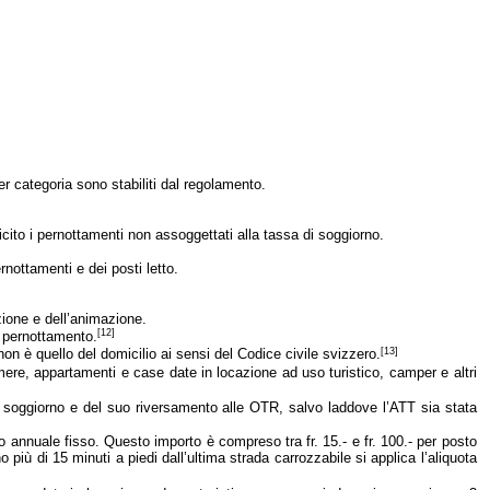
er categoria sono stabiliti dal regolamento.
plicito i pernottamenti non assoggettati alla tassa di soggiorno.
rnottamenti e dei posti letto.
zione e dell’animazione.
[12]
r pernottamento.
[13]
n è quello del domicilio ai sensi del Codice civile svizzero.
camere, appartamenti e case date in locazione ad uso turistico, camper e altri
 di soggiorno e del suo riversamento alle OTR, salvo laddove l’ATT sia stata
o annuale fisso. Questo importo è compreso tra fr. 15.- e fr. 100.- per posto
 più di 15 minuti a piedi dall’ultima strada carrozzabile si applica l’aliquota