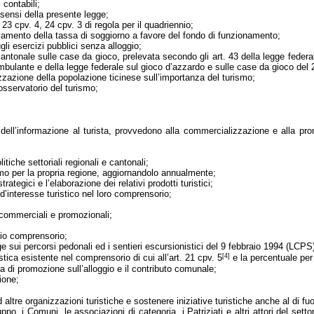
 contabili;
i sensi della presente legge;
, 23 cpv. 4, 24 cpv. 3 di regola per il quadriennio;
evamento della tassa di soggiorno a favore del fondo di funzionamento;
li esercizi pubblici senza alloggio;
 cantonale sulle case da gioco, prelevata secondo gli art. 43 della legge feder
mbulante e della legge federale sul gioco d’azzardo e sulle case da gioco del
zzazione della popolazione ticinese sull’importanza del turismo;
osservatorio del turismo;
ell’informazione al turista, provvedono alla commercializzazione e alla prom
litiche settoriali regionali e cantonali;
smo per la propria regione, aggiornandolo annualmente;
trategici e l’elaborazione dei relativi prodotti turistici;
 d’interesse turistico nel loro comprensorio;
i commerciali e promozionali;
prio comprensorio;
ge sui percorsi pedonali ed i sentieri escursionistici del 9 febbraio 1994 (LCPS
[4]
ristica esistente nel comprensorio di cui all’art. 21 cpv. 5
e la percentuale per i
a di promozione sull’alloggio e il contributo comunale;
ione;
altre organizzazioni turistiche e sostenere iniziative turistiche anche al di fu
ppo, i Comuni, le associazioni di categoria, i Patriziati e altri attori del set