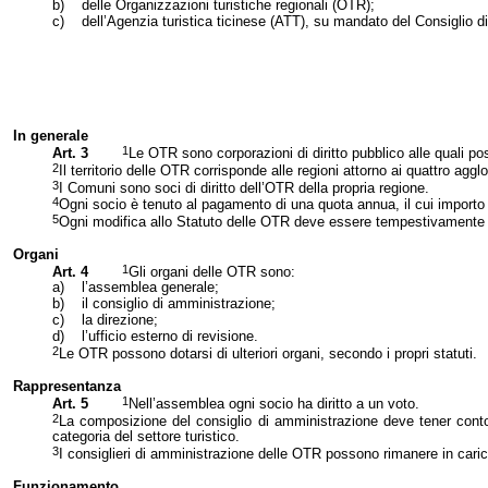
b)
delle Organizzazioni turistiche regionali (OTR);
c)
dell’Agenzia turistica ticinese (ATT), su mandato del Consiglio d
In generale
1
Art. 3
Le OTR sono corporazioni di diritto pubblico alle quali pos
2
Il territorio delle OTR corrisponde alle regioni attorno ai quattro aggl
3
I Comuni sono soci di diritto dell’OTR della propria regione.
4
Ogni socio è tenuto al pagamento di una quota annua, il cui importo è 
5
Ogni modifica allo Statuto delle OTR deve essere tempestivamente 
Organi
1
Art. 4
Gli organi delle OTR sono:
a)
l’assemblea generale;
b)
il consiglio di amministrazione;
c)
la direzione;
d)
l’ufficio esterno di revisione.
2
Le OTR possono dotarsi di ulteriori organi, secondo i propri statuti.
Rappresentanza
1
Art. 5
Nell’assemblea ogni socio ha diritto a un voto.
2
La composizione del consiglio di amministrazione deve tener conto,
categoria del settore turistico.
3
I consiglieri di amministrazione delle OTR possono rimanere in cari
Funzionamento