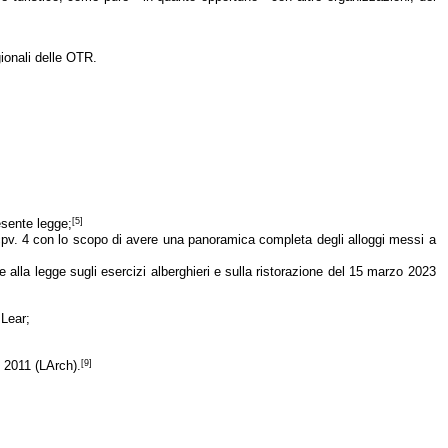
gionali delle OTR.
[5]
esente legge;
. 21 cpv. 4 con lo scopo di avere una panoramica completa degli alloggi messi a
te alla
legge sugli esercizi alberghieri e sulla ristorazione del 15 marzo 2023
 Lear;
[9]
o 2011 (LArch).