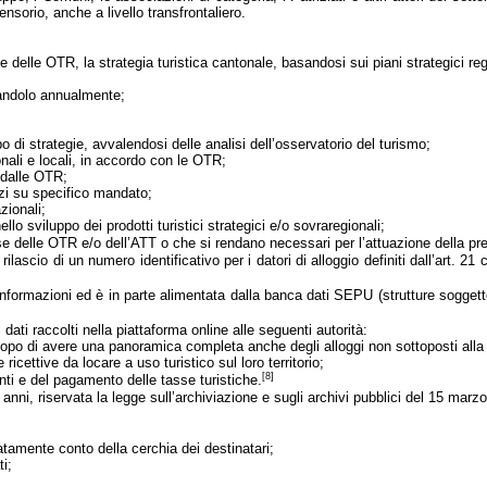
rensorio, anche a livello transfrontaliero.
 delle OTR, la strategia turistica cantonale, basandosi sui piani strategici re
nandolo annualmente;
 di strategie, avvalendosi delle analisi dell’osservatorio del turismo;
nali e locali, in accordo con le OTR;
a dalle OTR;
vizi su specifico mandato;
zionali;
llo sviluppo dei prodotti turistici strategici e/o sovraregionali;
sse delle OTR e/o dell’ATT o che si rendano necessari per l’attuazione della pr
l rilascio di un numero identificativo per i datori di alloggio definiti dall’art
e informazioni ed è in parte alimentata dalla banca dati SEPU (strutture sogget
ati raccolti nella piattaforma online alle seguenti autorità:
scopo di avere una panoramica completa anche degli alloggi non sottoposti alla
ricettive da locare a uso turistico sul loro territorio;
[8]
nti e del pagamento delle tasse turistiche.
anni, riservata la
legge sull’archiviazione e sugli archivi pubblici del 15 marz
natamente conto della cerchia dei destinatari;
ti;