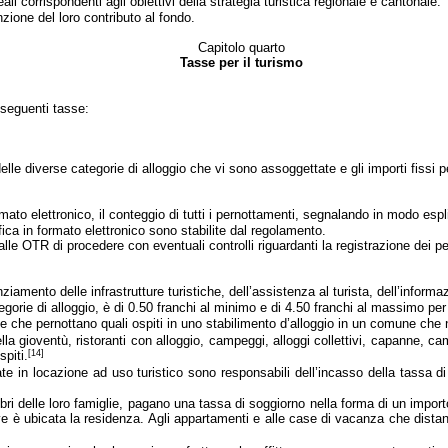
li corrispondenti agli obiettivi della strategia turistica regionale e cantonale.
zione del loro contributo al fondo.
Capitolo quarto
Tasse per il turismo
 seguenti tasse:
lle diverse categorie di alloggio che vi sono assoggettate e gli importi fissi p
formato elettronico, il conteggio di tutti i pernottamenti, segnalando in modo es
ica in formato elettronico sono stabilite dal regolamento.
alle OTR di procedere con eventuali controlli riguardanti la registrazione dei pe
iamento delle infrastrutture turistiche, dell’assistenza al turista, dell’informa
tegorie di alloggio, è di 0.50 franchi al minimo e di 4.50 franchi al massimo pe
 che pernottano quali ospiti in uno stabilimento d’alloggio in un comune che no
della gioventù, ristoranti con alloggio, campeggi, alloggi collettivi, capanne, 
[14]
spiti.
date in locazione ad uso turistico sono responsabili dell’incasso della tassa
ri delle loro famiglie, pagano una tassa di soggiorno nella forma di un import
dove è ubicata la residenza. Agli appartamenti e alle case di vacanza che distano