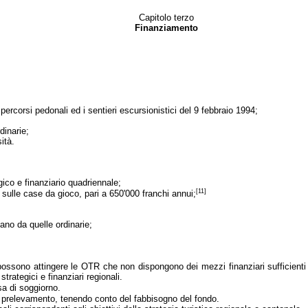
Capitolo terzo
Finanziamento
 percorsi pedonali ed i sentieri escursionistici del 9 febbraio 1994;
dinarie;
ità.
gico e finanziario quadriennale;
[11]
e sulle case da gioco, pari a 650'000 franchi annui;
lano da quelle ordinarie;
ssono attingere le OTR che non dispongono dei mezzi finanziari sufficienti 
trategici e finanziari regionali.
a di soggiorno.
di prelevamento, tenendo conto del fabbisogno del fondo.