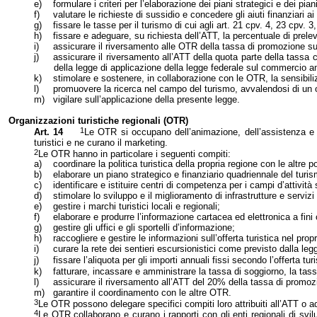
e)
formulare i criteri per l’elaborazione dei piani strategici e dei piani
f)
valutare le richieste di sussidio e concedere gli aiuti finanziari a
g)
fissare le tasse per il turismo di cui agli art. 21 cpv. 4, 23 cpv. 3
h)
fissare e adeguare, su richiesta dell’ATT, la percentuale di prel
i)
assicurare il riversamento alle OTR della tassa di promozione sug
j)
assicurare il riversamento all’ATT della quota parte della tassa
della legge di applicazione della legge federale sul commercio a
k)
stimolare e sostenere, in collaborazione con le OTR, la sensibili
l)
promuovere la ricerca nel campo del turismo, avvalendosi di un 
m)
vigilare sull’applicazione della presente legge.
Organizzazioni turistiche regionali (OTR)
1
Art. 14
Le OTR si occupano dell’animazione, dell’assistenza e d
turistici e ne curano il marketing.
2
Le OTR hanno in particolare i seguenti compiti:
a)
coordinare la politica turistica della propria regione con le altre po
b)
elaborare un piano strategico e finanziario quadriennale del turi
c)
identificare e istituire centri di competenza per i campi d’attività s
d)
stimolare lo sviluppo e il miglioramento di infrastrutture e servizi
e)
gestire i marchi turistici locali e regionali;
f)
elaborare e produrre l’informazione cartacea ed elettronica a fin
g)
gestire gli uffici e gli sportelli d’informazione;
h)
raccogliere e gestire le informazioni sull’offerta turistica nel pro
i)
curare la rete dei sentieri escursionistici come previsto dalla leg
j)
fissare l’aliquota per gli importi annuali fissi secondo l’offerta tu
k)
fatturare, incassare e amministrare la tassa di soggiorno, la tass
l)
assicurare il riversamento all’ATT del 20% della tassa di promoz
m)
garantire il coordinamento con le altre OTR.
3
Le OTR possono delegare specifici compiti loro attribuiti all’ATT o ad 
4
Le OTR collaborano e curano i rapporti con gli enti regionali di svilu