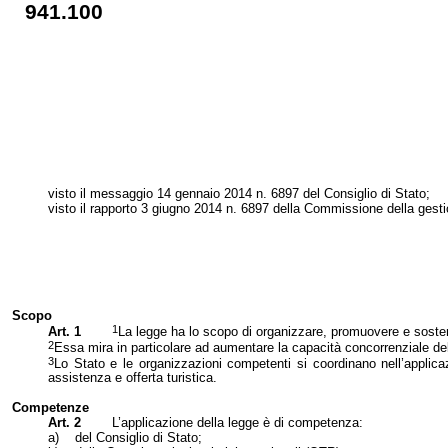
941.100
visto il messaggio 14 gennaio 2014 n. 6897 del Consiglio di Stato;
visto il rapporto 3 giugno 2014 n. 6897 della Commissione della gesti
Scopo
1
Art. 1
La legge ha lo scopo di organizzare, promuovere e sostene
2
Essa mira in particolare ad aumentare la capacità concorrenziale del T
3
Lo Stato e le organizzazioni competenti si coordinano nell’applicaz
assistenza e offerta turistica.
Competenze
Art. 2
L’applicazione della legge è di competenza:
a)
del Consiglio di Stato;