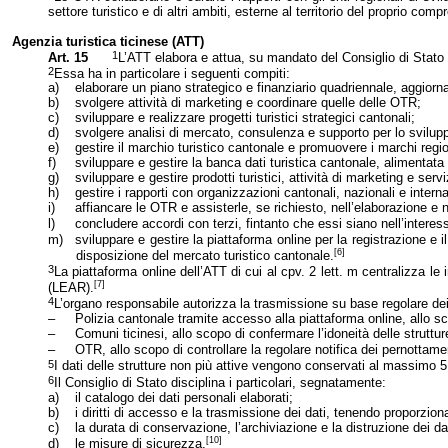
settore turistico e di altri ambiti, esterne al territorio del proprio comp
Agenzia turistica ticinese (ATT)
1
Art. 15
L’ATT elabora e attua, su mandato del Consiglio di Stato e
2
Essa ha in particolare i seguenti compiti:
a)
elaborare un piano strategico e finanziario quadriennale, aggior
b)
svolgere attività di marketing e coordinare quelle delle OTR;
c)
sviluppare e realizzare progetti turistici strategici cantonali;
d)
svolgere analisi di mercato, consulenza e supporto per lo sviluppo
e)
gestire il marchio turistico cantonale e promuovere i marchi regio
f)
sviluppare e gestire la banca dati turistica cantonale, alimentat
g)
sviluppare e gestire prodotti turistici, attività di marketing e ser
h)
gestire i rapporti con organizzazioni cantonali, nazionali e interna
i)
affiancare le OTR e assisterle, se richiesto, nell’elaborazione e ne
l)
concludere accordi con terzi, fintanto che essi siano nell’intere
m)
sviluppare e gestire la piattaforma online per la registrazione e i
[6]
disposizione del mercato turistico cantonale.
3
La piattaforma online dell’ATT di cui al cpv. 2 lett. m centralizza l
[7]
(LEAR
).
4
L’organo responsabile autorizza la trasmissione su base regolare dei d
–
Polizia cantonale tramite accesso alla piattaforma online, allo 
–
Comuni ticinesi, allo scopo di confermare l’idoneità delle strutture 
–
OTR, allo scopo di controllare la regolare notifica dei pernottame
5
I dati delle strutture non più attive vengono conservati al massimo 5 
6
Il Consiglio di Stato disciplina i particolari, segnatamente:
a)
il catalogo dei dati personali elaborati;
b)
i diritti di accesso e la trasmissione dei dati, tenendo proporzio
c)
la durata di conservazione, l’archiviazione e la distruzione dei da
[10]
d)
le misure di sicurezza.