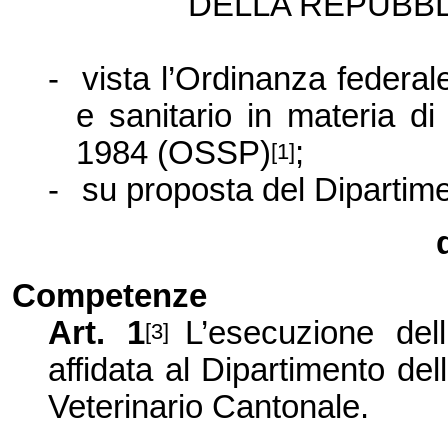
DE
LLA REPUBBL
-
vista l’Ordinanza federale
e sanitario in materia d
1984 (OSSP)
;
[1]
-
su
proposta del Dipartime
Competenze
Art. 1
L’
e
secuzione dell
[3]
affidata al Dipartimento dell
Veterinario Cantonale.