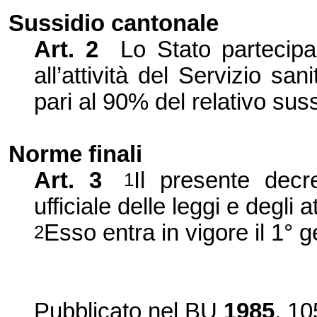
Sussidio cantonale
Art. 2
Lo Stato partecipa
all’
attività del Servizio sa
pari al 90%
del relativo sus
Norme finali
Art. 3
Il presente decr
1
ufficiale delle leggi e degli a
Esso entr
a in vigore il 1°
2
Pubblicato nel BU
1985
, 10