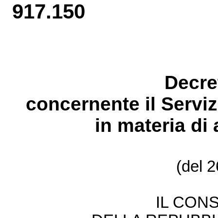
917.150
Decre
concernente il Ser
vi
in mater
ia di
(del 
IL CONS