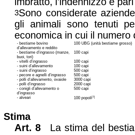
imbratto, l’
indennizzo è pari
Sono considerate aziende a
3
gli animali sono tenuti p
economica in cui il numero 
- bestiame bovino
100 UBG (u
nità bestiame grosso)
d’allevamento e reddito
- bestiame d’ingrasso (manze,
100 capi
buoi, tori)
- vitelli d’ingrasso
100 capi
- suini d’allevamento
100 capi
- suini d’ingrasso
500 capi
- pecore e agnelli d’ingrasso
500 capi
- polli d’
allevamento, ovai
ole
3000 capi
- polli d’ingrasso
2000 capi
- conigli d’allevamento o
500 capi
d’ingrasso
- alveari
[7]
100
popoli
Stima
Art. 8
La stima del bestiam