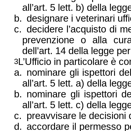
all’art. 5 lett. b) della legg
b.
designare i ve
terinari uff
c.
decidere l’
acquisto di med
prevenzione o alla cur
dell’
art. 14 della legge per
L’
Ufficio in particolare è c
3
a.
nominare gli ispettori d
all’
art. 5 lett. a) della legg
b.
nominare gli ispettori de
all’art. 5 lett. c) della legg
c.
preavvisare le decisioni
d.
accordare il permesso pe