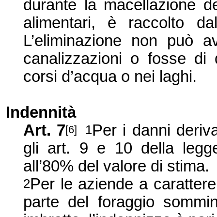
durante la macellazione de
alimentari, è raccolto da
L’
eliminazione non può av
canalizzazioni o fosse di
corsi d’
acqua o nei laghi.
Indennità
Art. 7
Per i danni deriv
1
[6]
gli
art
. 9 e 10
della legg
all’
80% del valore di stima.
Per le aziende a carattere 
2
parte del foraggio sommin