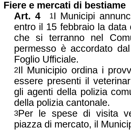
Fiere e mercati di bestiame
Art. 4
I Municipi annunci
1
entro il 15 febbraio la data
che si terranno nel Co
m
permesso è accordato dal 
Foglio Ufficiale.
Il Muni
cipio ordina i prov
2
essere presen
ti il veterinar
gli agenti della polizia com
della polizia cantonale.
Per le spese di visita v
3
piazza di mercato, il Munici