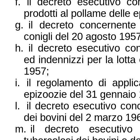
f.
il decreto esecutivo co
prodotti al pollame delle 
g.
il decreto concernente
conigli del 20 agosto 1957
h.
il d
ecreto esecutivo con
ed indennizzi per la lott
1957;
i.
il regolamento di appli
epizoozie del 31 gennaio
l.
il decreto esecutivo conc
dei bovini del 2 marzo 19
m.
il decreto esecutivo