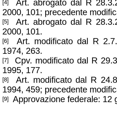
Art. abrogato dal R 28.
3.
[4]
2000, 101; pr
ecedente modific
Art. abrogato dal R 28.3.2
[5]
2000, 101.
Art. modificato dal R 2.7.
[6]
1974, 263.
Cpv. modificato dal R 29.3.
[7]
1995, 177.
Art. modificato dal R 24.8
[8]
1994, 459; pre
cedente modific
Approvaz
ione federale: 12
[9]