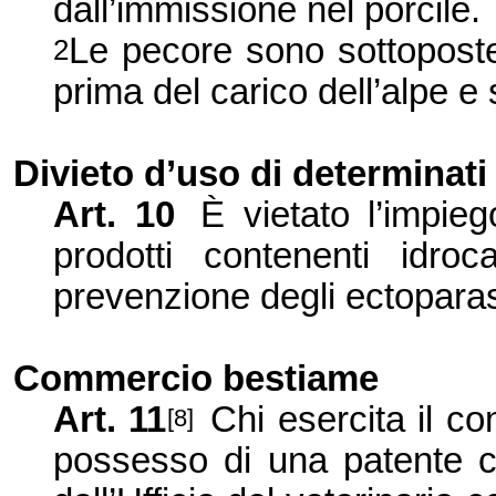
dall’
immissione nel porcile.
Le pecore sono sottoposte
2
prima del carico dell’
alpe e 
Divieto d’
uso di determinati
Art. 10
È vietato l’
impieg
prodotti contenenti idro
prevenzione degli ectoparas
Commercio bestiame
Art. 11
Chi esercita
il co
[8]
possesso di una patente 