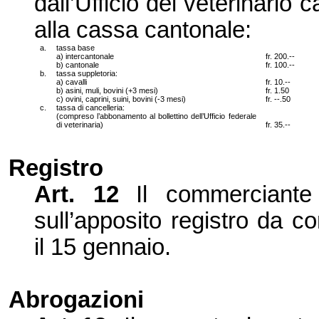
dall’
Ufficio del veterinario 
alla cassa cantonale:
a.
tassa base
a) intercantonale
fr. 200.--
b) cantonale
fr. 100.--
b.
tassa suppletoria:
a) cavalli
fr. 10.--
b
) asini, muli, bovini (+3 mesi)
fr. 1.50
c) ovini, c
aprini, suini, bovini (-3 mesi)
fr. --.50
c.
tassa di cancelleria:
(compreso l’abbonamento al bollettino dell’
U
fficio federale
di veterinaria)
fr. 35.--
Registro
Art. 12
Il commerciant
sull’
appos
ito registro da c
il 15 gennaio.
Abrogazioni