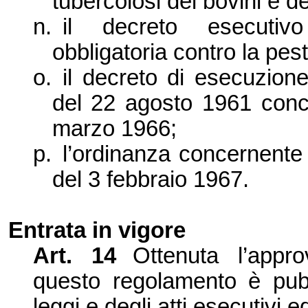
tubercolosi dei bovini e d
n.
il decreto esecutiv
obbligatoria contro la pes
o.
il decreto di esecuzione
del 22 agosto 1961 con
marzo 1966;
p.
l’ordinanza concernente 
del 3 febbraio 1967.
Entrata in vigore
Art. 14
Ottenuta l’
appro
questo regolamento è pubbl
leggi e degli atti esecutivi 