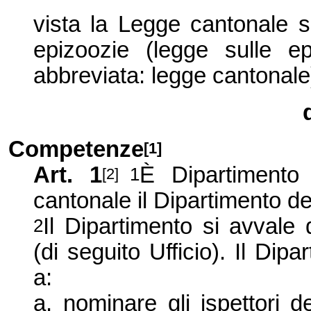
vista
la Legge
cantonale s
epizoozie (legge sulle e
abbreviata: legge cantonale
Competenze
[1]
Art. 1
È Dipartimento
1
[2]
cantonale il Dipartimento de
Il Dipartimento si avvale d
2
(di seguito Ufficio). Il Dip
a:
a.
nominare gli ispettori d