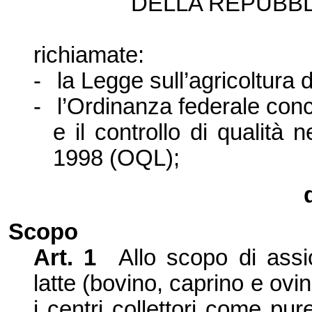
DELLA REPUBBL
richiamate:
-
la Legge
sull’
agricoltura 
-
l’
Or
dinanza federale conc
e il controllo di qualità ne
1998 (OQL);
Scopo
Art. 1
Allo scopo di assi
latte (bovino, caprino e ovi
i centri collettori come pure 