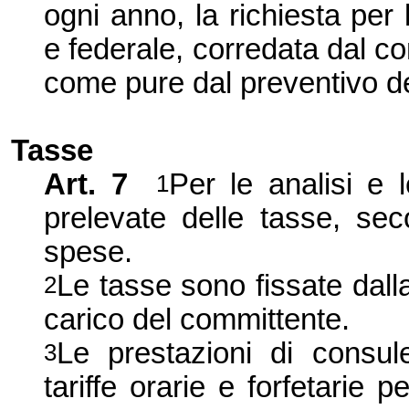
ogni anno, la richiesta per l
e federale, corre
data dal co
come pure dal preventivo de
Tasse
Art. 7
Per le analisi e 
1
prelevate delle tasse, sec
spese.
Le tasse sono fissate dall
2
carico del committente.
Le prestazioni di consul
3
tariffe orarie e forfetar
ie pe