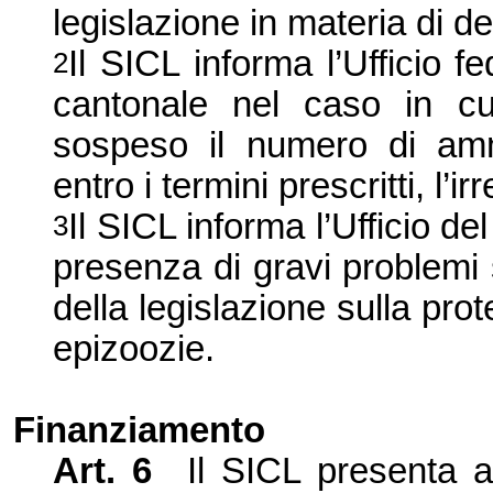
legislazione in materia di de
Il SICL inform
a l’
Ufficio fe
2
cantonale nel caso in cui
sospeso il numero di amm
entro i termini prescritti, l’
ir
Il SICL informa l’
Ufficio de
3
presenza di gravi pro
blemi 
della legislazione sulla pro
epizoozie.
Finanziamento
Art. 6
Il SICL presenta al