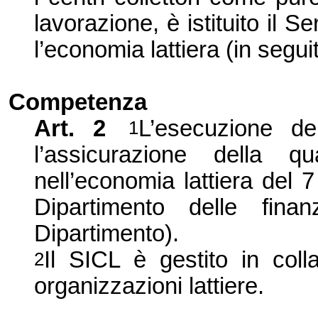
lavorazione, è istituito il Se
l’
economia lattiera (in segui
Competenza
Art. 2
L’esecuzione del
1
l’
assicurazione della q
nell’
economia lattiera del 
Diparti
mento delle finan
Dipartimento).
Il SICL è gestito in coll
2
organizzazioni lattiere.