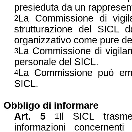
presieduta da un rappresen
La Commissione
di
vigil
2
strutturazione del SICL d
organizzativo come pure dell
La Commissione
di vigila
3
personale del SICL.
La Commissione
può eman
4
SICL.
Obbligo di informare
Art. 5
Il SICL trasme
1
informazioni concernenti