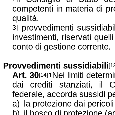
competenti in materia di pre
qualità.
I provvedimenti sussidiabi
3
investimenti, riservati quelli
conto di gestione corrente.
Provvedimenti sussidiabili
[1
Art. 30
Nei limiti determi
1
[14]
dai crediti stanziati, il
federale, accorda sussidi p
a)
la protezione dai pericoli
b)
il bosco di protezione (ar