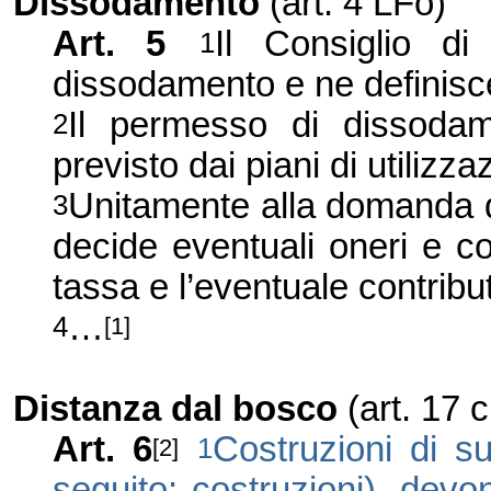
Dissodamento
(art. 4 LFo)
Art. 5
Il Consiglio d
1
dissodamento e ne definisc
Il permesso di dissodam
2
previsto dai piani di utilizza
Unitamente alla domanda di
3
decide eventuali oneri e c
tassa e l’eventuale contrib
…
4
[1]
Distanza dal bosco
(art. 17 
Art. 6
Costruzioni di su
1
[2]
seguito: costruzioni), devo