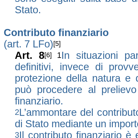
Stato.
Contributo finanziario
(art. 7 LFo)
[5]
Art. 8
In situazioni pa
1
[6]
definitivi, invece di prov
protezione della natura e 
può procedere al prelievo 
finanziario.
L’ammontare del contributo 
2
di Stato mediante un importo
Il contributo finanziario è 
3