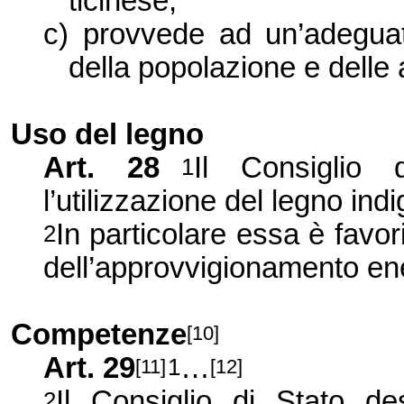
ticinese;
c)
provvede ad un’adeguat
della popolazione e delle a
Uso del legno
Art. 28
Il Consiglio
1
l’utilizzazione del legno ind
In particolare essa è favori
2
dell’approvvigionamento en
Competenze
[10]
Art. 29
…
1
[11]
[12]
Il Consiglio di Stato de
2