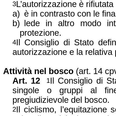
L’autorizzazione è rifiutat
3
a)
è in contrasto con le fina
b)
lede in altro modo int
protezione.
Il Consiglio di Stato defi
4
autorizzazione e la relativa
Attività nel bosco
(art. 14 cp
Art. 12
Il Consiglio di St
1
singole o gruppi al fin
pregiudizievole del bosco.
Il ciclismo, l’equitazione
2