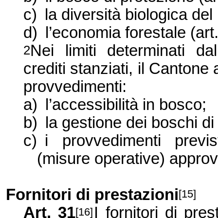
c)
la diversità biologica del
d)
l’economia forestale (art
Nei limiti determinati dal
2
crediti stanziati, il Cantone
provvedimenti:
a)
l’accessibilità in bosco;
b)
la gestione dei boschi di
c)
i provvedimenti previ
(misure operative) approva
Fornitori di prestazioni
[15]
Art. 31
I fornitori di pre
[16]