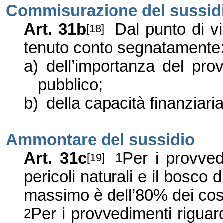
Commisurazione del sussid
Art. 31b
Dal punto di vis
[18]
tenuto conto segnatamente
a)
dell’importanza del prov
pubblico;
b)
della capacità finanziaria
Ammontare del sussidio
Art. 31c
Per i provved
1
[19]
pericoli naturali e il bosco 
massimo è dell’80% dei costi
Per i provvedimenti riguard
2