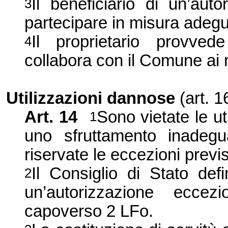
Il beneficiario di un’aut
3
partecipare in misura adegu
Il proprietario provve
4
collabora con il Comune ai n
Utilizzazioni dannose
(art. 
Art. 14
Sono vietate le u
1
uno sfruttamento inadeg
riservate le eccezioni previ
Il Consiglio di Stato defi
2
un’autorizzazione eccez
capoverso 2 LFo.