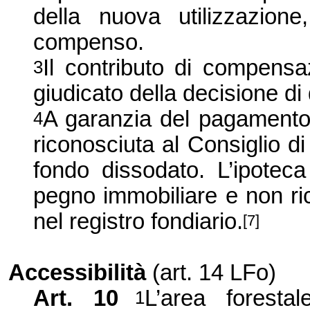
della nuova utilizzazione
compenso.
Il contributo di compensaz
3
giudicato della decisione d
A garanzia del pagamento
4
riconosciuta al Consiglio di
fondo dissodato. L’ipoteca
pegno immobiliare e non rich
nel registro fondiario.
[7]
Accessibilità
(art. 14 LFo)
Art. 10
L’area foresta
1