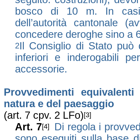
bosco di
10 m
. In cas
dell’autorità cantonale (a
concedere deroghe sino a
Il Consiglio di Stato può
2
inferiori e inderogabili p
accessorie.
Provvedimenti equivalenti
natura e del paesaggio
(art. 7 cpv. 2 LFo)
[3]
Art. 7
Di regola i provved
[4]
sono eseguiti sulla base di