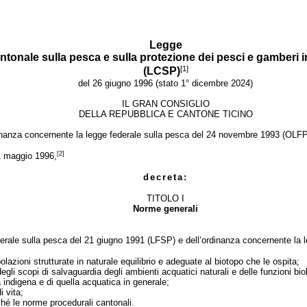
Legge
ntonale sulla pesca e sulla protezione dei pesci e gamberi 
[1]
(LCSP)
del 26 giugno 1996 (stato 1° dicembre 2024)
IL GRAN CONSIGLIO
DELLA REPUBBLICA E CANTONE TICINO
dinanza concernente la legge federale sulla pesca del 24 novembre 1993 (OLFP
[2]
31 maggio 1996,
decreta:
TITOLO I
Norme generali
federale sulla pesca del 21 giugno 1991 (LFSP) e dell’ordinanza concernente l
lazioni strutturate in naturale equilibrio e adeguate al biotopo che le ospita;
egli scopi di salvaguardia degli ambienti acquatici naturali e delle funzioni bi
ca indigena e di quella acquatica in generale;
 vita;
ché le norme procedurali cantonali.