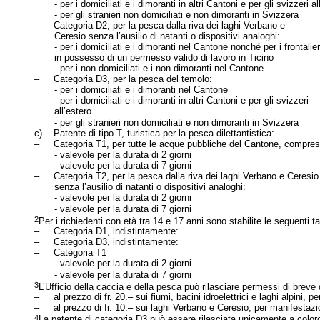
- per i domiciliati e i dimoranti in altri Cantoni e per gli svizzeri al
- per gli stranieri non domiciliati e non dimoranti in Svizzera
–
Categoria D2, per la pesca dalla riva dei laghi Verbano e
Ceresio senza l’ausilio di natanti o dispositivi analoghi:
- per i domiciliati e i dimoranti nel Cantone nonché per i frontalier
in possesso di un permesso valido di lavoro in Ticino
- per i non domiciliati e i non dimoranti nel Cantone
–
Categoria D3, per la pesca del temolo:
- per i domiciliati e i dimoranti nel Cantone
- per i domiciliati e i dimoranti in altri Cantoni e per gli svizzeri
all’estero
- per gli stranieri non domiciliati e non dimoranti in Svizzera
c)
Patente di tipo T, turistica per la pesca dilettantistica:
–
Categoria T1, per tutte le acque pubbliche del Cantone, compresa
- valevole per la durata di 2 giorni
- valevole per la durata di 7 giorni
–
Categoria T2, per la pesca dalla riva dei laghi Verbano e Ceresio
senza l’ausilio di natanti o dispositivi analoghi:
- valevole per la durata di 2 giorni
- valevole per la durata di 7 giorni
2
Per i richiedenti con età tra 14 e 17 anni sono stabilite le seguenti t
–
Categoria D1, indistintamente:
–
Categoria D3, indistintamente:
–
Categoria T1
- valevole per la durata di 2 giorni
- valevole per la durata di 7 giorni
3
L’Ufficio della caccia e della pesca può rilasciare permessi di breve 
–
al prezzo di fr. 20.– sui fiumi, bacini idroelettrici e laghi alpini,
–
al prezzo di fr. 10.– sui laghi Verbano e Ceresio, per manifestazi
4
La patente di categoria D3 può essere rilasciata unicamente a colo