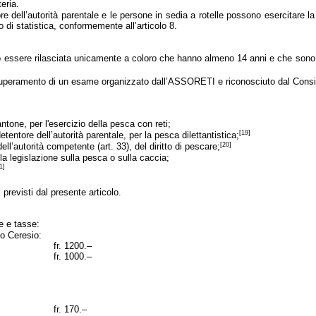
teria.
ore dell’autorità parentale e le persone in sedia a rotelle possono esercitare
to di statistica, conformemente all’articolo 8.
uò essere rilasciata unicamente a coloro che hanno almeno 14 anni e che sono 
 superamento di un esame organizzato dall’ASSORETI e riconosciuto dal Consigl
tone, per l'esercizio della pesca con reti;
[19]
entore dell’autorità parentale, per la pesca dilettantistica;
[20]
dell’autorità competente (art. 33), del diritto di pescare;
la legislazione sulla pesca o sulla caccia;
1]
 previsti dal presente articolo.
ie e tasse:
 o Ceresio:
fr. 1200.–
fr. 1000.–
fr. 170.–