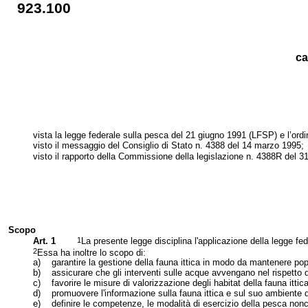
923.100
ca
vista la legge federale sulla pesca del 21 giugno 1991 (LFSP) e l’or
visto il messaggio del Consiglio di Stato n. 4388 del 14 marzo 1995;
visto il rapporto della Commissione della legislazione n. 4388R del 
Scopo
1
Art. 1
La presente legge disciplina l'applicazione della legge 
2
Essa ha inoltre lo scopo di:
a)
garantire la gestione della fauna ittica in modo da mantenere popo
b)
assicurare che gli interventi sulle acque avvengano nel rispetto d
c)
favorire le misure di valorizzazione degli habitat della fauna itti
d)
promuovere l'informazione sulla fauna ittica e sul suo ambiente di
e)
definire le competenze, le modalità di esercizio della pesca non