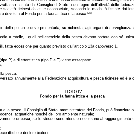
attassa fissata dal Consiglio di Stato a sostegno dell’attività delle federazi
e società ticinesi da esse riconosciute, secondo le modalità fissate dai loro
[28]
 è devoluta al Fondo per la fauna ittica e la pesca.
zio della pesca e deve presentarla, su richiesta, agli organi di sorveglianza
edia a rotelle, i quali nell’esercizio della pesca devono portare con sé unica
ili, fatta eccezione per quanto previsto dall’articolo 13a capoverso 1.
tipo P) e dilettantistica (tipo D e T) viene assegnato:
e;
ella pesca.
e versato annualmente alla Federazione acquicoltura e pesca ticinese ed è a c
TITOLO IV
Fondo per la fauna ittica e la pesca
ca e la pesca. Il Consiglio di Stato, amministratore del Fondo, può finanziare 
e biocenosi acquatiche nonché del loro ambiente naturale;
vamento di pesci, se le stesse sono ritenute necessarie al raggiungimento de
;
cie ittiche e dei loro biotopi;