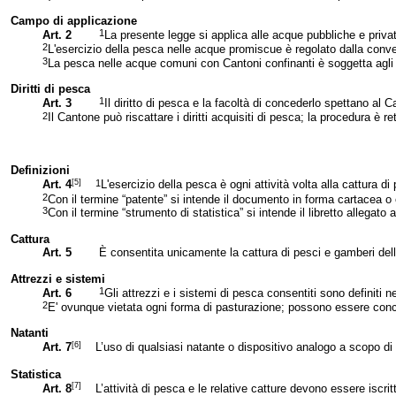
Campo di applicazione
1
Art. 2
La presente legge si applica alle acque pubbliche e privat
2
L'esercizio della pesca nelle acque promiscue è regolato dalla conven
3
La pesca nelle acque comuni con Cantoni confinanti è soggetta agli a
Diritti di pesca
1
Art. 3
Il diritto di pesca e la facoltà di concederlo spettano al Can
2
Il Cantone può riscattare i diritti acquisiti di pesca; la procedura è r
Definizioni
[5]
1
Art. 4
L'esercizio della pesca è ogni attività volta alla cattura d
2
Con il termine “patente” si intende il documento in forma cartacea o e
3
Con il termine “strumento di statistica” si intende il libretto allegato
Cattura
Art. 5
È consentita unicamente la cattura di pesci e gamberi delle
Attrezzi e sistemi
1
Art. 6
Gli attrezzi e i sistemi di pesca consentiti sono definiti 
2
E' ovunque vietata ogni forma di pasturazione; possono essere con
Natanti
[6]
Art. 7
L’uso di qualsiasi natante o dispositivo analogo a scopo di 
Statistica
[7]
Art. 8
L’attività di pesca e le relative catture devono essere iscri