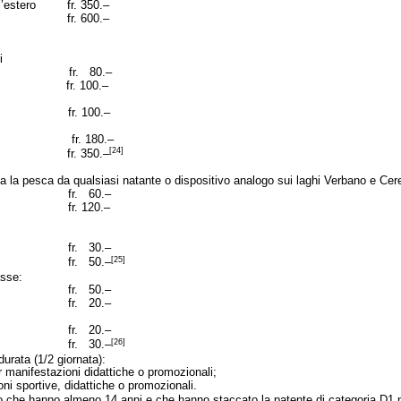
l’estero
fr. 350.–
fr. 600.–
i
fr. 80.–
fr. 100.–
fr. 100.–
fr. 180.–
[24]
fr. 350.–
 la pesca da qualsiasi natante o dispositivo analogo sui laghi Verbano e Cer
fr. 60.–
fr. 120.–
fr. 30.–
[25]
fr. 50.–
asse:
fr. 50.–
fr. 20.–
fr. 20.–
[26]
fr. 30.–
durata (1/2 giornata):
 per manifestazioni didattiche o promozionali;
oni sportive, didattiche o promozionali.
ro che hanno almeno 14 anni e che hanno staccato la patente di categoria D1 