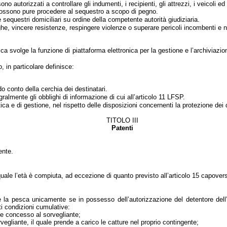
ono autorizzati a controllare gli indumenti, i recipienti, gli attrezzi, i veicoli ed
 Possono pure procedere al sequestro a scopo di pegno.
 sequestri domiciliari su ordine della competente autorità giudiziaria.
ghe, vincere resistenze, respingere violenze o superare pericoli incombenti e no
 svolge la funzione di piattaforma elettronica per la gestione e l’archiviazione d
o, in particolare definisce:
do conto della cerchia dei destinatari.
ralmente gli obblighi di informazione di cui all’articolo 11 LFSP.
tica e di gestione, nel rispetto delle disposizioni concernenti la protezione dei 
TITOLO III
Patenti
ente.
uale l’età è compiuta, ad eccezione di quanto previsto all’articolo 15 capovers
re la pesca unicamente se in possesso dell’autorizzazione del detentore dell
ti condizioni cumulative:
te concesso al sorvegliante;
orvegliante, il quale prende a carico le catture nel proprio contingente;