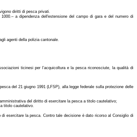
ono diritti di pesca privati.
r. 1000.– a dipendenza dell'estensione del campo di gara e del numero di
gli agenti della polizia cantonale.
associazioni ticinesi per l’acquicoltura e la pesca riconosciute, la qualità di
la pesca del 21 giugno 1991 (LFSP), alla legge federale sulla protezione delle
mministrativa del diritto di esercitare la pesca a titolo cautelativo;
 titolo cautelativo.
o di esercitare la pesca. Contro tale decisione è dato ricorso al Consiglio di