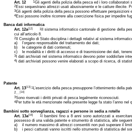
1
Art. 12
Gli agenti della polizia della pesca ed i loro collaboratori s
2
Essi sequestrano attrezzi usati abusivamente e le catture illecite.
3
Gli agenti della polizia della pesca possono effettuare perquisizioni e
4
Essi possono inoltre ricorrere alla coercizione fisica per impedire fu
Banca dati informatica
[12]
1
Art. 12a
Il sistema informatico cantonale di gestione della pesca
cui all’articolo 8.
2
Il Consiglio di Stato disciplina i dettagli relativi al sistema informatic
a)
l’organo responsabile del trattamento dei dati;
b)
le categorie di dati contenuti;
c)
le modalità e i diritti di accesso e di trasmissione dei dati, tenen
3
I dati archiviati nel sistema informatico devono poter soddisfare integ
4
I dati archiviati possono venire elaborati a scopo di ricerca, di statis
Patente
[13]
1
Art. 13
L’esercizio della pesca presuppone l’ottenimento della pat
[14]
2
…
3
Sono riservati i diritti privati di pesca legalmente riconosciuti.
4
Per tutte le età menzionate nella presente legge fa stato l’anno nel q
Bambini sotto sorveglianza, ragazzi e persone in sedia a rotelle
[16]
1
Art. 13a
I bambini fino a 8 anni sono autorizzati a esercita
possesso di una valida patente e strumento di statistica, alle seguen
a)
il numero massimo di attrezzi consentiti non può superare il limi
b)
i pesci catturati vanno iscritti nello strumento di statistica del s