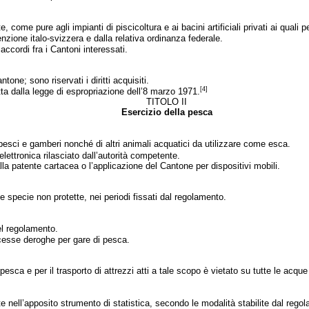
e, come pure agli impianti di piscicoltura e ai bacini artificiali privati ai qua
zione italo-svizzera e dalla relativa ordinanza federale.
ccordi fra i Cantoni interessati.
tone; sono riservati i diritti acquisiti.
[4]
etta dalla legge di espropriazione dell’8 marzo 1971.
TITOLO II
Esercizio della pesca
i pesci e gamberi nonché di altri animali acquatici da utilizzare come esca.
lettronica rilasciato dall’autorità competente.
 alla patente cartacea o l’applicazione del Cantone per dispositivi mobili.
 specie non protette, nei periodi fissati dal regolamento.
nel regolamento.
cesse deroghe per gare di pesca.
pesca e per il trasporto di attrezzi atti a tale scopo è vietato su tutte le acq
tte nell’apposito strumento di statistica, secondo le modalità stabilite dal rego