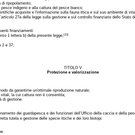
ra di ripopolamento;
 pesce indigeno e alla cattura del pesce bianco;
ntifiche acquisite e l'informazione sulla fauna ittica e sul suo ambiente di vita
articolo 27a della legge sulla gestione e sul controllo finanziario dello Stato 
guenti finanziamenti:
[33]
erso 1 lettera b) della presente legge;
o 2 e 37;
TITOLO V
Protezione e valorizzazione
modo da garantirne un'ottimale riproduzione naturale;
itali, la cui cattura non è consentita;
à di gestione.
onamento dei guardapesca e dei funzionari dell’Ufficio della caccia e della pes
tta tutela e gestione delle specie ittiche e dei loro biotopi.
ne.