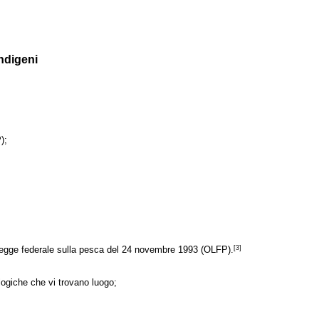
indigeni
);
[3]
a legge federale sulla pesca del 24 novembre 1993 (OLFP).
ologiche che vi trovano luogo;