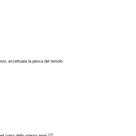
esio, eccettuata la pesca del temolo:
[27]
nel corso dello stesso anno.