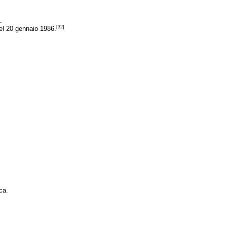
.
[32]
del 20 gennaio 1986.
ca.