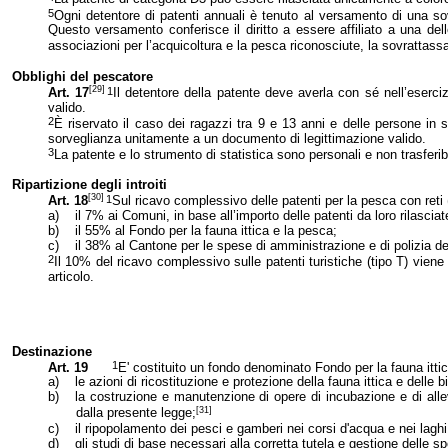
5
Ogni detentore di patenti annuali è tenuto al versamento di una sovr
Questo versamento conferisce il diritto a essere affiliato a una dell
associazioni per l’acquicoltura e la pesca riconosciute, la sovrattassa
Obblighi del pescatore
[29]
1
Art. 17
Il detentore della patente deve averla con sé nell’eserci
valido.
2
È riservato il caso dei ragazzi tra 9 e 13 anni e delle persone in s
sorveglianza unitamente a un documento di legittimazione valido.
3
La patente e lo strumento di statistica sono personali e non trasferib
Ripartizione degli introiti
[30]
1
Art. 18
Sul ricavo complessivo delle patenti per la pesca con reti (
a)
il 7% ai Comuni, in base all’importo delle patenti da loro rilasciat
b)
il 55% al Fondo per la fauna ittica e la pesca;
c)
il 38% al Cantone per le spese di amministrazione e di polizia d
2
Il 10% del ricavo complessivo sulle patenti turistiche (tipo T) vien
articolo.
Destinazione
1
Art. 19
E' costituito un fondo denominato Fondo per la fauna itti
a)
le azioni di ricostituzione e protezione della fauna ittica e dell
b)
la costruzione e manutenzione di opere di incubazione e di alle
[31]
dalla presente legge;
c)
il ripopolamento dei pesci e gamberi nei corsi d'acqua e nei laghi
d)
gli studi di base necessari alla corretta tutela e gestione delle spe