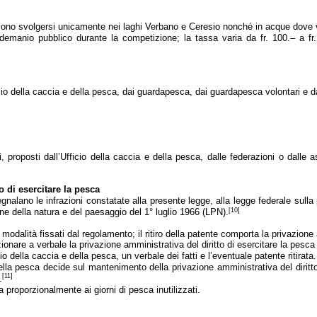
ono svolgersi unicamente nei laghi Verbano e Ceresio nonché in acque dove vig
 demanio pubblico durante la competizione; la tassa varia da fr. 100.– a f
icio della caccia e della pesca, dai guardapesca, dai guardapesca volontari e da
ini, proposti dall’Ufficio della caccia e della pesca, dalle federazioni o dalle 
o di esercitare la pesca
 segnalano le infrazioni constatate alla presente legge, alla legge federale sul
[10]
ne della natura e del paesaggio del 1° luglio 1966 (LPN).
odalità fissati dal regolamento; il ritiro della patente comporta la privazione a
are a verbale la privazione amministrativa del diritto di esercitare la pesca a
io della caccia e della pesca, un verbale dei fatti e l’eventuale patente ritirata.
 della pesca decide sul mantenimento della privazione amministrativa del diritt
[11]
.
ta proporzionalmente ai giorni di pesca inutilizzati.