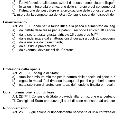
e)
l'attività svolta dalle associazioni di pesca riconosciute nell'ope
f)
le azioni intese alla promozione dello smercio e del consumo del
g)
l'istruzione del pescatore e la divulgazione delle conoscenze scie
2
È riservata la competenza del Gran Consiglio secondo i disposti dell’
Finanziamento
Art. 20
Il Fondo per la fauna ittica e la pesca è alimentato dai se
a)
dal gettito delle tasse per le patenti, secondo l’articolo 18 capov
[34]
b)
dalla sovrattassa, giusta l’articolo 16 capoverso 5;
c)
dalle indennità e dalle fatturazioni di cui agli articoli 25 capovers
d)
dalle multe e dai risarcimenti;
e)
da sussidi e proventi vari;
f)
da eventuali devoluzioni del Cantone.
Protezione delle specie
Art. 21
Il Consiglio di Stato:
a)
stabilisce misure minime per la cattura delle specie indigene in 
b)
regola le modalità di rimessa in acqua di pesci e gamberi ancora v
c)
istituisce zone di protezione ittica, definendone finalità e modalit
Corsi, formazione, studi di base
[35]
1
Art. 22
Il Consiglio di Stato provvede alla formazione e al perfezi
2
Il Consiglio di Stato promuove gli studi di base necessari ad una corre
Ripopolamento
Art. 23
Ogni azione di ripopolamento necessita di un'autorizzazio