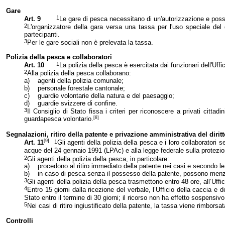
Gare
1
Art. 9
Le gare di pesca necessitano di un'autorizzazione e poss
2
L'organizzatore della gara versa una tassa per l'uso speciale del
partecipanti.
3
Per le gare sociali non è prelevata la tassa.
Polizia della pesca e collaboratori
1
Art. 10
La polizia della pesca è esercitata dai funzionari dell'Uff
2
Alla polizia della pesca collaborano:
a)
agenti della polizia comunale;
b)
personale forestale cantonale;
c)
guardie volontarie della natura e del paesaggio;
d)
guardie svizzere di confine.
3
Il Consiglio di Stato fissa i criteri per riconoscere a privati cittad
[8]
guardapesca volontario.
Segnalazioni, ritiro della patente e privazione amministrativa del diritt
[9]
1
Art. 11
Gli agenti della polizia della pesca e i loro collaboratori
acque del 24 gennaio 1991 (LPAc) e alla legge federale sulla protezio
2
Gli agenti della polizia della pesca, in particolare:
a)
procedono al ritiro immediato della patente nei casi e secondo le m
b)
in caso di pesca senza il possesso della patente, possono menzion
3
Gli agenti della polizia della pesca trasmettono entro 48 ore, all’Uffic
4
Entro 15 giorni dalla ricezione del verbale, l’Ufficio della caccia e
Stato entro il termine di 30 giorni; il ricorso non ha effetto sospensivo
5
Nei casi di ritiro ingiustificato della patente, la tassa viene rimborsa
Controlli