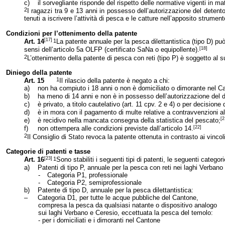
c)
il sorvegliante risponde del rispetto delle normative vigenti in ma
2
I ragazzi tra 9 e 13 anni in possesso dell’autorizzazione del detent
tenuti a iscrivere l’attività di pesca e le catture nell’apposito strumen
Condizioni per l’ottenimento della patente
[17]
1
Art. 14
La patente annuale per la pesca dilettantistica (tipo D) p
[18]
sensi dell’articolo 5a OLFP (certificato SaNa o equipollente).
2
L’ottenimento della patente di pesca con reti (tipo P) è soggetto al
Diniego della patente
1
Art. 15
Il rilascio della patente è negato a chi:
a)
non ha compiuto i 18 anni o non è domiciliato o dimorante nel Can
b)
ha meno di 14 anni e non è in possesso dell’autorizzazione del det
c)
è privato, a titolo cautelativo (art. 11 cpv. 2 e 4) o per decisione 
d)
è in mora con il pagamento di multe relative a contravvenzioni al
[2
e)
è recidivo nella mancata consegna della statistica del pescato;
[22]
f)
non ottempera alle condizioni previste dall’articolo 14.
2
Il Consiglio di Stato revoca la patente ottenuta in contrasto ai vincoli
Categorie di patenti e tasse
[23]
1
Art. 16
Sono stabiliti i seguenti tipi di patenti, le seguenti categor
a)
Patenti di tipo P, annuale per la pesca con reti nei laghi Verbano
-
Categoria P1, professionale
-
Categoria P2, semiprofessionale
b)
Patente di tipo D, annuale per la pesca dilettantistica:
–
Categoria D1, per tutte le acque pubbliche del Cantone,
compresa la pesca da qualsiasi natante o dispositivo analogo
sui laghi Verbano e Ceresio, eccettuata la pesca del temolo:
- per i domiciliati e i dimoranti nel Cantone