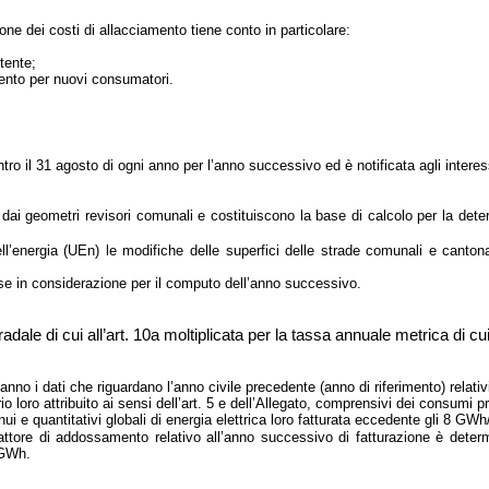
zione dei costi di allacciamento tiene conto in particolare:
tente;
mento per nuovi consumatori.
ro il 31 agosto di ogni anno per l’anno successivo ed è notificata agli interes
 dai geometri revisori comunali e costituiscono la base di calcolo per la dete
ll’energia (UEn) le modifiche delle superfici delle strade comunali e canton
se in considerazione per il computo dell’anno successivo.
adale di cui all’art. 10a moltiplicata per la tassa annuale metrica di cui a
i anno i dati che riguardano l’anno civile precedente (anno di riferimento) relativ
io loro attribuito ai sensi dell’art. 5 e dell’Allegato, comprensivi dei consumi pr
i e quantitativi globali di energia elettrica loro fatturata eccedente gli 8 GWh
fattore di addossamento relativo all’anno successivo di fatturazione è determ
8 GWh.