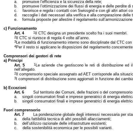
a.
promuove l’efficienza e la sicurezza della rete;
b.
promuove l’ottimizzazione dei flussi di energia e delle perdite di 
c.
favorisce e regola i contatti con Swissgrid e con gli altri attori coi
d.
raccoglie i dati necessari alla verifica e alla comparazione delle ta
e.
formula proposte per allestire il regolamento sull’armonizzazione d
c) Funzionamento
1
Art. 4
Il CTC designa un presidente scelto fra i suoi membri.
2
Il CTC si riunisce di regola 4 volte all’anno.
3
Le modalità di funzionamento interno sono disciplinate dal CTC con
4
Per il resto si applicano le disposizioni del regolamento concernente
Comprensori dei gestori di rete
a) Principi
1
Art. 5
Le aziende che gestiscono le reti di distribuzione ed il
nell’allegato.
2
Il comprensorio speciale assegnato ad AET corrisponde alla situazio
3
I comprensori di distribuzione sono aggiornati in funzione dei cambiam
b) Eccezioni
Art. 6
Sul territorio dei Comuni, delle frazioni o del comprensorio 
a.
singoli consumatori finali e imprese generatrici di energia elettrica
b.
singoli consumatori finali e imprese generatrici di energia elettri
Fuori comprensorio
Art. 7
La ponderazione globale degli interessi necessaria per stabil
a.
della fattibilità tecnica di altri possibili allacciamenti;
b.
dell’utilizzo razionale delle infrastrutture esistenti;
c.
della sostenibilità economica per le possibili varianti.