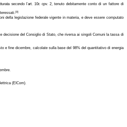
fatturata secondo l’art. 10c cpv. 2,
tenuto debitamente conto di un fattore di
[9]
teressati.
ioni della legislazione federale vigente in materia, e deve essere computato
 decisione del Consiglio di Stato, che riversa ai singoli Comuni la tassa di
osto e fine dicembre, calcolate sulla base del 98% del quantitativo di energia
cembre.
lettrica (ElCom).