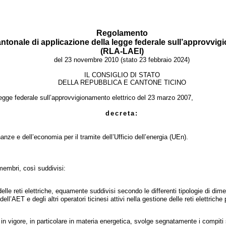
Regolamento
antonale di applicazione della legge federale sull’approvvig
(RLA-LAEl)
del 23 novembre 2010 (stato 23 febbraio 2024)
IL CONSIGLIO DI STATO
DELLA REPUBBLICA E CANTONE TICINO
legge federale sull’approvvigionamento elettrico del 23 marzo 2007,
decreta:
anze e dell’economia per il tramite dell’Ufficio dell’energia (UEn).
embri, così suddivisi:
ne delle reti elettriche, equamente suddivisi secondo le differenti tipologie di d
’AET e degli altri operatori ticinesi attivi nella gestione delle reti elettriche 
in vigore, in particolare in materia energetica, svolge segnatamente i compiti