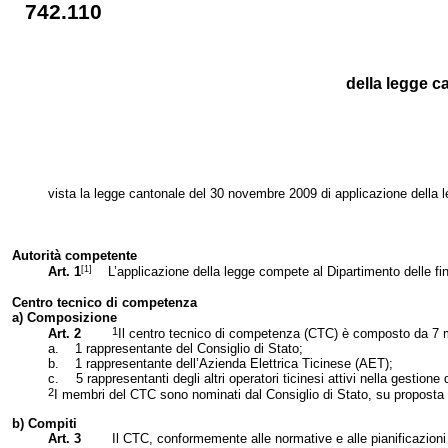
742.110
della legge c
vista la legge cantonale del 30 novembre 2009 di applicazione della 
Autorità competente
[1]
Art. 1
L’applicazione della legge compete al Dipartimento delle fin
Centro tecnico di competenza
a) Composizione
1
Art. 2
Il centro tecnico di competenza (CTC) è composto da 7 m
a.
1 rappresentante del Consiglio di Stato;
b.
1 rappresentante dell’Azienda Elettrica Ticinese (AET);
c.
5 rappresentanti degli altri operatori ticinesi attivi nella gestio
2
I membri del CTC sono nominati dal Consiglio di Stato, su proposta dell
b) Compiti
Art. 3
Il CTC, conformemente alle normative e alle pianificazioni 