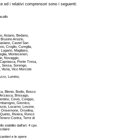
e ed i relativi comprensori sono i seguenti:
acallo
no, Astano, Bedano,
 Brusino Arsizio,
aslano, Castel San
no, Croglio, Cureglia,
 Lugano, Magliaso,
eglia, Monteceneri,
o, Novaggio,
 Capriasca, Ponte Tresa,
a, Sessa, Sorengo,
, Vezia, Vico Morcote
azzo, Lumino,
a, Blenio, Bodio, Bosco
Verzasca, Brissago,
entino, Cevio, Corippo,
mbarogno, Giornico,
escio, Locarno, Losone,
, Onsernone, Orselina,
 Quinto, Riviera, Ronco
Tenero-Contra, Terre di
 stabilito dall’art. 4 cpv.
colare:
 cantieri e le opere