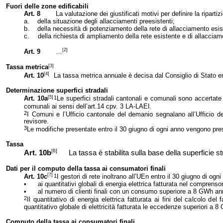
Fuori delle zone edificabili
Art. 8
La valutazione dei giustificati motivi per definire la riparti
a.
della situazione degli allacciamenti preesistenti;
b.
della necessità di potenziamento della rete di allacciamento esis
c.
della richiesta di ampliamento della rete esistente e di allaccia
[2]
Art. 9
…
[3]
Tassa metrica
[4]
Art. 10
La tassa metrica annuale è decisa dal Consiglio di Stato ent
Determinazione superfici stradali
[5]
1
Art. 10a
Le superfici stradali cantonali e comunali sono accertate
comunali ai sensi dell’art.14 cpv. 3 LA-LAEI.
2
I Comuni e l’Ufficio cantonale del demanio segnalano all’Ufficio de
revisore.
3
Le modifiche presentate entro il 30 giugno di ogni anno vengono pre
Tassa
[6]
Art. 10b
La tassa è stabilita sulla base della superficie str
Dati per il computo della tassa ai consumatori finali
[7]
1
Art. 10c
I gestori di rete inoltrano all’UEn entro il 30 giugno di ogn
•
ai quantitativi globali di energia elettrica fatturata nel comprensor
•
al numero di clienti finali con un consumo superiore a 8 GWh annu
2
Il quantitativo di energia elettrica fatturata ai fini del calcolo de
l 
quantitativo globale di elettricità fatturata le eccedenze superiori a 
Computo della tassa ai consumatori finali