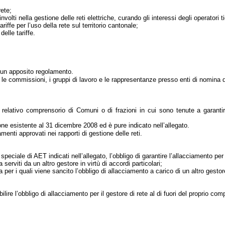
rete;
nvolti nella gestione delle reti elettriche, curando gli interessi degli operatori t
riffe per l’uso della rete sul territorio cantonale;
elle tariffe.
 un apposito regolamento.
 le commissioni, i gruppi di lavoro e le rappresentanze presso enti di nomina 
 relativo comprensorio di Comuni o di frazioni in cui sono tenute a garantire
ne esistente al 31 dicembre 2008 ed è pure indicato nell’allegato.
enti approvati nei rapporti di gestione delle reti.
speciale di AET indicati nell’allegato, l’obbligo di garantire l’allacciamento per 
 serviti da un altro gestore in virtù di accordi particolari;
ca per i quali viene sancito l’obbligo di allacciamento a carico di un altro gesto
ire l’obbligo di allacciamento per il gestore di rete al di fuori del proprio com