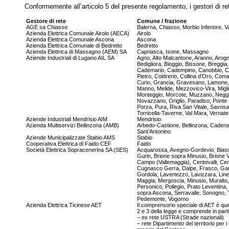
Conformemente all’articolo 5 del presente regolamento, i gestori di ret
Gestore di rete
Comune / frazione
AGE sa Chiasso
Balerna, Chiasso, Morbio Inferiore, V
Azienda Elettrica Comunale Airolo (AECA)
Airolo
Azienda Elettrica Comunale Ascona
Ascona
Azienda Elettrica Comunale di Bedretto
Bedretto
Azienda Elettrica di Massagno (AEM) SA
Capriasca, Isone, Massagno
Aziende Industriali di Lugano AIL SA
Agno, Alto Malcantone, Aranno, Arog
Bedigliora, Bioggio, Bissone, Breggia,
Cademario, Cadempino, Canobbio, C
Pietro, Coldrerio, Collina d’Oro, Coma
Curio, Grancia, Gravesano, Lamone,
Manno, Melide, Mezzovico-Vira, Migli
Monteggio, Morcote, Muzzano, Neggi
Novazzano, Origlio, Paradiso, Ponte
Porza, Pura, Riva San Vitale, Savos
Torricella-Taverne, Val Mara, Vernate
Aziende Industriali Mendrisio AIM
Mendrisio
Azienda Multiservizi Bellinzona (AMB)
Arbedo-Castione, Bellinzona, Caden
Sant’Antonino
Aziende Municipalizzate Stabio AMS
Stabio
Cooperativa Elettrica di Faido CEF
Faido
Società Elettrica Sopracenerina SA (SES)
Acquarossa, Avegno-Gordevio, Biasc
Gurin, Brione sopra Minusio, Brione 
Campo (Vallemaggia), Centovalli, Cer
Cugnasco Gerra, Dalpe, Frasco, Ga
Gordola, Lavertezzo, Lavizzara, Lin
Maggia, Mergoscia, Minusio, Muralto
Personico, Pollegio, Prato Leventina,
sopra Ascona, Serravalle, Sonogno, 
Pedemonte, Vogorno
Azienda Elettrica Ticinese AET
Il comprensorio speciale di AET è quello
2 e 3 della legge e comprende in parti
– ex rete USTRA (Strade nazionali)
– rete Dipartimento del territorio per i