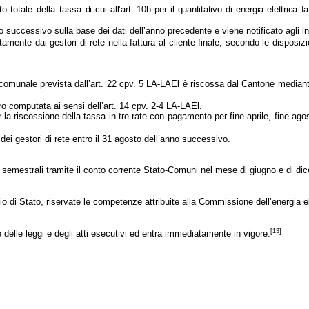
to totale della tassa
di cui all’art. 10b per il quantitativo di energia elettrica 
no successivo sulla base dei dati dell’anno precedente e viene notificato agli in
ente dai gestori di rete nella fattura al cliente finale, secondo le disposiz
 comunale prevista dall’art. 22 cpv. 5 LA-LAEl è riscossa dal Cantone mediante
oro computata ai sensi dell’art. 14 cpv. 2-4 LA-LAEl.
er la riscossione della tassa in tre rate con pagamento per fine aprile, fine ag
e dei gestori di rete entro il 31 agosto dell’anno successivo.
e semestrali tramite il conto corrente Stato-Comuni nel mese di giugno e di di
o di Stato, riservate le competenze attribuite alla Commissione dell’energia e
[13]
e delle leggi e degli atti esecutivi ed entra immediatamente in vigore.