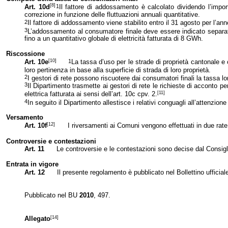
[8]
1
Art. 10d
Il fattore di addossamento è calcolato dividendo l’impor
correzione in funzione delle fluttuazioni annuali quantitative.
2
Il fattore di addossamento viene stabilito entro il 31 agosto per l’an
3
L’addossamento al consumatore finale deve essere indicato separatam
fino a un quantitativo globale di elettricità fatturata di 8 GWh.
Riscossione
[10]
1
Art. 10e
La tassa d’uso per le strade di proprietà cantonale e
loro pertinenza in base alla superficie di strada di loro proprietà.
2
I gestori di rete possono riscuotere dai consumatori finali la tassa l
3
Il Dipartimento trasmette ai gestori di rete le richieste di acconto p
[11]
elettrica fatturata ai sensi dell’art. 10c cpv. 2.
4
In seguito il Dipartimento allestisce i relativi conguagli all’attenzion
Versamento
[12]
Art. 10f
I riversamenti ai Comuni vengono effettuati in due rat
Controversie e contestazioni
Art. 11
Le controversie e le contestazioni sono decise dal Consigli
Entrata in vigore
Art. 12
Il presente regolamento è pubblicato nel Bollettino ufficial
Pubblicato nel BU
2010
, 497.
[14]
Allegato