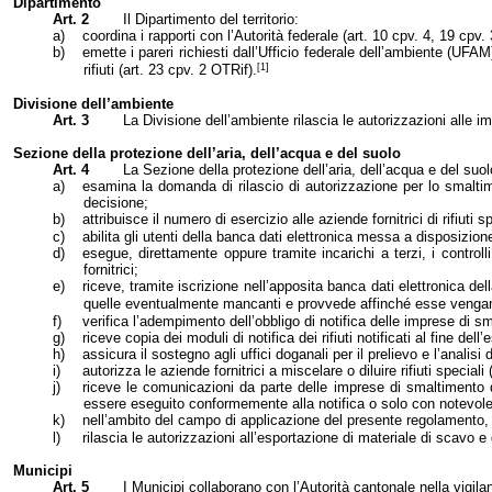
Dipartimento
Art. 2
Il Dipartimento del territorio:
a)
coordina i rapporti con l’Autorità federale (art. 10 cpv. 4, 19 cpv.
b)
emette i pareri richiesti dall’Ufficio federale dell’ambiente (UFAM)
[1]
rifiuti (art. 23 cpv. 2 OTRif).
Divisione dell’ambiente
Art. 3
La Divisione dell’ambiente rilascia le autorizzazioni alle imp
Sezione della protezione dell’aria, dell’acqua e del suolo
Art. 4
La Sezione della protezione dell’aria, dell’acqua e del su
a)
esamina la domanda di rilascio di autorizzazione per lo smaltimento
decisione;
b)
attribuisce il numero di esercizio alle aziende fornitrici di rifiuti s
c)
abilita gli utenti della banca dati elettronica messa a disposizio
d)
esegue, direttamente oppure tramite incarichi a terzi, i contro
fornitrici;
e)
riceve, tramite iscrizione nell’apposita banca dati elettronica della
quelle eventualmente mancanti e provvede affinché esse vengan
f)
verifica l’adempimento dell’obbligo di notifica delle imprese di s
g)
riceve copia dei moduli di notifica dei rifiuti notificati al fine del
h)
assicura il sostegno agli uffici doganali per il prelievo e l’analisi d
i)
autorizza le aziende fornitrici a miscelare o diluire rifiuti speciali
j)
riceve le comunicazioni da parte delle imprese di smaltimento qu
essere eseguito conformemente alla notifica o solo con notevole r
k)
nell’ambito del campo di applicazione del presente regolamento, a
l)
rilascia le autorizzazioni all’esportazione di materiale di scavo e
Municipi
Art. 5
I Municipi collaborano con l’Autorità cantonale nella vigila