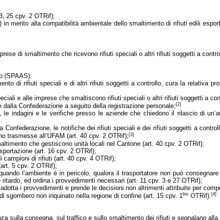
 3, 25 cpv. 2 OTRif);
 in merito alla compatibilità ambientale dello smaltimento di rifiuti edili esport
rese di smaltimento che ricevono rifiuti speciali o altri rifiuti soggetti a contro
olo (SPAAS):
 di rifiuti speciali e di altri rifiuti soggetti a controllo, cura la relativa pro
peciali e alle imprese che smaltiscono rifiuti speciali o altri rifiuti soggetti a co
[2]
ne dalla Confederazione a seguito della registrazione personale;
lli, le indagini e le verifiche presso le aziende che chiedono il rilascio di
 Confederazione, le notifiche dei rifiuti speciali e dei rifiuti soggetti a control
[3]
o trasmesse all’UFAM (art. 40 cpv. 2 OTRif);
maltimento che gestiscono unità locali nel Cantone (art. 40 cpv. 2 OTRif);
l’esportazione (art. 16 cpv. 2 OTRif);
i campioni di rifiuti (art. 40 cpv. 4 OTRif);
 (art. 5 cpv. 2 OTRif);
ando l’ambiente è in pericolo, qualora il trasportatore non può consegnare i 
itardo, ed ordina i provvedimenti necessari (art. 11 cpv. 3 e 27 OTRif);
dotta i provvedimenti e prende le decisioni non altrimenti attribuite per compe
bis
[4]
 di sgombero non inquinato nella regione di confine (art. 15 cpv. 1
OTRif).
nza sulla consegna, sul traffico e sullo smaltimento dei rifiuti e segnalano alla