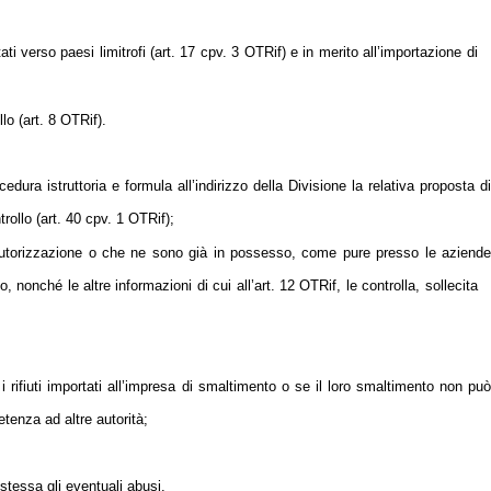
ati verso paesi limitrofi (art. 17 cpv. 3 OTRif) e in merito all’importazione di
llo (art. 8 OTRif).
cedura istruttoria e formula all’indirizzo della Divisione la relativa proposta di
ntrollo (art. 40 cpv. 1 OTRif);
 un’autorizzazione o che ne sono già in possesso, come pure presso le aziende
lo, nonché le altre informazioni di cui all’art. 12 OTRif, le controlla, sollecita
rifiuti importati all’impresa di smaltimento o se il loro smaltimento non può
tenza ad altre autorità;
 stessa gli eventuali abusi.