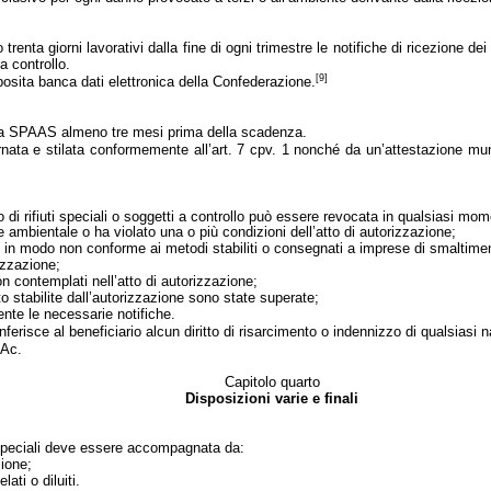
a giorni lavorativi dalla fine di ogni trimestre le notifiche di ricezione dei rif
 a controllo.
[9]
pposita banca dati elettronica della Confederazione.
alla SPAAS almeno tre mesi prima della scadenza.
a e stilata conformemente all’art. 7 cpv. 1 nonché da un’attestazione municip
 di rifiuti speciali o soggetti a controllo può essere revocata in qualsiasi mom
e ambientale o ha violato una o più condizioni dell’atto di autorizzazione;
minati in modo non conforme ai metodi stabiliti o consegnati a imprese di smaltim
rizzazione;
non contemplati nell’atto di autorizzazione;
sito stabilite dall’autorizzazione sono state superate;
nte le necessarie notifiche.
isce al beneficiario alcun diritto di risarcimento o indennizzo di qualsiasi n
PAc.
Capitolo quarto
Disposizioni varie e finali
i speciali deve essere accompagnata da:
zione;
ati o diluiti.