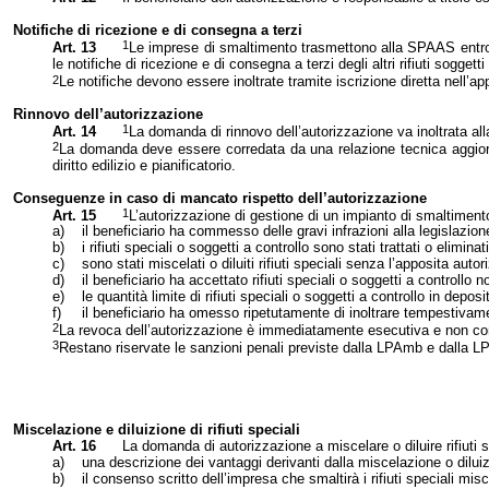
Notifiche di ricezione e di consegna a terzi
1
Art. 13
Le imprese di smaltimento trasmettono alla SPAAS entro trent
le notifiche di ricezione e di consegna a terzi degli altri rifiuti soggetti
2
Le notifiche devono essere inoltrate tramite iscrizione diretta nell’a
Rinnovo dell’autorizzazione
1
Art. 14
La domanda di rinnovo dell’autorizzazione va inoltrata 
2
La domanda deve essere corredata da una relazione tecnica aggiornat
diritto edilizio e pianificatorio.
Conseguenze in caso di mancato rispetto dell’autorizzazione
1
Art. 15
L’autorizzazione di gestione di un impianto di smaltimento
a)
il beneficiario ha commesso delle gravi infrazioni alla legislazion
b)
i rifiuti speciali o soggetti a controllo sono stati trattati o eli
c)
sono stati miscelati o diluiti rifiuti speciali senza l’apposita auto
d)
il beneficiario ha accettato rifiuti speciali o soggetti a controllo 
e)
le quantità limite di rifiuti speciali o soggetti a controllo in depo
f)
il beneficiario ha omesso ripetutamente di inoltrare tempestivame
2
La revoca dell’autorizzazione è immediatamente esecutiva e non confer
3
Restano riservate le sanzioni penali previste dalla LPAmb e dalla L
Miscelazione e diluizione di rifiuti speciali
Art. 16
La domanda di autorizzazione a miscelare o diluire rifiut
a)
una descrizione dei vantaggi derivanti dalla miscelazione o dilui
b)
il consenso scritto dell’impresa che smaltirà i rifiuti speciali miscel