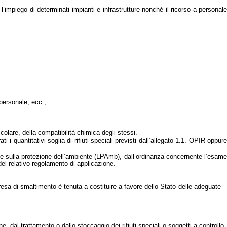
, l’impiego di determinati impianti e infrastrutture nonché il ricorso a personale
personale, ecc.;
colare, della compatibilità chimica degli stessi.
ti i quantitativi soglia di rifiuti speciali previsti dall’allegato 1.1. OPIR oppure
gge sulla protezione dell’ambiente (LPAmb), dall’ordinanza concernente l’esame
del relativo regolamento di applicazione.
mpresa di smaltimento è tenuta a costituire a favore dello Stato delle adeguate
e, dal trattamento o dallo stoccaggio dei rifiuti speciali o soggetti a controllo.