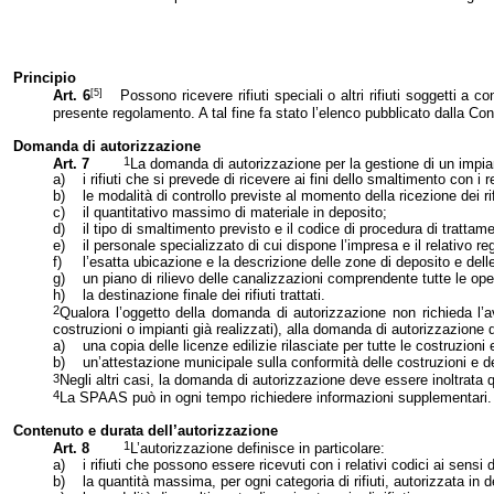
Principio
[5]
Art. 6
Possono ricevere rifiuti speciali o altri rifiuti soggetti a
presente regolamento. A tal fine fa stato l’elenco pubblicato dalla Con
Domanda di autorizzazione
1
Art. 7
La domanda di autorizzazione per la gestione di un impian
a)
i rifiuti che si prevede di ricevere ai fini dello smaltimento con i re
b)
le modalità di controllo previste al momento della ricezione dei rif
c)
il quantitativo massimo di materiale in deposito;
d)
il tipo di smaltimento previsto e il codice di procedura di tratta
e)
il personale specializzato di cui dispone l’impresa e il relativo r
f)
l’esatta ubicazione e la descrizione delle zone di deposito e dell
g)
un piano di rilievo delle canalizzazioni comprendente tutte le ope
h)
la destinazione finale dei rifiuti trattati.
2
Qualora l’oggetto della domanda di autorizzazione non richieda l’
costruzioni o impianti già realizzati), alla domanda di autorizzazione 
a)
una copia delle licenze edilizie rilasciate per tutte le costruzioni 
b)
un’attestazione municipale sulla conformità delle costruzioni e degli
3
Negli altri casi, la domanda di autorizzazione deve essere inoltrata q
4
La SPAAS può in ogni tempo richiedere informazioni supplementari.
Contenuto e durata dell’autorizzazione
1
Art. 8
L’autorizzazione definisce in particolare:
a)
i rifiuti che possono essere ricevuti con i relativi codici ai sensi d
b)
la quantità massima, per ogni categoria di rifiuti, autorizzata in d