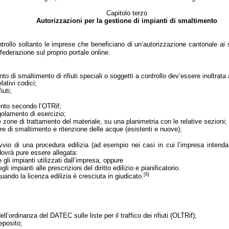
Capitolo terzo
Autorizzazioni per la gestione di impianti di smaltimento
 controllo soltanto le imprese che beneficiano di un’autorizzazione cantonale ai
federazione sul proprio portale online.
to di smaltimento di rifiuti speciali o soggetti a controllo dev’essere inoltr
lativi codici;
iuti;
mento secondo l’OTRif;
egolamento di esercizio;
e zone di trattamento del materiale, su una planimetria con le relative sezioni;
re di smaltimento e ritenzione delle acque (esistenti e nuove);
avvio di una procedura edilizia (ad esempio nei casi in cui l’impresa inten
dovrà pure essere allegata:
e gli impianti utilizzati dall’impresa, oppure
 impianti alle prescrizioni del diritto edilizio e pianificatorio.
[6]
uando la licenza edilizia è cresciuta in giudicato.
ell’ordinanza del DATEC sulle liste per il traffico dei rifiuti (OLTRif);
eposito;