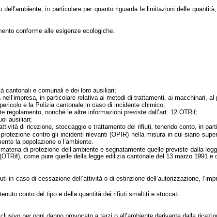
o dell’ambiente, in particolare per quanto riguarda le limitazioni delle quantità
imento conforme alle esigenze ecologiche.
ità cantonali e comunali e dei loro ausiliari;
l’impresa, in particolare relativa ai metodi di trattamenti, ai macchinari, al 
pericolo e
la Polizia
cantonale in caso di incidente chimico;
nte regolamento, nonché le altre informazioni previste dall’art. 12 OTRif;
oi ausiliari;
ività di ricezione, stoccaggio e trattamento dei rifiuti, tenendo conto, in parti
a protezione contro gli incidenti rilevanti (OPIR) nella misura in cui siano supera
mente la popolazione o l’ambiente.
in materia di protezione dell’ambiente e segnatamente quelle previste dalla le
uti (OTRif), come pure quelle della legge edilizia cantonale del 13 marzo 1991 e 
iuti in caso di cessazione dell’attività o di estinzione dell’autorizzazione, l’i
nuto conto del tipo e della quantità dei rifiuti smaltiti e stoccati.
sclusivo per ogni danno provocato a terzi o all’ambiente derivante dalla ricezion