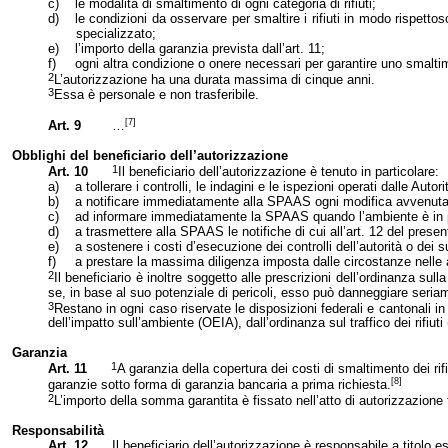
c)
le modalità di smaltimento di ogni categoria di rifiuti;
d)
le condizioni da osservare per smaltire i rifiuti in modo rispettos
specializzato;
e)
l’importo della garanzia prevista dall’art. 11;
f)
ogni altra condizione o onere necessari per garantire uno smalt
2
L’autorizzazione ha una durata massima di cinque anni.
3
Essa è personale e non trasferibile.
[7]
Art. 9
…
Obblighi del beneficiario dell’autorizzazione
1
Art. 10
Il beneficiario dell’autorizzazione è tenuto in particolare:
a)
a tollerare i controlli, le indagini e le ispezioni operati dalle Autor
b)
a notificare immediatamente alla SPAAS ogni modifica avvenuta nel
c)
ad informare immediatamente
la SPAAS
quando l’ambiente è in 
d)
a trasmettere alla SPAAS le notifiche di cui all’art. 12 del prese
e)
a sostenere i costi d’esecuzione dei controlli dell’autorità o dei su
f)
a prestare la massima diligenza imposta dalle circostanze nelle att
2
Il beneficiario è inoltre soggetto alle prescrizioni dell’ordinanza sull
se, in base al suo potenziale di pericoli, esso può danneggiare seria
3
Restano in ogni caso riservate le disposizioni federali e cantonali 
dell’impatto sull’ambiente (OEIA), dall’ordinanza sul traffico dei rifi
Garanzia
1
Art. 11
A garanzia della copertura dei costi di smaltimento dei rif
[8]
garanzie sotto forma di garanzia bancaria a prima richiesta.
2
L’importo della somma garantita è fissato nell’atto di autorizzazione te
Responsabilità
Art. 12
Il beneficiario dell’autorizzazione è responsabile a titolo e