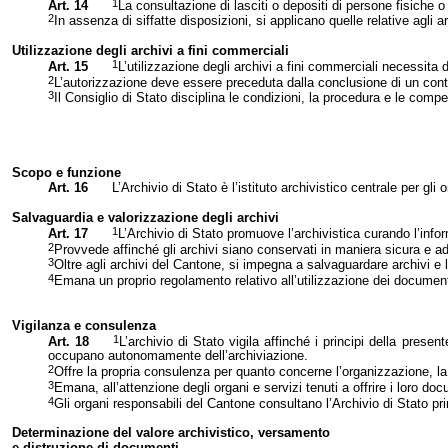
1
Art. 14
La consultazione di lasciti o depositi di persone fisiche o 
2
In assenza di siffatte disposizioni, si applicano quelle relative agli ar
Utilizzazione degli archivi a fini commerciali
1
Art. 15
L’utilizzazione degli archivi a fini commerciali necessita
2
L’autorizzazione deve essere preceduta dalla conclusione di un contrat
3
Il Consiglio di Stato disciplina le condizioni, la procedura e le compe
Scopo e funzione
Art. 16
L’Archivio di Stato è l’istituto archivistico centrale per gl
Salvaguardia e valorizzazione degli archivi
1
Art. 17
L’Archivio di Stato promuove l’archivistica curando l’info
2
Provvede affinché gli archivi siano conservati in maniera sicura e adeg
3
Oltre agli archivi del Cantone, si impegna a salvaguardare archivi e la
4
Emana un proprio regolamento relativo all’utilizzazione dei document
Vigilanza
e consulenza
1
Art. 18
L’archivio di Stato vigila affinché i principi della prese
occupano autonomamente dell’archiviazione.
2
Offre la propria consulenza per quanto concerne l’organizzazione, l
3
Emana, all’attenzione degli organi e servizi tenuti a offrire i loro d
4
Gli organi responsabili del Cantone consultano l’Archivio di Stato pr
Determinazione del valore archivistico, ver
samento
e distruzione di documenti