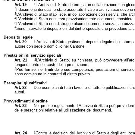
1
Art. 19
L’Archivio di Stato determina, in collaborazione con gli org
2
I documenti dei quali è stato accertato il valore archivistico devono es
3
L’Archivio di Stato stabilisce, in collaborazione con i servizi che arc
4
L’Archivio di Stato conserva provvisoriamente documenti considerati s
5
L’Archivio di Stato non distrugge alcun documento senza l’autorizzaz
6
Sono riservate le disposizioni del diritto speciale che prevedono la
Deposito legale
Art. 20
L’Archivio di Stato gestisce il deposito legale degli stampa
autore con sede o domicilio nel Cantone.
Prestazioni di servizio speciali
1
Art. 21
L’Archivio di Stato, su richiesta, può provvedere all’a
tengano conto del costo della prestazione.
2
Può fornire, nei limiti delle sue competenze, prestazioni di servizi
sono convenute in contratti di diritto privato.
Esemplari giustificativi
Art. 22
Due esemplari di tutti i lavori e di tutte le pubblicazion
autori.
Provvedimenti d’ordine
Art. 23
Nel proprio regolamento l’Archivio di Stato può prevedere
delle prescrizioni relative all’utilizzazione dei documenti.
1
Art. 24
Contro le decisioni dell’Archivio di Stato e degli enti l