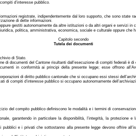
i compiti d’interesse pubblico.
nformazioni registrate, indipendentemente dal loro supporto, che sono state ra
izzazione di dette informazioni.
ppure gestiti autonomamente da altre istituzioni o da altri organi e servizi in c
uridica, politica, amministrativa, economica, sociale e culturale oppure che 
Capitolo secondo
Tutela dei documenti
chivio di Stato.
ne di documenti del Cantone risultanti dall’esecuzione di compiti federali è d
i documenti in conformità ai principi della presente legge; esse offrono all’
 corporazioni di diritto pubblico cantonale che si occupano essi stessi dell’ar
caricati di compiti d’interesse pubblico si occupano autonomamente dell’archiviaz
cizio del compito pubblico definiscono le modalità e i termini di conservazione
le, garantendo in particolare la disponibilità, l’integrità, la protezione e 
 pubblici e i privati che sottostanno alla presente legge devono offrire all’