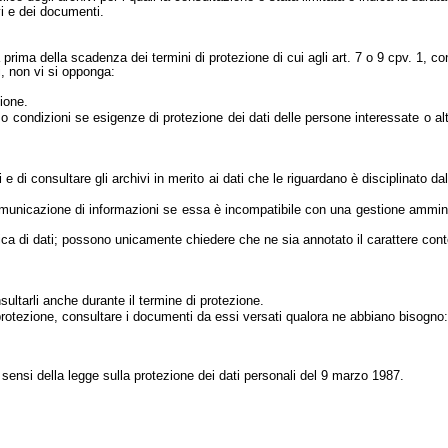
ivi e dei documenti.
rima della scadenza dei termini di protezione di cui agli art. 7 o 9 cpv. 1, cons
i, non vi si opponga:
ione.
 condizioni se esigenze di protezione dei dati delle persone interessate o alt
i e di consultare gli archivi in merito ai dati che le riguardano è disciplinato 
 la comunicazione di informazioni se essa è incompatibile con una gestione am
ica di dati; possono unicamente chiedere che ne sia annotato il carattere cont
ultarli anche durante il termine di protezione.
i protezione, consultare i documenti da essi versati qualora ne abbiano bisogno:
ai sensi della legge sulla protezione dei dati personali del 9 marzo 1987.