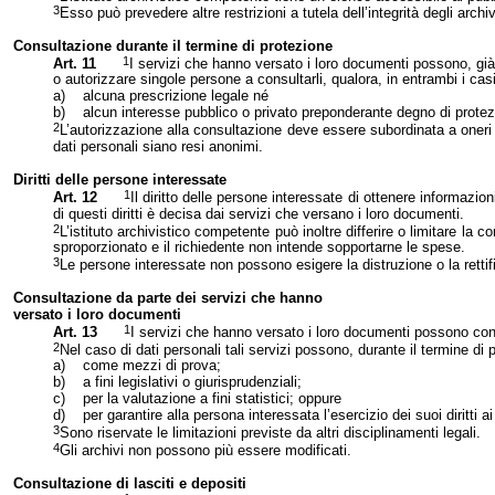
3
Esso può prevedere altre restrizioni a tutela dell’integrità degli arch
Consultazione durante il termine di protezione
1
Art. 11
I servizi che hanno versato i loro documenti possono, già p
o autorizzare singole persone a consultarli, qualora, in entrambi i cas
a)
alcuna prescrizione legale né
b)
alcun interesse pubblico o privato preponderante degno di protez
2
L’autorizzazione alla consultazione deve essere subordinata a oneri o
dati personali siano resi anonimi.
Diritti delle persone interessate
1
Art. 12
Il diritto delle persone interessate di ottenere informazion
di questi diritti è decisa dai servizi che versano i loro documenti.
2
L’istituto archivistico competente può inoltre differire o limitare
sproporzionato e il richiedente non intende sopportarne le spese.
3
Le persone interessate non possono esigere la distruzione o la rettif
Consultazione da parte dei servizi che han
no
versato i loro documenti
1
Art. 13
I servizi che hanno versato i loro documenti possono cons
2
Nel caso di dati personali tali servizi possono, durante il termine d
a)
come mezzi di prova;
b)
a fini legislativi o giurisprudenziali;
c)
per la valutazione a fini statistici; oppure
d)
per garantire alla persona interessata l’esercizio dei suoi diritti 
3
Sono riservate le limitazioni previste da altri disciplinamenti legali.
4
Gli archivi non possono più essere modificati.
Consultazione di lasciti e depositi