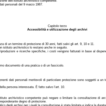
ione dell’istituto archivistico competente.
dati personali del 9 marzo 1987.
Capitolo terzo
Accessibilità e utilizzazione degli archivi
a di un termine di protezione di 30 anni, fatti salvi gli art. 9, 10 e 11.
 istituto archivistico lo restano anche in seguito.
iproduzioni e ricerche specifiche, i costi vengono fatturati in base al dispendi
ltimo documento di una pratica o di un fascicolo.
tenenti dati personali meritevoli di particolare protezione sono soggetti a un
ella persona interessata. È fatto salvo l’art. 10.
istituto archivistico competente può negare o limitare la consultazione di a
 preponderante degno di protezione.
o degli archivi per i quali la consultazione è stata limitata e indica la durata st