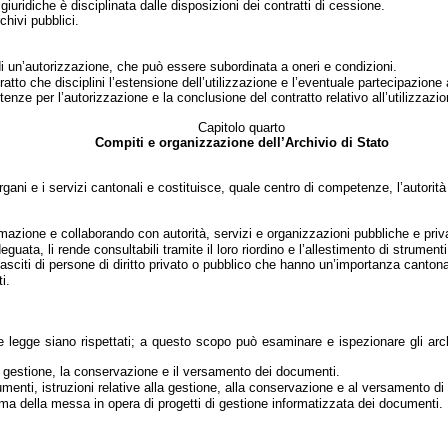
giuridiche è disciplinata dalle disposizioni dei contratti di cessione.
chivi pubblici.
 di un’autorizzazione, che può essere subordinata a oneri e condizioni.
to che disciplini l’estensione dell’utilizzazione e l’eventuale partecipazione ag
tenze per l’autorizzazione e la conclusione del contratto relativo all’utilizzazio
Capitolo quarto
Compiti e organizzazione dell’Archivio di Stato
i organi e i servizi cantonali e costituisce, quale centro di competenze, l’autori
rmazione e collaborando con autorità, servizi e organizzazioni pubbliche e priv
uata, li rende consultabili tramite il loro riordino e l’allestimento di strumen
sciti di persone di diritto privato o pubblico che hanno un’importanza cantonale. 
i.
nte legge siano rispettati; a questo scopo può esaminare e ispezionare gli archi
a gestione, la conservazione e il versamento dei documenti.
ocumenti, istruzioni relative alla gestione, alla conservazione e al versamento d
ima della messa in opera di progetti di gestione informatizzata dei documenti.