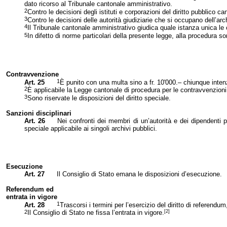
dato ricorso al Tribunale cantonale amministrativo.
2
Contro le decisioni degli istituti e corporazioni del diritto pubblic
3
Contro le decisioni delle autorità giudiziarie che si occupano dell’ar
4
Il Tribunale cantonale amministrativo giudica quale istanza unica le con
5
I
n difetto di norme particolari della presente legge, alla procedura s
Contravvenzione
1
Art. 25
È punito con una multa sino a fr. 10
'
000.– chiunque intenz
2
È applicabile la Legge cantonale di procedura per le contravvenzioni
3
Sono riservate le disposizioni del diritto speciale.
Sanzioni
disciplinari
Art. 26
Nei confronti dei membri di un’autorità e dei dipendenti pub
speciale applicabile ai singoli archivi pubblici.
Esecuzione
Art. 27
Il Consiglio di Stato emana le disposizioni d’esecuzione.
Referendum
ed
entrata
in vigore
1
Art. 28
Trascorsi i termini per l’esercizio del diritto di referendum
[2]
2
Il Consiglio di Stato ne fissa l’entrata in vigore.