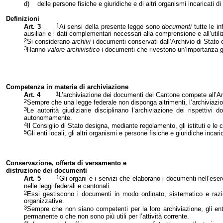
d)
delle persone fisiche e giuridiche e di altri organismi incaricati d
Definizioni
1
Art. 3
Ai sensi della presente legge sono
documenti
tutte le i
ausiliari e i dati complementari necessari alla comprensione e all’util
2
Si considerano
archivi
i documenti conservati dall’Archivio di Stato o
3
Hanno
valore archivistico
i documenti che rivestono un’importanza gi
Competenza in materia di archiviazione
1
Art. 4
L’archiviazione dei documenti del Cantone compete all’Ar
2
Sempre che una legge federale non disponga altrimenti, l’archiviazio
3
Le autorità giudiziarie disciplinano l’archiviazione dei rispettiv
autonomamente.
4
Il Consiglio di Stato designa, mediante regolamento, gli istituti e le
5
Gli enti locali, gli altri organismi e persone fisiche e giuridiche in
Conservazione, offerta di ver
samento e
distruzione dei documenti
1
Art. 5
Gli organi e i servizi che elaborano i documenti nell’eser
nelle leggi federali e cantonali.
2
Essi gestiscono i documenti in modo ordinato, sistematico e raziona
organizzative.
3
Sempre che non siano competenti per la loro archiviazione, gli enti
permanente o che non sono più utili per l’attività corrente.
4