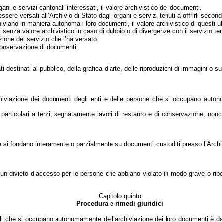
ani e servizi cantonali interessati, il valore archivistico dei documenti.
sere versati all’Archivio di Stato dagli organi e servizi tenuti a offrirli secondo
hiviano in maniera autonoma i loro documenti, il valore archivistico di questi ul
enza valore archivistico in caso di dubbio o di divergenze con il servizio tenut
ione del servizio che l’ha versato.
 conservazione di documenti.
ti destinati al pubblico, della grafica d’arte, delle riproduzioni di immagini o s
rchiviazione dei documenti degli enti e delle persone che si occupano autono
o particolari a terzi, segnatamente lavori di restauro e di conservazione, no
i che si fondano interamente o parzialmente su documenti custoditi presso l’Arc
 un divieto d’accesso per le persone che abbiano violato in modo grave o ripe
Capitolo quinto
Procedura e rimedi giuridici
ocali che si occupano autonomamente dell’archiviazione dei loro documenti è dat