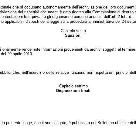
o cantonale che si occupano autonomamente dell’archiviazione dei loro documenti
chiviazione dei rispettivi documenti è dato ricorso alla Commissione di ricorso 
testazioni tra i privati e gli organismi e persone ai sensi dell’art. 2 lett. d.
ono applicabili i disposti della legge sulla procedura amministrativa del 24 set
Capitolo sesto
Sanzioni
ionalmente rende note informazioni provenienti da archivi soggetti al termine 
 del 20 aprile 2010
.
blici che, nell’esercizio delle relative funzioni, non rispettano i principi del
Capitolo settimo
Disposizioni finali
, la presente legge, con il suo allegato, è pubblicata nel Bollettino ufficiale dell