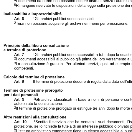
I documenti da offrire non possono essere distrutti senza l’autorizzaz
5
Rimangono riservate le disposizioni della legge sulla protezione dei 
Inalienabilità
e imprescrittibilità
1
Art. 6
Gli archivi pubblici sono inalienabili.
2
Terzi non possono acquisire gli archivi nemmeno per prescrizione.
Principio della libera consulta
zione
e termine di protezione
1
Art. 7
Gli archivi pubblici sono accessibili a tutti dopo la scadenz
2
I documenti accessibili al pubblico già prima del loro versamento a un
3
La consultazione è gratuita. Per ulteriori servizi, quali ad esempio r
competenti.
Calcolo del termine di protezione
Art. 8
Il termine di protezione decorre di regola dalla data dell’u
Termine di protezione proroga
to
per i dati
personali
1
Art. 9
Gli archivi classificati in base a nomi di persona e con
autorizzato la consultazione.
2
Il termine di protezione prorogato si estingue tre anni dopo la morte d
Altre restrizioni alla consultazione
1
Art. 10
Sentito il servizio che ha versato i suoi documenti, l’
protezione, se lo richiede la tutela di un interesse pubblico o privato
2
L’istituto archivistico competente tiene un elenco accessibile al pubblic