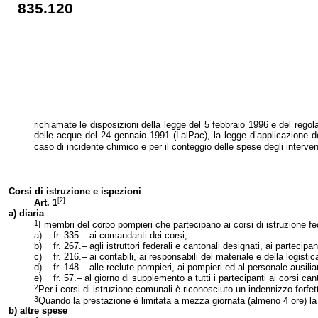
835.120
richiamate le disposizioni della legge del 5 febbraio 1996 e del regol
delle acque del 24 gennaio 1991 (LalPac), la legge d’applicazione del
caso di incidente chimico e per il conteggio delle spese degli interve
Corsi di istruzione e ispezioni
[2]
Art. 1
a) diaria
1
I membri del corpo pompieri che partecipano ai corsi di istruzione fede
a)
fr. 335.– ai comandanti dei corsi;
b)
fr. 267.– agli istruttori federali e cantonali designati, ai partecipa
c)
fr. 216.– ai contabili, ai responsabili del materiale e della logistic
d)
fr. 148.– alle reclute pompieri, ai pompieri ed al personale ausiliar
e)
fr. 57.– al giorno di supplemento a tutti i partecipanti ai corsi can
2
Per i corsi di istruzione comunali è riconosciuto un indennizzo forfet
3
Quando la prestazione è limitata a mezza giornata (almeno 4 ore) la d
b) altre spese