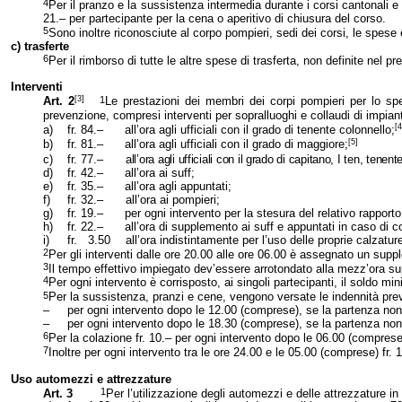
4
Per il pranzo e la sussistenza intermedia durante i corsi cantonali e re
21.– per partecipante per la cena o aperitivo di chiusura del corso.
5
Sono inoltre riconosciute al corpo pompieri, sedi dei corsi, le spese e
c) trasferte
6
Per il rimborso di tutte le altre spese di trasferta, non definite nel
Interventi
[3]
1
Art. 2
Le prestazioni dei membri dei corpi pompieri per lo spegn
prevenzione, compresi interventi per sopralluoghi e collaudi di impiant
[4
a)
fr. 84.–
all’ora agli ufficiali con il grado di tenente colonnello;
[5]
b)
fr. 81.–
all’ora agli ufficiali con il grado di maggiore;
c)
fr. 77.–
all’ora agli ufficiali con il grado di capitano, I ten, tenen
d)
fr. 42.–
all’ora ai suff;
e)
fr. 35.–
all’ora agli appuntati;
f)
fr. 32.–
all’ora ai pompieri;
g)
fr. 19.–
per ogni intervento per la stesura del relativo rapporto
h)
fr. 22.–
all’ora di supplemento ai suff e appuntati in caso di c
i)
fr. 3.50
all’ora indistintamente per l’uso delle proprie calzature
2
Per gli interventi dalle ore 20.00 alle ore 06.00 è assegnato un supple
3
Il tempo effettivo impiegato dev’essere arrotondato alla mezz’ora su
4
Per ogni intervento è corrisposto, ai singoli partecipanti, il soldo m
5
Per la sussistenza, pranzi e cene, vengono versate le indennità prev
–
per ogni intervento dopo le 12.00 (comprese), se la partenza no
–
per ogni intervento dopo le 18.30 (comprese), se la partenza no
6
Per la colazione fr. 10.– per ogni intervento dopo le 06.00 (compres
7
Inoltre per ogni intervento tra le ore 24.00 e le 05.00 (comprese) fr. 
Uso automezzi e attrezzature
1
Art. 3
Per l’utilizzazione degli automezzi e delle attrezzature i