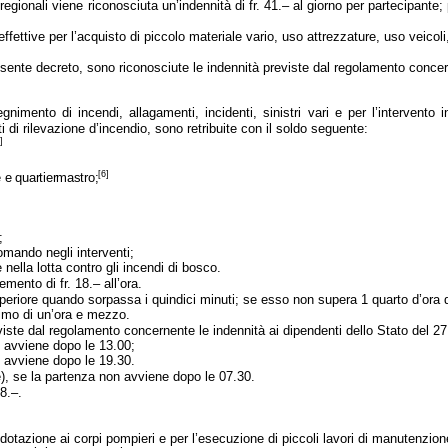
gionali viene riconosciuta un’indennità di fr. 41.– al giorno per partecipante; pe
ffettive per l’acquisto di piccolo materiale vario, uso attrezzature, uso veicoli,
 presente decreto, sono riconosciute le indennità previste dal regolamento conce
imento di incendi, allagamenti, incidenti, sinistri vari e per l’intervento i
i di rilevazione d’incendio,
sono retribuite con il soldo seguente:
]
[6]
te e quartiermastro;
;
omando negli interventi;
 nella lotta contro gli incendi di bosco.
mento di fr. 18.– all’ora.
periore quando sorpassa i quindici minuti; se esso non supera 1 quarto d’ora d
inimo di un’ora e mezzo.
iste dal regolamento concernente le indennità ai dipendenti dello Stato del 2
n avviene dopo le 13.00;
n avviene dopo le 19.30.
e), se la partenza non avviene dopo le 07.30.
18.–.
n dotazione ai corpi pompieri e per l’esecuzione di piccoli lavori di manutenzi