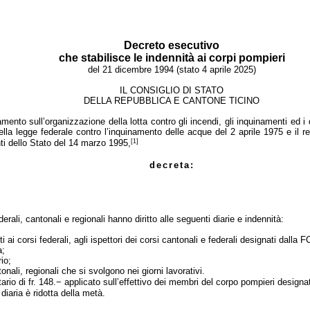
Decreto esecutivo
che stabilisce le indennità ai corpi pompieri
del 21 dicembre 1994 (stato 4 aprile 2025)
IL CONSIGLIO DI STATO
DELLA REPUBBLICA E CANTONE TICINO
amento sull’organizzazione della lotta contro gli incendi, gli inquinamenti ed i
la legge federale contro l’inquinamento delle acque del 2 aprile 1975 e il reg
[1]
nti dello Stato del 14 marzo 1995,
decreta:
rali, cantonali e regionali hanno diritto alle seguenti diarie e indennità:
nti ai corsi federali, agli ispettori dei corsi cantonali e federali designati dalla 
a;
io;
tonali, regionali che si svolgono nei giorni lavorativi.
tario di fr. 148.− applicato sull’effettivo dei membri del corpo pompieri designa
iaria è ridotta della metà.