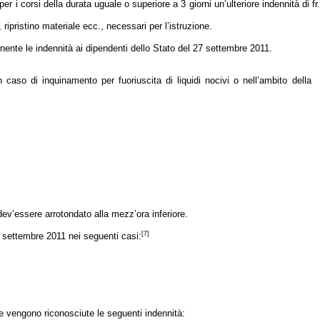
r i corsi della durata uguale o superiore a 3 giorni un’ulteriore indennità di fr.
 ripristino materiale ecc., necessari per l’istruzione.
rnente le indennità ai dipendenti dello Stato del 27 settembre 2011.
n caso di inquinamento per fuoriuscita di liquidi nocivi o nell’ambito della
ev’essere arrotondato alla mezz’ora inferiore.
[7]
7 settembre 2011 nei seguenti casi:
one vengono riconosciute le seguenti indennità: