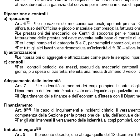
attrezzature ed alla garanzia del servizio per interventi in caso d’inq
Riparazione e controlli
a) riparazioni
[12]
1
Art. 6
Le riparazioni dei meccanici cantonali, operanti presso l’O
all’ora (uso dell’Officina e piccolo materiale compreso); la fatturazione
2
Le prestazioni dei meccanici dei Centri di soccorso per le riparazio
fatturazione delle prestazioni deve avvenire sulla base di cartelle di la
3
Per i corpi pompieri di categoria B e C, per semplici riparazioni, ese
4
Per tutti gli altri lavori viene riconosciuta un’indennità di fr. 30.– all’ora 
b) autorizzazioni
5
Le riparazioni di aggregati e attrezzature come pure le semplici ripar
c) controlli
6
Per i controlli periodici dei mezzi, eseguiti dai meccanici cantonali 
giorno, più spese di trasferta, ritenuta una media di almeno 3 veicoli c
Adeguamento delle indennità
1
Art. 7
Le indennità ai membri dei corpi pompieri fissate, dagli
Dipartimento del territorio
è autorizzato ad adeguarle ogni qualvolta l’au
2
Il Dipartimento delle finanze e dell’economia d’intesa con il Dipartim
Finanziamento
[14]
1
Art. 8
In caso di inquinamenti e incidenti chimici il versamento 
competenza della Sezione per la protezione dell’aria, dell’acqua e del
2
Per gli altri interventi il versamento delle indennità ai corpi pompieri, co
[15]
Entrata in vigore
Art. 9
Il presente decreto, che abroga quello del 12 dicembre 1990,