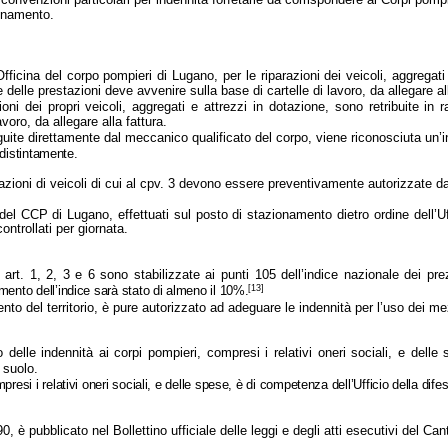
uinamento.
fficina del corpo pompieri di Lugano, per le riparazioni dei veicoli, aggregati 
 delle prestazioni deve avvenire sulla base di cartelle di lavoro, da allegare all
ni dei propri veicoli, aggregati e attrezzi in dotazione, sono retribuite in r
voro, da allegare alla fattura.
guite direttamente dal meccanico qualificato del corpo, viene riconosciuta un’in
indistintamente.
azioni di veicoli di cui al cpv. 3 devono essere preventivamente autorizzate dall
del CCP di Lugano, effettuati sul posto di stazionamento dietro ordine dell’Uffi
ontrollati per giornata.
 art. 1, 2, 3 e 6 sono stabilizzate ai punti 105 dell’indice nazionale dei pr
[13]
mento dell’indice sarà stato di almeno il 10%.
ento del territorio, è pure autorizzato ad adeguare le indennità per l’uso dei 
delle indennità ai corpi pompieri, compresi i relativi oneri sociali, e delle 
 suolo.
mpresi i relativi oneri sociali, e delle spese, è di competenza dell’Ufficio della difes
 è pubblicato nel Bollettino ufficiale delle leggi e degli atti esecutivi del Ca