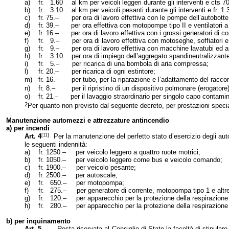
a)
fr. 1.60
al km per veicoli leggeri durante gli interventi e cts 7
b)
fr. 3.10
al km per veicoli pesanti durante gli interventi e fr. 1.
c)
fr. 75.–
per ora di lavoro effettiva con le pompe dell’autobott
d)
fr. 39.–
per ora effettiva con motopompe tipo II e ventilatori a
e)
fr. 16.–
per ora di lavoro effettiva con i grossi generatori di 
f)
fr. 9.–
per ora di lavoro effettiva con motoseghe, soffiatori e 
g)
fr. 9.–
per ora di lavoro effettiva con macchine lavatubi ed a
h)
fr. 3.10
per ora di impiego dell’aggregato spandineutralizzante 
i)
fr. 5.–
per ricarica di una bombola di aria compressa;
l)
fr. 20.–
per ricarica di ogni estintore;
m)
fr. 16.–
per tubo, per la riparazione e l’adattamento del racco
n)
fr. 8.–
per il ripristino di un dispositivo polmonare (erogatore)
o)
fr. 21
.–
per il lavaggio straordinario per singolo capo contami
2
Per quanto non previsto dal seguente decreto, per prestazioni special
Manutenzione automezzi e attrezzature antincendio
a) per incendi
[11]
Art. 4
Per la manutenzione del perfetto stato d’esercizio degli aut
le seguenti indennità:
a)
fr. 1250.–
per veicolo leggero a quattro ruote motrici;
b)
fr. 1050.–
per veicolo leggero come bus e veicolo comando;
c)
fr. 1900.–
per veicolo pesante;
d)
fr. 2500.–
per autoscale;
e)
fr. 650.–
per motopompa;
f)
fr. 275.–
per generatore di corrente, motopompa tipo 1 e al
g)
fr. 120.–
per apparecchio per la protezione della respirazione
h)
fr. 280.–
per apparecchio per la protezione della respirazione a
b) per inquinamento
Art. 5
Resta riservata al Consiglio di Stato la facoltà di stipular