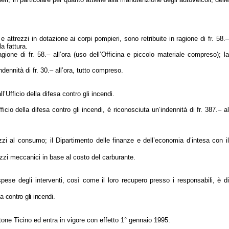
e attrezzi in dotazione ai corpi pompieri, sono retribuite in ragione di fr. 58.
a fattura.
agione di fr. 58.– all’ora (uso dell’Officina e piccolo materiale compreso); la
dennità di fr. 30.– all’ora, tutto compreso.
’Ufficio della difesa contro gli incendi.
cio della difesa contro gli incendi, è riconosciuta un’indennità di fr. 387.– al
ezzi al consumo; il Dipartimento delle finanze e dell’economia d’intesa con il
mezzi meccanici in base al costo del carburante.
spese degli interventi, così come il loro recupero presso i responsabili, è d
a contro gli incendi.
ntone Ticino ed entra in vigore con effetto 1° gennaio 1995.