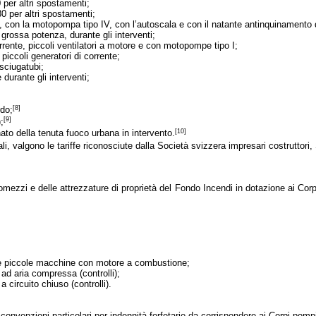
0 per altri spostamenti;
30 per altri spostamenti;
e, con la motopompa tipo IV, con l’autoscala e con il natante antinquinamento d
 grossa potenza, durante gli interventi;
corrente, piccoli ventilatori a motore e con motopompe tipo I;
piccoli generatori di corrente;
sciugatubi;
durante gli interventi;
[8]
rdo;
[9]
;
[10]
nato della tenuta fuoco urbana in intervento
.
i, valgono le tariffe riconosciute dalla Società svizzera impresari costruttori,
omezzi e delle attrezzature di proprietà del Fondo Incendi in dotazione ai Cor
tre piccole macchine con motore a combustione;
 ad aria compressa (controlli);
 circuito chiuso (controlli).
e convenzioni particolari per indennità forfetarie da corrispondere ai Corpi pomp