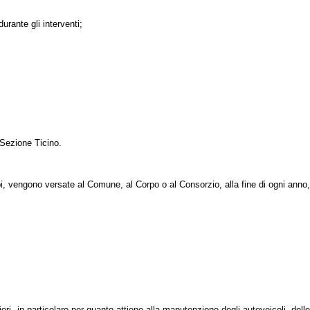
urante gli interventi;
 Sezione Ticino.
pi, vengono versate al Comune, al Corpo o al Consorzio, alla fine di ogni anno
ieri, in particolare per quanto attiene alla manutenzione degli autoveicoli, dell