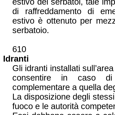
estivo dei serbatoi, tale im
di raffreddamento di eme
es
tivo è ottenuto per mezz
serbatoio.
610
Idranti
Gli idranti installati sull’
area
cons
entire in caso d
complementare a quella degli
La disposizione
degli stessi 
fuoco e le autorità competen