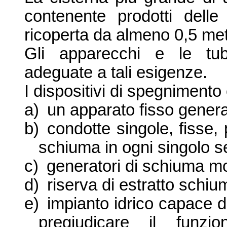
contenente prodotti dell
ricoperta da almeno
0,5 met
Gli apparecchi e le tub
adeguate a tali esigenze.
I dispositivi di spegniment
a)
un apparato fisso genera
b)
condotte singole, fisse, p
schiuma in ogni singolo s
c)
generatori di schiuma mo
d)
riserva di estratto schi
e)
impianto idrico capace d
pregiudicare il funzi