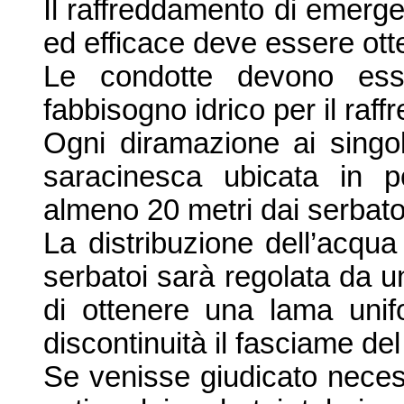
Il raffreddamento di emerge
ed efficace deve essere otte
Le condotte devono esse
fabbisogno idrico per il raf
Ogni diramazione ai singol
saracinesca ubicata in po
almeno
20 metri
dai serbato
La distribuzione dell’
acqua 
serbatoi sarà regolata da 
d
i ottenere una lama unif
discontinuità il fasciame del
Se venisse giudicato neces