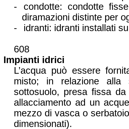
-
condotte: condotte fiss
diramazioni distinte per o
-
id
ranti: idranti installati sul
608
Impianti idrici
L’
acqua può essere fornit
misto; in relazione alla 
sottosu
olo, presa fissa da
allacciamento ad un acquedo
mezzo di vasca o serbatoio 
dimensionati).