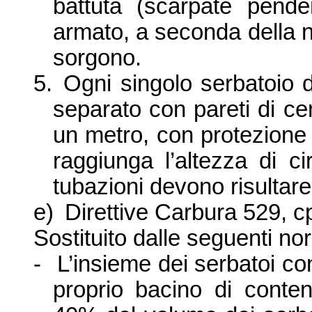
battuta (scarpate pend
armato, a seconda della na
sorgono.
5.
Ogni singolo serbatoio d
separato con pa
reti di c
un metro, con protezione 
raggiunga l’
altezza di c
tubazioni devono risultare 
e)
Direttive Carbura 529, cp
Sostituito dalle seguenti no
-
L’
insieme dei serbatoi co
proprio bacino di conte