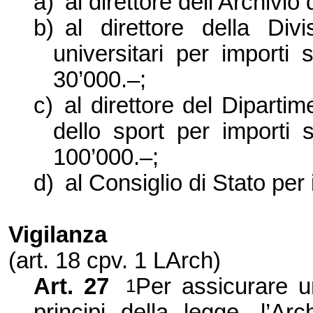
a)
al direttore dell’Archivio 
b)
al direttore della Div
universitari per importi 
30’000.–;
c)
al direttore del Dipartim
dello sport per importi s
100’000.–;
d)
al Consiglio di Stato per 
Vigilanza
(art. 18 cpv. 1 LArch)
Art. 27
Per assicurare un
1
principi della legge, l’Ar