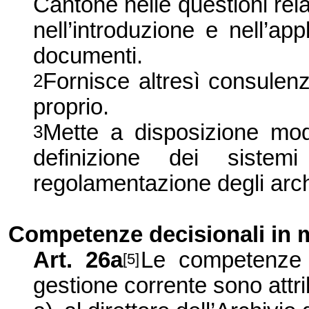
Cantone nelle questioni rela
nell’introduzione e nell’ap
documenti.
Fornisce altresì consulenza
2
proprio.
Mette a disposizione mode
3
definizione dei sistem
regolamentazione degli arch
Competen
ze decisionali in 
Art. 26a
Le competenze d
[5]
gestione corrente sono attr