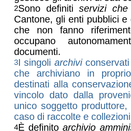
Sono definiti
servizi che
2
Cantone, gli enti pubblici e
che non fanno riferiment
occupano autonomamente
documenti.
I singoli
archivi
conservati d
3
che archiviano in propr
destinati alla conservazio
vincolo dato dalla proveni
unico soggetto produttore, o
caso di raccolte e collezioni
È definito
archivio ammini
4