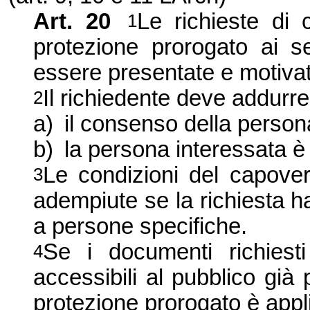
Art. 20
Le richieste di 
1
protezione prorogato ai se
essere presentate e motivate
Il richiedente deve addurre
2
a)
il consenso della person
b)
la persona interessata è
Le condizioni del capov
3
adempiute se la richiesta ha
a persone specifiche.
Se i documenti richiesti
4
accessibili al pubblico già
protezione prorogato è applic