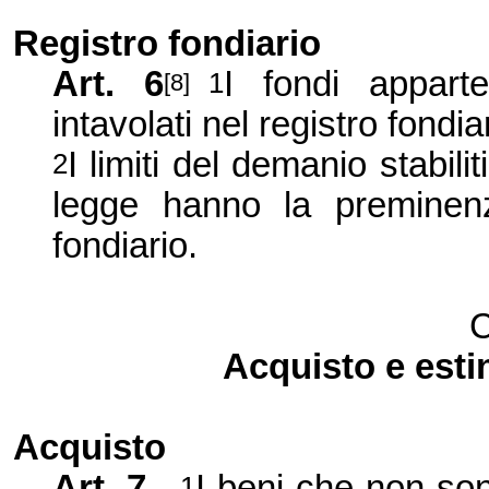
Registro fondiario
Art. 6
I fondi appart
1
[8]
intavolati nel registro fondia
I limiti del demanio stabili
2
legge hanno la preminenza
fondiario.
C
Acquisto e esti
Acquisto
Art. 7
I beni che non son
1