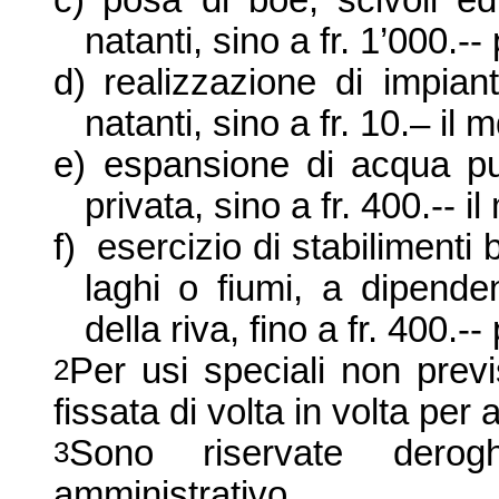
c)
posa di boe, scivoli ed 
natanti, sino a fr. 1’000.--
d)
realizzazione di impiant
natanti, sino a fr. 10.– il 
e)
espansione di acqua pubb
privata, sino a fr. 400.-- il
f)
esercizio di stabilimenti
laghi o fiumi, a dipende
della riva, fino a fr. 400.--
Per usi speciali non previ
2
fissata di volta in volta per
Sono riservate derogh
3
amministrativo.