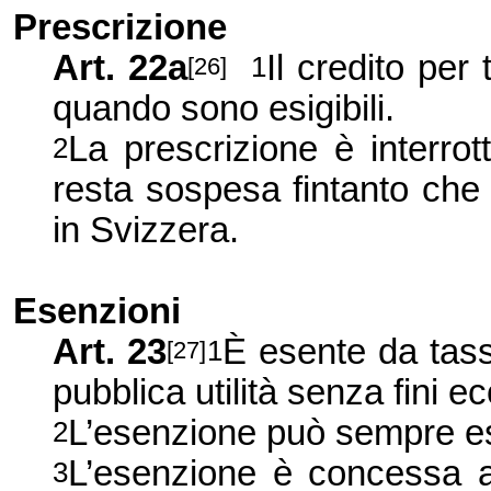
Prescrizione
Art. 22a
Il credito per
1
[26]
quando sono esigibili.
La prescrizione è interrot
2
resta sospesa fintanto che
in Svizzera.
Esenzioni
Art. 23
È esente da tass
1
[27]
pubblica utilità senza fini e
L’esenzione può sempre e
2
L’esenzione è concessa al
3