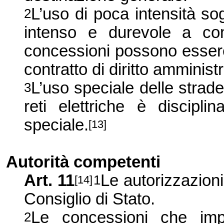
L’uso di poca intensità so
2
intenso e durevole a con
concessioni possono essere
contratto di diritto amministr
L’uso speciale delle strade
3
reti elettriche è discipli
speciale.
[13]
Autorità competenti
Art. 11
Le autorizzazioni
1
[14]
Consiglio di Stato.
Le concessioni che impl
2