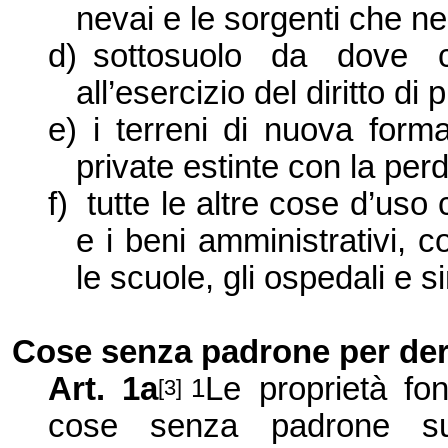
nevai e le sorgenti che n
d)
sottosuolo da dove ce
all’esercizio del diritto di
e)
i terreni di nuova form
private estinte con la perd
f)
tutte le altre cose d’us
e i beni amministrativi, c
le scuole, gli ospedali e si
Cose senza padrone per der
Art. 1a
Le proprietà fon
1
[3]
cose senza padrone susc