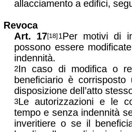
allacciamento a edifici, seg
Revoca
Art. 17
Per motivi di i
1
[18]
possono essere modificate
indennità.
In caso di modifica o re
2
beneficiario è corrisposto
disposizione dell’atto stess
Le autorizzazioni e le c
3
tempo e senza indennità se
inveritiere o se il benefici