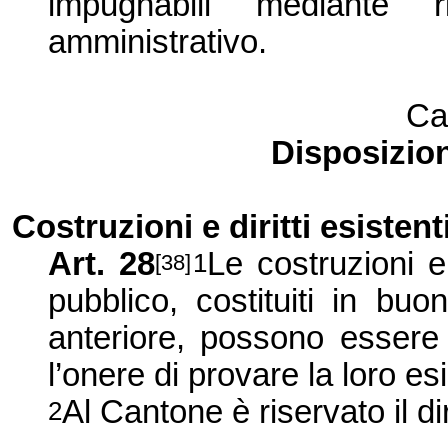
impugnabili mediante r
amministrativo.
Cap
Disposizioni
Costruzioni e diritti esistent
Art. 28
Le costruzioni e 
1
[38]
pubblico, costituiti in bu
anteriore, possono essere 
l’onere di provare la loro es
Al Cantone è riservato il di
2