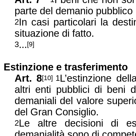
parte del demanio pubblico 
In casi particolari la dest
2
situazione di fatto.
...
3
[9]
Estinzione e trasferimento
Art. 8
L’estinzione dell
1
[10]
altri enti pubblici di beni
demaniali del valore superi
del Gran Consiglio.
Le altre decisioni di es
2
demanialità sono di compete