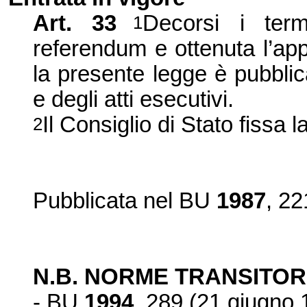
Art. 33
Decorsi i termi
1
referendum e ottenuta l’ap
la presente legge è pubblicat
e degli atti esecutivi.
Il Consiglio di Stato fissa l
2
Pubblicata nel BU
1987
, 22
N.B. NORME TRANSITOR
- BU
1994
, 289 (21 giugno 