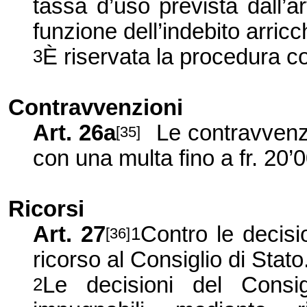
tassa d’uso prevista dall’
funzione dell’indebito arric
È riservata la procedura c
3
Contravvenzioni
Art. 26a
Le contravvenz
[35]
con una multa fino a fr. 20’0
Ricorsi
Art. 27
Contro le decisi
1
[36]
ricorso al Consiglio di Stato
Le decisioni del Consi
2