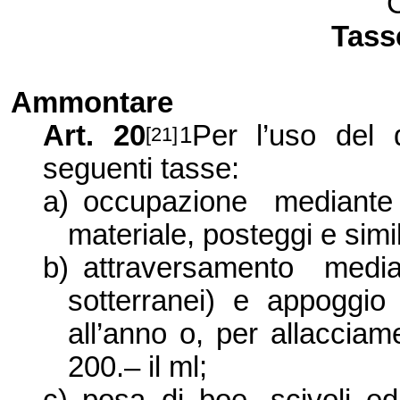
C
Tass
Ammontare
Art. 20
Per l’uso del
1
[21]
seguenti tasse:
a)
occupazione mediante 
materiale, posteggi e simili
b)
attraversamento med
sotterranei) e appoggio 
all’anno o, per allacciame
200.– il ml;