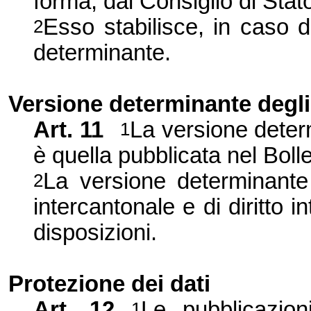
forma, dal Consiglio di Stat
Esso stabilisce, in caso d
2
determinante.
Versione
determinante degli 
Art. 11
La versione determ
1
è quella pubblicata nel Bollet
La versione determinante d
2
intercantonale e di diritto in
disposizioni.
Protezione dei dati
Art. 12
Le pubblicazion
1