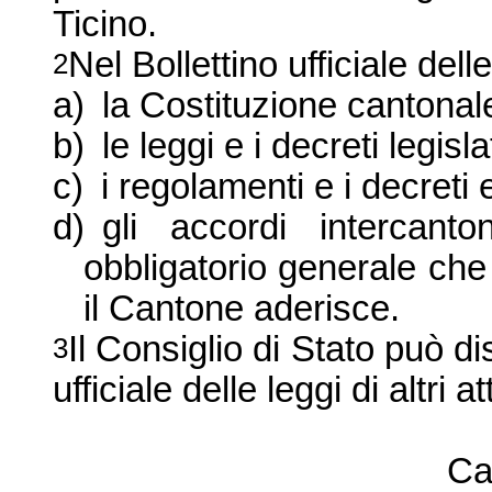
Ticino.
Nel Bollettino ufficiale dell
2
a)
la Costituzione
cantonal
b)
le leggi e i decreti legislat
c)
i regolamenti e i decreti 
d)
gli accordi intercanto
obbligatorio generale che
il Cantone aderisce.
Il Consiglio di Stato può di
3
ufficiale delle leggi di altri a
C
a