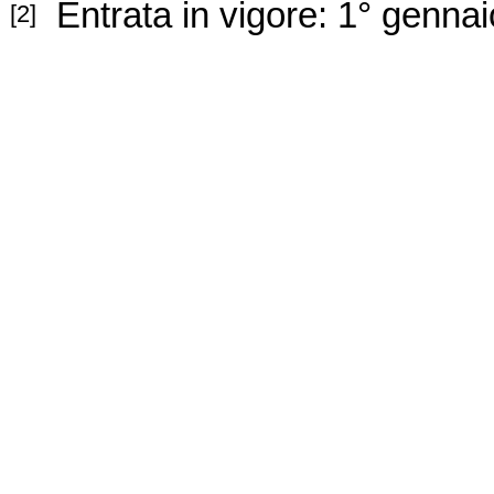
Ent
rata in vigore: 1° genna
[2]