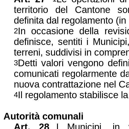
territorio del Cantone so
definita dal regolamento (in 
In occasione della revisi
2
definisce, sentiti i Municipi
terreni, suddivisi in compre
Detti valori vengono defin
3
comunicati regolarmente dagl
nuova contrattazione nel C
Il regolamento stabilisce l
4
Autorità comunali
Art. 28
I Municipi, in 