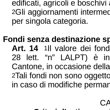
edificati, agricoli e bosch
Gli aggiornamenti interme
2
per singola categoria.
Fondi senza destinazione sp
Art. 14
Il valore dei fon
1
28 lett. “n” LALPT) è in
Cantone, in occasione della
Tali fondi non sono oggett
2
in caso di modifiche perman
CA