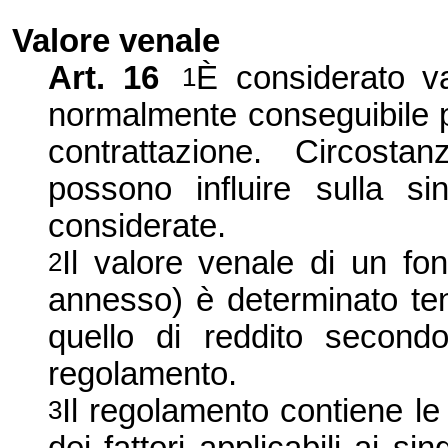
Valore venale
Art. 16
È considerato v
1
normalmente conseguibile p
contrattazione. Circost
possono influire sulla s
considerate.
Il valore venale di un fon
2
annesso) è determinato ten
quello di reddito second
regolamento.
Il regolamento contiene le
3