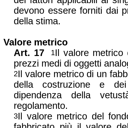
dei fattori applicabili ai sin
devono essere forniti dai pro
della stima.
Valore metrico
Art. 17
Il valore metrico 
1
prezzi medi di oggetti analo
Il valore metrico di un fab
2
della costruzione e dei
dipendenza della vetust
regolamento.
Il valore metrico del fond
3
fabbricato più il valore d