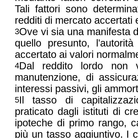
Tali fattori sono determin
redditi di mercato accertati e
Ove vi sia una manifesta di
3
quello presunto, l'autorit
accertato ai valori normalm
Dal reddito lordo non 
4
manutenzione, di assicura
interessi passivi, gli ammor
Il tasso di capitalizza
5
praticato dagli istituti di c
ipoteche di primo rango, ca
più un tasso aggiuntivo. I c