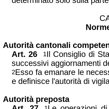
determinato solo sulla parte 
C
Norme
Autorità cantonali competen
Art. 26
Il Consiglio di St
1
successivi aggiornamenti del
Esso fa emanare le necess
2
e definisce l'autorità di vigil
Autorità preposta
Art. 27
Le operazioni di 
1