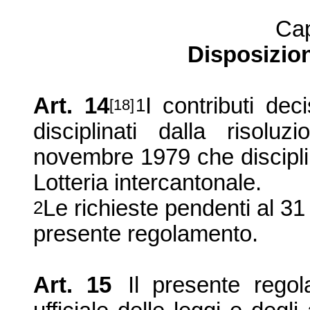
Cap
Disposizioni
Art. 14
I contributi de
1
[18]
disciplinati dalla risol
novembre 1979 che disciplin
Lotteria intercantonale.
Le richieste pendenti al 3
2
presente regolamento.
Art. 15
Il presente regol