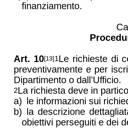
finanziamento.
Ca
Procedu
Art. 10
Le richieste di 
1
[13]
preventivamente e per iscrit
Dipartimento o dall’Ufficio.
La richiesta deve in partic
2
a)
le informazioni sui richi
b)
la descrizione dettaglia
obiettivi perseguiti e dei d