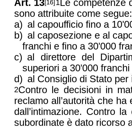
Art. 13
Le competenze dec
1
[16]
sono attribuite come segue:
a)
al capoufficio fino a 10'0
b)
al caposezione e al capou
franchi e fino a 30'000 fra
c)
al direttore del Dipart
superiori a 30'000 franchi
d)
al Consiglio di Stato per
Contro le decisioni in mat
2
reclamo all’autorità che ha
dall’intimazione. Contro la
subordinate è dato ricorso a