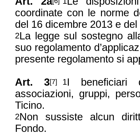
Art. 2a
Le disposizio
1
[6]
coordinate con le norme de
del 16 dicembre 2013 e del
La legge sul sostegno all
2
suo regolamento d’applicaz
presente regolamento si appl
Art. 3
I beneficiari
1
[7]
associazioni, gruppi, pers
Ticino.
Non sussiste alcun diritt
2
Fondo.