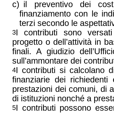
c)
il preventivo dei cos
finanziamento con le indic
terzi secondo le aspettativ
I contributi sono versat
3
progetto o dell’attività in
finali. A giudizio dell’Uf
sull’ammontare dei contributi 
I contributi si calcolano d
4
finanziarie dei richiedent
prestazioni dei comuni, di al
di istituzioni nonché a pres
I contributi possono esser
5