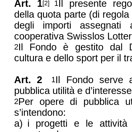
Art. 1
Il presente rego
1
[2]
della quota parte (di regol
degli importi assegnati
cooperativa Swisslos Lotter
Il Fondo è gestito dal D
2
cultura e dello sport per il t
Art. 2
Il Fondo serve 
1
pubblica utilità e d’interess
Per opere di pubblica ut
2
s’intendono:
a)
i progetti e le attivit