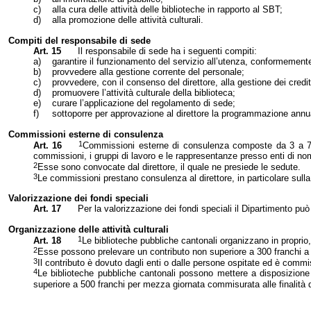
c)
alla cura delle attività delle biblioteche in rapporto al SBT;
d)
alla promozione delle attività culturali.
Compiti del responsabile di sede
Art. 15
Il responsabile di sede ha i seguenti compiti:
a)
garantire il funzionamento del servizio all’utenza, conformemente
b)
provvedere alla gestione corrente del personale;
c)
provvedere, con il consenso del direttore, alla gestione dei credi
d)
promuovere l’attività culturale della biblioteca;
e)
curare l’applicazione del regolamento di sede;
f)
s
ottoporre per approvazione al direttore la programmazione annuale
Commissioni esterne di consulenza
1
Art. 16
Commissioni esterne di consulenza composte da 3 a 7 
commissioni, i gruppi di lavoro e le rappresentanze presso enti di no
2
Esse sono convocate dal direttore, il quale ne presiede le sedute.
3
Le commissioni prestano consulenza al direttore, in particolare sulla po
Valorizzazione dei fondi speciali
Art. 17
Per la valorizzazione dei fondi speciali il Dipartimento pu
Organizzazione delle attività culturali
1
Art. 18
Le biblioteche pubbliche cantonali organizzano in proprio,
2
Esse possono prelevare un contributo non superiore a 300 franchi a pa
3
Il contributo è dovuto dagli enti o dalle persone ospitate ed è commis
4
Le biblioteche pubbliche cantonali possono mettere a disposizione 
superiore a 500 franchi per mezza giornata commisurata alle finalità de