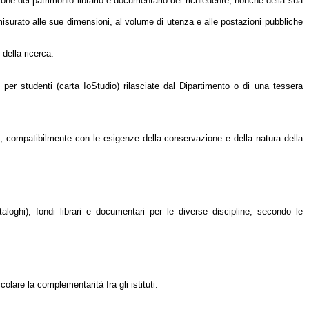
ione del patrimonio librario e documentario del richiedente, nonché della sua
isurato alle sue dimensioni, al volume di utenza e alle postazioni pubbliche
della ricerca.
per studenti (carta IoStudio) rilasciate dal Dipartimento o di una tessera
o, compatibilmente con le esigenze della conservazione e della natura della
aloghi), fondi librari e documentari per le diverse discipline, secondo le
olare la complementarità fra gli istituti.