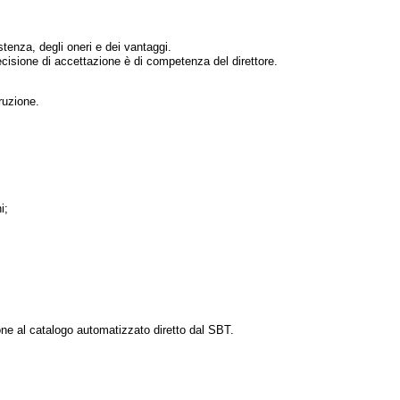
stenza, degli oneri e dei vantaggi.
decisione di accettazione è di competenza del direttore.
truzione.
i;
one al catalogo automatizzato diretto dal SBT.