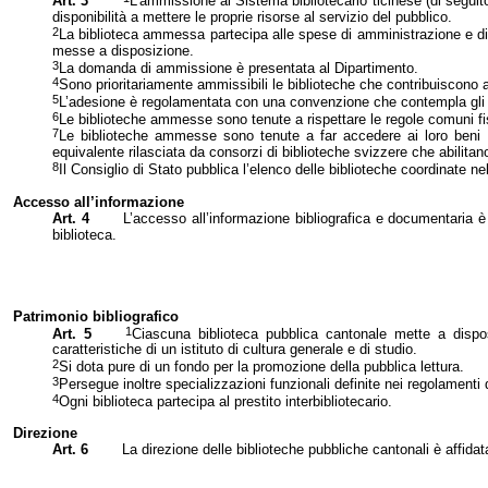
Art. 3
L’ammissione al Sistema bibliotecario ticinese (di seguit
disponibilità a mettere le proprie risorse al servizio del pubblico.
2
La biblioteca ammessa partecipa alle spese di amministrazione e di 
messe a disposizione.
3
La domanda di ammissione è presentata al Dipartimento.
4
Sono prioritariamente ammissibili le biblioteche che contribuiscono al
5
L’adesione è regolamentata con una convenzione che contempla gli ap
6
Le biblioteche ammesse sono tenute a rispettare le regole comuni f
7
Le biblioteche ammesse sono tenute a far accedere ai loro beni e 
equivalente rilasciata da consorzi di biblioteche svizzere che abilitano
8
Il Consiglio di Stato pubblica l’elenco delle biblioteche coordinate n
Accesso all’informazione
Art. 4
L’accesso all’informazione bibliografica e documentaria è
biblioteca.
Patrimonio bibliografico
1
Art. 5
Ciascuna biblioteca pubblica cantonale mette a disposi
caratteristiche di un istituto di cultura generale e di studio.
2
Si dota pure di un fondo per la promozione della pubblica lettura.
3
Persegue inoltre specializzazioni funzionali definite nei regolamenti 
4
Ogni biblioteca partecipa al prestito interbibliotecario.
Direzione
Art. 6
La direzione delle biblioteche pubbliche cantonali è affidata