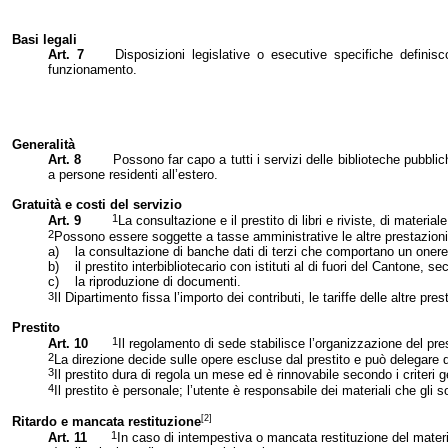
Basi legali
Art. 7
Disposizioni legislative o esecutive specifiche definisc
funzionamento.
Generalità
Art. 8
Possono far capo a tutti i servizi delle biblioteche pubbli
a persone residenti all’estero.
Gratuità e costi del servizio
1
Art. 9
La consultazione e il prestito di libri e riviste, di materia
2
Possono essere soggette a tasse amministrative le altre prestazioni,
a)
la consultazione di banche dati di terzi che comportano un onere 
b)
il prestito interbibliotecario con istituti al di fuori del Cantone, s
c)
la riproduzione di documenti.
3
Il Dipartimento fissa l’importo dei contributi, le tariffe delle altre p
Prestito
1
Art. 10
Il regolamento di sede stabilisce l’organizzazione del prest
2
La direzione decide sulle opere escluse dal prestito e può delegare 
3
Il prestito dura di regola un mese ed è rinnovabile secondo i criteri ge
4
Il prestito è personale; l’utente è responsabile dei materiali che gli so
[2]
Ritardo e mancata restituzione
1
Art. 11
In caso di intempestiva o mancata restituzione del materi