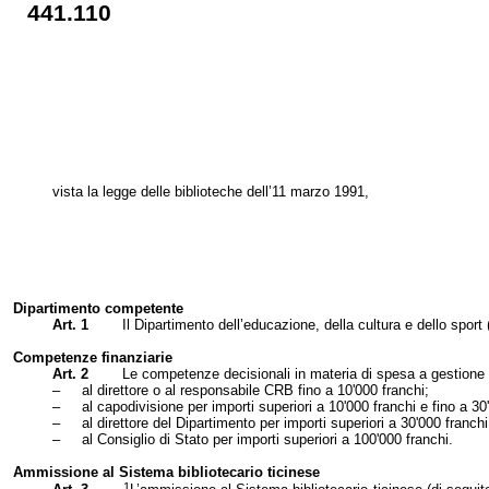
441.110
vista la legge delle biblioteche dell’11 marzo 1991,
Dipartimento competente
Art. 1
Il Dipartimento dell’educazione, della cultura e dello spor
Competenze finanziarie
Art. 2
Le competenze decisionali in materia di spesa a gestione
–
al direttore o al responsabile CRB fino a 10'000 franchi;
–
al capodivisione per importi superiori a 10'000 franchi e fino a 30
–
al direttore del Dipartimento per importi superiori a 30'000 franchi
–
al Consiglio di Stato per importi superiori a 100'000 franchi.
Ammissione al Sistema bibliotecario ticinese
1