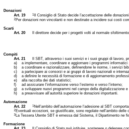
Donazioni
1
Art. 19
Il Consiglio di Stato decide l’accettazione delle donazion
2
Per donazioni non vincolanti e non destinate a incidere sui costi com
Scarti
Art. 20
Il direttore decide per i progetti volti al normale sfoltimen
Compiti
Art. 21
Il SBT, attraverso i suoi servizi e i suoi gruppi di lavoro, p
a)
a implementare, coordinare e aggiornare i programmi informatici p
b)
a coordinare e razionalizzare, definendone le norme, i servizi bibl
c)
a partecipare ai consorzi e ai gruppi di lavoro nazionali e internaz
d)
a definire le necessità di formazione e di aggiornamento professio
e)
alla raccolta dei dati statistici;
f)
ad assicurare l’informazione verso l’esterno e verso l’interno;
g)
a sviluppare nuovi programmi nel campo della digitalizzazione e d
h)
a preavvisare all’autorità superiore le donazioni importanti.
Automazione
1
Art. 22
Nell’ambito dell’automazione l’adesione al SBT comporta i
2
Eventuali eccezioni, se giustificate, sono regolate nell’ambito delle
3
La Tessera Utente SBT è emessa dal Sistema, il Dipartimento ne fis
Formazione
Art. 23
Il Consiglio di Stato può istituire, sostenere o delegare cor