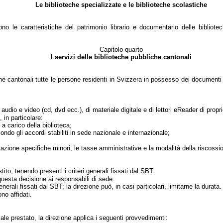
Le biblioteche specializzate e le biblioteche scolastiche
ono le caratteristiche del patrimonio librario e documentario delle bibliote
Capitolo quarto
I servizi delle biblioteche pubbliche cantonali
che cantonali tutte le persone residenti in Svizzera in possesso dei documenti d
le audio e video (cd, dvd ecc.), di materiale digitale e di lettori eReader di prop
 in particolare:
a carico della biblioteca;
econdo gli accordi stabiliti in sede nazionale e internazionale;
restazione specifiche minori, le tasse amministrative e la modalità della riscossi
ito, tenendo presenti i criteri generali fissati dal SBT.
questa decisione ai responsabili di sede.
nerali fissati dal SBT; la direzione può, in casi particolari, limitarne la durata
no affidati.
ale prestato, la direzione applica i seguenti provvedimenti: