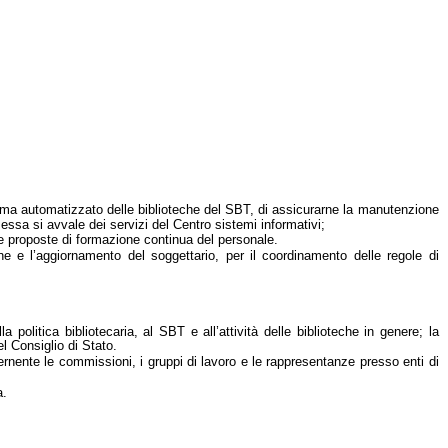
stema automatizzato delle biblioteche del SBT, di assicurarne la manutenzione
 essa si avvale dei servizi del Centro sistemi informativi;
le proposte di formazione continua del personale.
ne e l’aggiornamento del soggettario, per il coordinamento delle regole di
olitica bibliotecaria, al SBT e all’attività delle biblioteche in genere; la
el Consiglio di Stato.
rnente le commissioni, i gruppi di lavoro e le rappresentanze presso enti di
a.