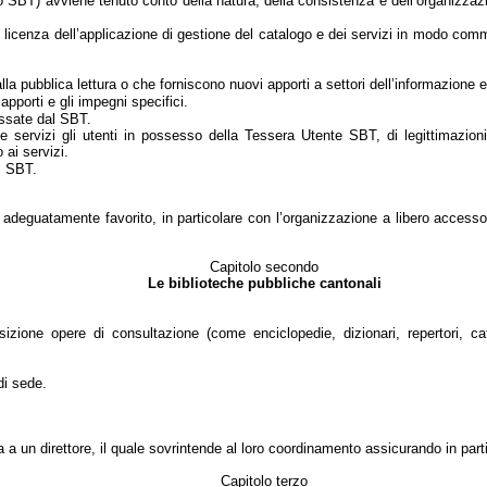
o SBT) avviene tenuto conto della natura, della consistenza e dell’organizzaz
licenza dell’applicazione di gestione del catalogo e dei servizi in modo comm
la pubblica lettura o che forniscono nuovi apporti a settori dell’informazione e 
porti e gli impegni specifici.
issate dal SBT.
servizi gli utenti in possesso della Tessera Utente SBT, di legittimazioni 
 ai servizi.
el SBT.
 adeguatamente favorito, in particolare con l’organizzazione a libero access
Capitolo secondo
Le biblioteche pubbliche cantonali
zione opere di consultazione (come enciclopedie, dizionari, repertori, cat
di sede.
 a un direttore, il quale
sovrintende al loro coordinamento assicurando in partic
Capitolo terzo