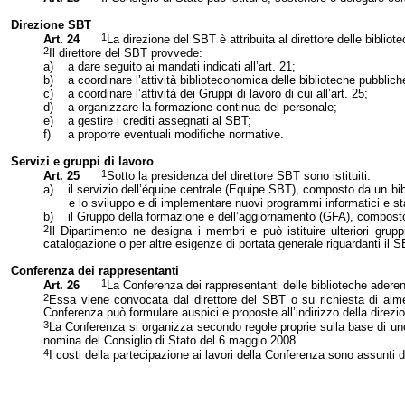
Direzione SBT
1
Art. 24
La direzione del SBT è attribuita al direttore delle bibliot
2
Il direttore del SBT provvede:
a)
a dare seguito ai mandati indicati all’art. 21;
b)
a coordinare l’attività biblioteconomica delle biblioteche pubblich
c)
a coordinare l’attività dei Gruppi di lavoro di cui all’art. 25;
d)
a organizzare la formazione continua del personale;
e)
a gestire i crediti assegnati al SBT;
f)
a proporre eventuali modifiche normative.
Servizi e gruppi di lavoro
1
Art. 25
Sotto la presidenza del direttore SBT sono istituiti:
a)
il servizio dell’équipe centrale (Equipe SBT), composto da un bib
e lo sviluppo e di implementare nuovi programmi informatici e stati
b)
il Gruppo della formazione e dell’aggiornamento (GFA), composto 
2
Il Dipartimento ne designa i membri e può istituire ulteriori grup
catalogazione o per altre esigenze di portata generale riguardanti il S
Conferenza dei rappresentanti
1
Art. 26
La Conferenza dei rappresentanti delle biblioteche adere
2
Essa viene convocata dal direttore del SBT o su richiesta di almeno
Conferenza può formulare auspici e proposte all’indirizzo della direzion
3
La Conferenza si organizza secondo regole proprie sulla base di uno 
nomina del Consiglio di Stato del 6 maggio 2008.
4
I costi della partecipazione ai lavori della Conferenza sono assunti da