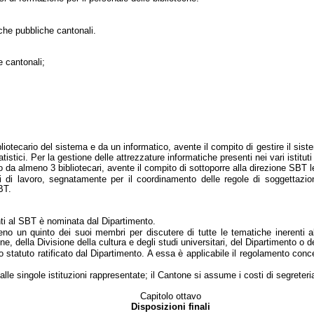
eche pubbliche cantonali.
e cantonali;
liotecario del sistema e da un informatico, avente il compito di gestire il si
stici. Per la gestione delle attrezzature informatiche presenti nei vari istituti
da almeno 3 bibliotecari, avente il compito di sottoporre alla direzione SBT 
pi di lavoro, segnatamente per il coordinamento delle regole di soggettazio
BT.
nti al SBT è nominata dal Dipartimento.
 un quinto dei suoi membri per discutere di tutte le tematiche inerenti alla p
e, della Divisione della cultura e degli studi universitari, del Dipartimento o d
statuto ratificato dal Dipartimento. A
essa è applicabile il regolamento
conce
lle singole istituzioni rappresentate; il Cantone si assume i costi di segreteri
Capitolo ottavo
Disposizioni finali