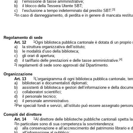
a)
l’emissione di tasse amministrative;
b)
il blocco della Tessera Utente SBT;
[3]
c)
l’esclusione a tempo indeterminato dal prestito SBT.
2
In caso di danneggiamento, di perdita e in genere di mancata restituz
Regolamento di sede
1
Art. 12
Ogni biblioteca pubblica cantonale è dotata di un propri
a)
la struttura organizzativa dell’istituto;
b)
le modalità d’uso della biblioteca;
c)
gli orari di apertura;
[4]
d)
il tariffario delle prestazioni e delle tasse amministrative.
2
I regolamenti di sede sono approvati dal Dipartimento.
Organizzazione
1
Art. 13
L’organigramma di ogni biblioteca pubblica cantonale, tenu
a)
bibliotecari e documentalisti diplomati;
b)
assistenti di biblioteca e gestori dell’informazione e della docum
c)
collaboratori scientifici;
d)
il personale tecnico;
e)
il personale amministrativo.
2
Per speciali fondi e servizi, all’istituto può essere assegnato perso
Compiti del direttore
1
Art. 14
Al direttore delle biblioteche pubbliche cantonali spetta la 
2
In particolare sono di sua competenza la sovrintendenza:
a)
alla conservazione e all’accrescimento del patrimonio librario e
b)
all’informazione al pubblico;