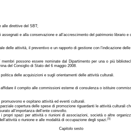
 alle direttive del SBT;
ti assegnati e alla conservazione e all’accrescimento del patrimonio librario e d
 delle attività, il preventivo e un rapporto di gestione con l’indicazione delle 
membri possono essere nominate dal Dipartimento per una o più biblioteche
mina del Consiglio di Stato del 6 maggio 2008.
litica delle acquisizioni e sugli orientamenti delle attività culturali.
ò affidare il compito alle commissioni esterne di consulenza o istituire commiss
 promuovono e ospitano attività ed eventi culturali.
rziale copertura delle spese di promozione riguardanti le attività culturali che
urato all’importanza dell’ente coinvolto.
i propri spazi per attività o riunioni di associazioni, società o altre orga
[5]
ll’attività o riunione e alle modalità di occupazione degli spazi.
Capitolo sesto