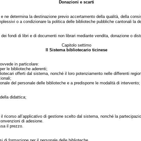
Donazioni e scarti
i e ne determina la destinazione previo accertamento della qualità, della consi
plessivi o a condizionare la politica delle biblioteche pubbliche cantonali la 
to dei fondi di libri e di documenti non librari mediante vendita, donazione o dis
Capitolo settimo
Il Sistema bibliotecario ticinese
rovvede in particolare:
er le biblioteche aderenti;
iotecari offerti dal sistema, nonché il loro potenziamento nelle differenti region
ionali;
nale del personale delle biblioteche e a predisporre le modalità di intervento;
ella didattica;
l ricorso all’applicativo di gestione scelto dal sistema, nonché la partecipazi
 convenzioni di adesione.
sa il prezzo.
si di formazione per il personale delle biblioteche.