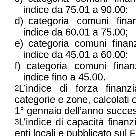
indice da
75.01 a
90.00;
d)
categoria comuni fina
indice da
60.01 a
75.00;
e)
categoria comuni finan
indice da
45.01 a
60.00;
f)
categoria comuni finan
indice fino a 45.00.
L’indice di forza finan
2
categorie e zone, calcolati o
1° gennaio dell’anno succes
L’indice di capacità finanz
3
enti locali e pubblicato sul 