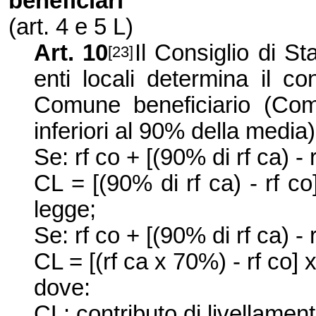
beneficiari
(art. 4 e
5 L
)
Art. 10
Il Consiglio di St
[23]
enti locali determina il co
Comune beneficiario (Comu
inferiori al 90% della medi
Se: rf co + [(90% di rf ca) -
CL = [(90% di rf ca) - rf co
legge;
Se: rf co + [(90% di rf ca) -
CL = [(rf ca x 70%) - rf co] x
dove:
CL: contributo di livellament