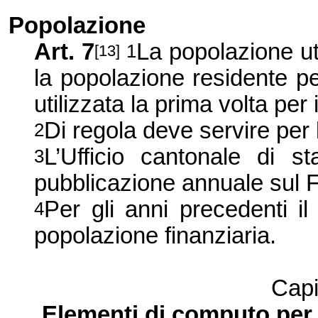
Popolazione
Art. 7
La popolazione uti
1
[13]
la popolazione residente p
utilizzata la prima volta per 
Di regola deve servire per le
2
L’Ufficio cantonale di s
3
pubblicazione annuale sul Fo
Per gli anni precedenti il 
4
popolazione finanziaria.
Capi
Elementi di computo per i