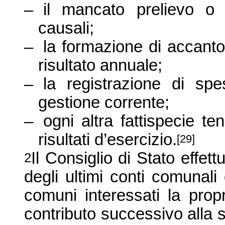
–
il mancato prelievo o 
causali;
–
la formazione di accanton
risultato annuale;
–
la registrazione di sp
gestione corrente;
–
ogni altra fattispecie te
risultati d’esercizio
.
[29]
Il Consiglio di Stato effett
2
degli ultimi conti comunali 
comuni interessati la prop
contributo successivo alla su