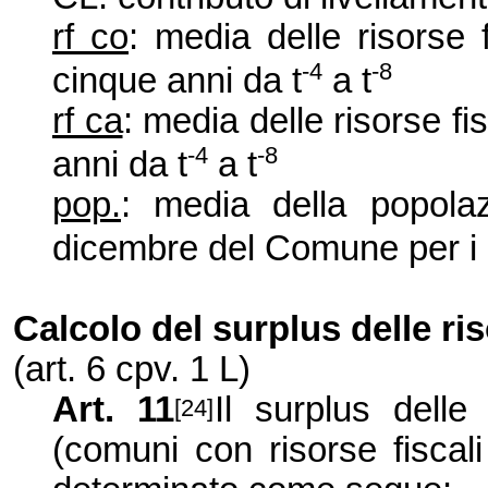
rf co
: media delle risorse 
-4
-8
cinque anni da t
a t
rf ca
: media delle risorse fi
-4
-8
anni da t
a t
pop.
: media della popola
dicembre del Comune per i 
Calcolo del surplus delle ris
(art. 6 cpv.
1 L
)
Art. 11
Il surplus delle
[24]
(comuni con risorse fiscali