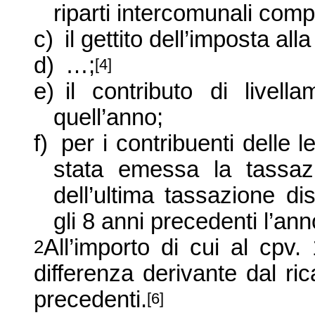
riparti intercomunali compr
c)
il gettito dell’imposta all
d)
…;
[4]
e)
il contributo di livell
quell’anno;
f)
per i contribuenti delle 
stata emessa la tassazi
dell’ultima tassazione d
gli 8 anni precedenti l’an
All’importo di cui al cpv
2
differenza derivante dal ri
precedenti.
[6]