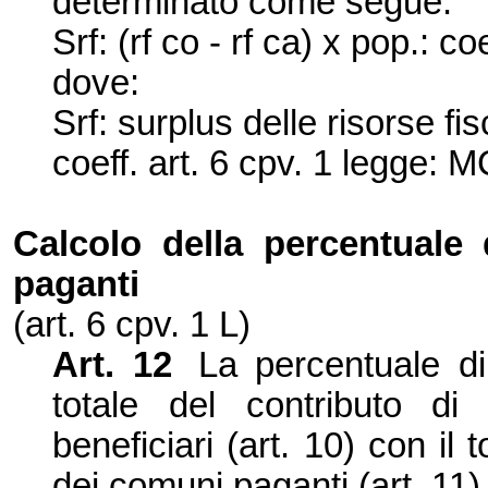
determinato come segue:
Srf: (rf co - rf ca) x pop.: co
dove:
Srf: surplus delle risorse fis
coeff. art. 6 cpv. 1 legge:
Calcolo della percentuale
paganti
(art. 6 cpv.
1 L
)
Art. 12
La percentuale di 
totale del contributo di
beneficiari (art. 10) con il t
dei comuni paganti (art. 11)