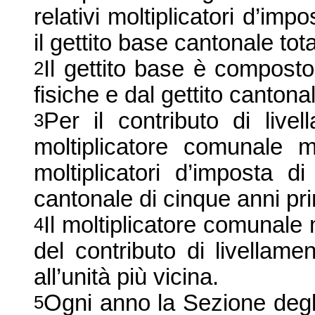
relativi moltiplicatori d’im
il gettito base cantonale tot
Il gettito base è composto
2
fisiche e dal gettito cantona
Per il contributo di live
3
moltiplicatore comunale m
moltiplicatori d’imposta d
cantonale di cinque anni pr
Il moltiplicatore comunale
4
del contributo di livellam
all’unità più vicina.
Ogni anno la Sezione degli 
5