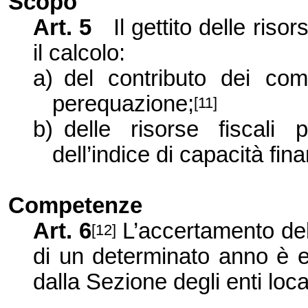
Scopo
Art. 5
Il gettito delle risor
il calcolo:
a)
del contributo dei co
perequazione;
[11]
b)
delle risorse fiscali
dell’indice di capacità finan
Competenze
Art. 6
L’accertamento del 
[12]
di un determinato anno è e
dalla Sezione degli enti local