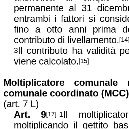
permanente al 31 dicembre
entrambi i fattori si consi
fino a otto anni prima de
contributo di livellamento.
[14
Il contributo ha validità 
3
viene calcolato.
[15]
Moltiplicatore comunale
comunale coordinato (MCC
(art. 7 L)
Art. 9
Il moltiplica
1
[17]
moltiplicando il gettito b