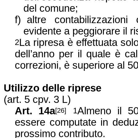
del comune;
f)
altre contabilizzazion
evidente a peggiorare il ri
La ripresa è effettuata solo
2
dell’anno per il quale è ca
correzioni, è superiore al 5
Utilizzo delle riprese
(art. 5 cpv.
3 L
)
Art. 14a
Almeno il 50
1
[26]
essere computate in deduzi
prossimo contributo.