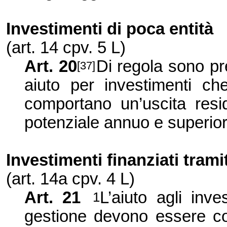
Investimenti di poca entità
(art. 14 cpv.
5 L
)
Art. 20
Di regola sono pr
[37]
aiuto per investimenti che
comportano un’uscita resid
potenziale annuo e superiore
Investimenti finanziati trami
(art. 14a cpv.
4 L
)
Art. 21
L’aiuto agli inve
1
gestione devono essere cop